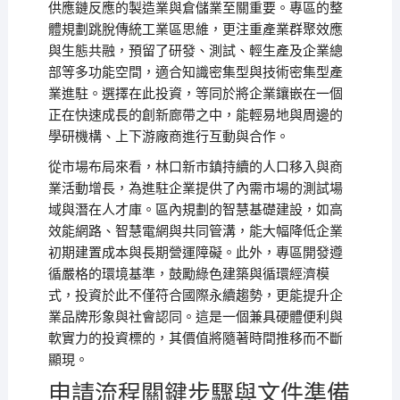
供應鏈反應的製造業與倉儲業至關重要。專區的整
體規劃跳脫傳統工業區思維，更注重產業群聚效應
與生態共融，預留了研發、測試、輕生產及企業總
部等多功能空間，適合知識密集型與技術密集型產
業進駐。選擇在此投資，等同於將企業鑲嵌在一個
正在快速成長的創新廊帶之中，能輕易地與周邊的
學研機構、上下游廠商進行互動與合作。
從市場布局來看，林口新市鎮持續的人口移入與商
業活動增長，為進駐企業提供了內需市場的測試場
域與潛在人才庫。區內規劃的智慧基礎建設，如高
效能網路、智慧電網與共同管溝，能大幅降低企業
初期建置成本與長期營運障礙。此外，專區開發遵
循嚴格的環境基準，鼓勵綠色建築與循環經濟模
式，投資於此不僅符合國際永續趨勢，更能提升企
業品牌形象與社會認同。這是一個兼具硬體便利與
軟實力的投資標的，其價值將隨著時間推移而不斷
顯現。
申請流程關鍵步驟與文件準備