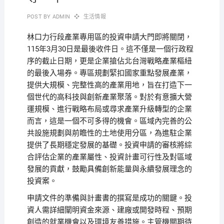
POST BY
ADMIN
生活情報
林口力行段產業專用區的投資申請大門即將關閉，
115年3月30日是最後收件日。這不僅是一個行政程
序的截止日期，更是企業搶佔北台灣戰略產業樞紐
的最後入場券。專區規劃緊扣國家重點發展產業，
提供大規模、完整性高的產業用地，旨在打造下一
個世代的高科技與創新產業聚落。對於有意擴大營
運規模、進行戰略布局或尋求產業升級轉型的企業
而言，這是一個不可多得的機會。區域內完善的公
共設施規劃與前瞻性的土地使用分區，為進駐企業
提供了長期穩定發展的基礎。投資申請的審核將綜
合評估企業的產業屬性、投資計畫可行性及對區域
發展的貢獻，鼓勵具備創新能量與永續發展理念的
投資案。
申請文件的準備與計畫書的撰寫是成功的關鍵。投
資人需詳細闡明資金來源、建廠或開發時程、預期
創造的就業機會以及環境友善措施。主管機關期待