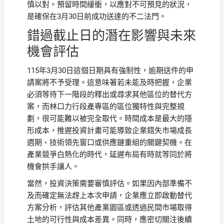
慎以對。預留時間緩衝，以應對不可預見的狀況，
是確保在3月30日前成功送達的不二法門。
錯過截止日的潛在影響與未來
機會評估
115年3月30日這個日期具有強制性，逾期送件的申
請案將不予受理。這意味著若未能及時把握，企業
必須等待下一階段的釋出或尋求其他區位的替代方
案，而林口力行段產專區的區位獨特性與完整規
劃，很可能難以被完全取代。時間成本是最大的隱
形成本，推遲投資計畫可能導致企業錯失市場成長
週期、技術領先窗口或供應鏈重組的關鍵契機。在
產業競爭白熱化的時代，延遲布局有時就等同於將
機會拱手讓人。
當然，投資決策需要審慎評估。如果因內部準備不
及而確定無法趕上本次申請，企業應立即啟動替代
方案分析，評估其他產業園區或透過民間市場取得
土地的可行性與成本差異。同時，應密切關注後續