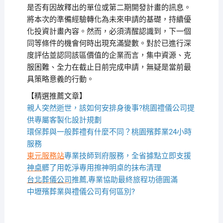
是否有因故釋出的單位或第二期開發計畫的訊息。
將本次的準備經驗轉化為未來申請的基礎，持續優
化投資計畫內容。然而，必須清醒認識到，下一個
同等條件的機會何時出現充滿變數。對於已進行深
度評估並認同該區價值的企業而言，集中資源、克
服困難、全力在截止日前完成申請，無疑是當前最
具策略意義的行動。
【精選推薦文章】
親人突然逝世，該如何安排身後事?桃園禮儀公司提
供專屬客製化設計規劃
環保葬與一般葬禮有什麼不同？桃園殯葬業24小時
服務
東元服務站
專業技師到府服務，全省據點立即支援
神桌
髒了用乾淨專用擦神明桌的抹布清理
台北葬儀公司
推薦,專業協助最終旅程功德圓滿
中壢殯葬業與禮儀公司有何區別?