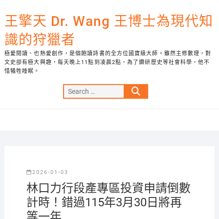
Skip
to
王擎天 Dr. Wang 王博士為現代知
content
識的狩獵者
極愛閱讀、也熱愛創作，是個飽讀詩書的全方位國寶級大師。雖然主修數理，對
文史卻有極大興趣，每天晚上11點到凌晨2點，為了鑽研歷史等社會科學，他不
惜犧牲睡眠。
Search
…
2026-01-03
林口力行段產專區投資申請倒數
計時！錯過115年3月30日將再
等一年