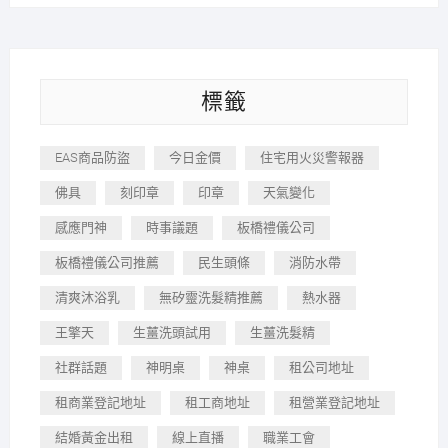
標籤
EAS商品防盜
今日金價
住宅用火災警報器
佛具
刻印章
印章
天氣變化
感應門神
時事議題
板橋禮儀公司
板橋禮儀公司推薦
民生頭條
消防水帶
清爽沐浴乳
無矽靈洗髮精推薦
熱水器
王擎天
生薑洗頭試用
生薑洗髮精
社群話題
神明桌
神桌
租公司地址
租商業登記地址
租工商地址
租營業登記地址
結婚黃金出租
線上直播
職業工會