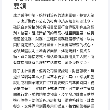
要領
成功遞件申請，始於對流程的清晰掌握。投資人第
一步應詳閱官方公布的投資申請須知與相關法令，
確認自身資格與投資項目是否符合專區引進產業類
別。接著，組成跨部門的專案小組至關重要，成員
需涵蓋法務、財務、工程與業務發展等領域，以共
同研擬完整的投資計畫書。計畫書是審查的核心，
必須具體說明土地需求面積、建物規劃、投資金
額、資金籌措方式、預估產值與僱用員工人數。所
有數據都應有合理的推估依據，避免流於空泛。
除了主計畫書，備齊公司登記證明、財務報表、無
違法證明等基本文件是基本要求。其中，環境影響
說明或相關承諾文件往往需要較長的準備時間，務
必提前著手。建議在正式送件前，可主動與主管機
關進行非正式的諮詢或預審，及早發現計畫盲點並
進行調整。整個流程環環相扣，從資格確認、計畫
擬定、文件備齊到最終用印遞交，每個環節都需謹