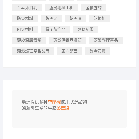
草本沐浴乳
虛擬地址出租
金價查詢
防火材料
防火泥
防火漆
防盜扣
阻火材料
電子防盜門
頭條新聞
頭皮深層清潔
頭髮保養品推薦
頭髮護理產品
頭髮護理產品試用
風向節目
飾金買賣
晨達提供多種
空壓機
使用狀況諮詢

鴻和興專業於生產
茶葉罐