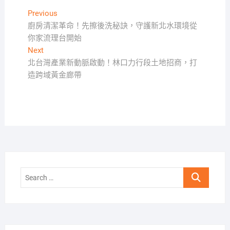
文
Previous
Previous
post:
廚房清潔革命！先擦後洗秘訣，守護新北水環境從
章
你家流理台開始
導
Next
Next
覽
post:
北台灣產業新動脈啟動！林口力行段土地招商，打
造跨域黃金廊帶
Search
…