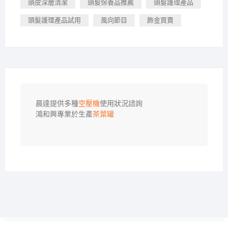
頭皮深層清潔
頭髮保養品推薦
頭髮護理產品
頭髮護理產品試用
風向節目
飾金買賣
晨達提供多種
空壓機
使用狀況諮詢

鴻和興專業於生產
茶葉罐