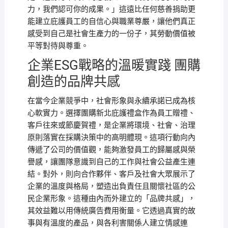
力，我們認可你的成果。」這遠比任何慈善捐助更
能建立庇護員工的自信心與職業尊嚴，讓他們真正
感受到自己是社會生產力的一份子，其勞動價值被
平等對待與尊重。
企業ESG戰略的溫暖實踐 團購
創造的品牌共感
在當今企業競爭中，社會形象與永續承諾已成為核
心軟實力。選擇團購新北庇護禮盒作為員工贈禮、
客戶往來或節慶賀禮，是企業將環境、社會、治理
原則落實在採購決策中的高明體現。這項行動向內
傳遞了公司的價值觀，能夠激發員工的歸屬感與榮
譽感，讓團隊意識到自己的工作與社會公益產生連
結。對外，則向合作夥伴、客戶及社會大眾展示了
企業的溫度與格局，塑造出負責任且關懷社區的公
民企業形象。這種由內而外建立的「品牌共感」，
其效益難以用傳統廣告費用衡量。它透過真實的故
事與有溫度的產品，與各利害關係人建立情感連