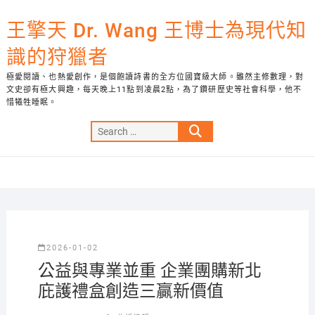
Skip
to
王擎天 Dr. Wang 王博士為現代知
content
識的狩獵者
極愛閱讀、也熱愛創作，是個飽讀詩書的全方位國寶級大師。雖然主修數理，對
文史卻有極大興趣，每天晚上11點到凌晨2點，為了鑽研歷史等社會科學，他不
惜犧牲睡眠。
Search
…
2026-01-02
公益與專業並重 企業團購新北
庇護禮盒創造三贏新價值