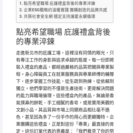
點亮希望職場 庇護禮盒背後的專業淬鍊
企業ESG戰略的溫暖實踐 團購創造的品牌共感
共築社會安全網 穩定支持讓愛永續循環
點亮希望職場 庇護禮盒背後
的專業淬鍊
走進新北市的庇護工場，這裡沒有同情的眼光，只
有專注工作的身影與追求卓越的態度。每一份即將
裝入禮盒的產品，都經過嚴格的品質把關與專業製
程。身心障礙員工在就業服務員與專業師傅的輔導
下，逐步掌握工作技能，從生疏到熟練，從依賴到
獨立。他們學習的不僅是生產技術，更是解決問題
的能力與職場倫理。這些禮盒內的產品，無論是香
氣撲鼻的餅乾、手工細膩的香皂，或是實用美觀的
文創小品，其品質與市場上同類商品相比毫不遜
色，甚至因為多了一份手作的用心而更顯獨特。企
業團購這些禮盒，正是對這份「專業」最直接的肯
定。這份訂單代表的意義是：「我們看見了你的努