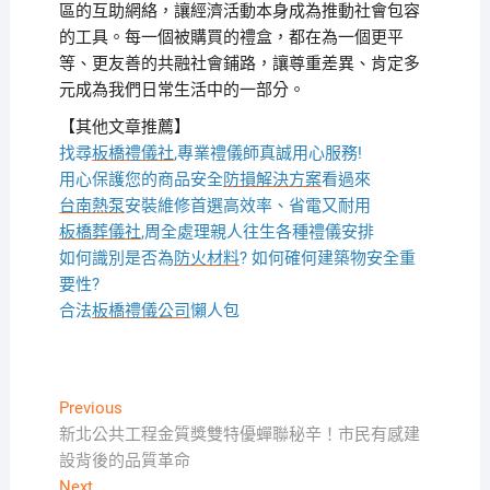
區的互助網絡，讓經濟活動本身成為推動社會包容
的工具。每一個被購買的禮盒，都在為一個更平
等、更友善的共融社會鋪路，讓尊重差異、肯定多
元成為我們日常生活中的一部分。
【其他文章推薦】
找尋
板橋禮儀社
,專業禮儀師真誠用心服務!
用心保護您的商品安全
防損解決方案
看過來
台南熱泵
安裝維修首選高效率、省電又耐用
板橋葬儀社
,周全處理親人往生各種禮儀安排
如何識別是否為
防火材料
? 如何確何建築物安全重
要性?
合法
板橋禮儀公司
懶人包
文
Previous
Previous
post:
新北公共工程金質獎雙特優蟬聯秘辛！市民有感建
章
設背後的品質革命
導
Next
Next