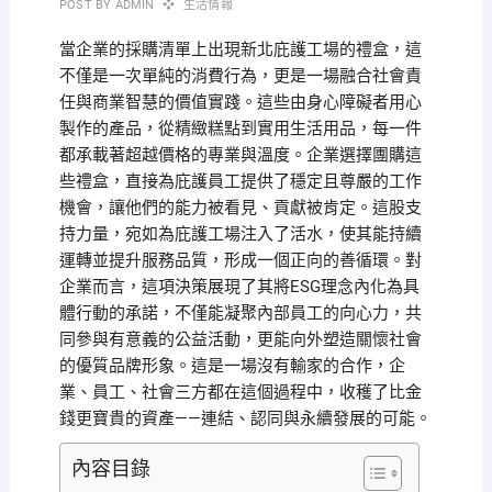
POST BY
ADMIN
生活情報
當企業的採購清單上出現新北庇護工場的禮盒，這
不僅是一次單純的消費行為，更是一場融合社會責
任與商業智慧的價值實踐。這些由身心障礙者用心
製作的產品，從精緻糕點到實用生活用品，每一件
都承載著超越價格的專業與溫度。企業選擇團購這
些禮盒，直接為庇護員工提供了穩定且尊嚴的工作
機會，讓他們的能力被看見、貢獻被肯定。這股支
持力量，宛如為庇護工場注入了活水，使其能持續
運轉並提升服務品質，形成一個正向的善循環。對
企業而言，這項決策展現了其將ESG理念內化為具
體行動的承諾，不僅能凝聚內部員工的向心力，共
同參與有意義的公益活動，更能向外塑造關懷社會
的優質品牌形象。這是一場沒有輸家的合作，企
業、員工、社會三方都在這個過程中，收穫了比金
錢更寶貴的資產——連結、認同與永續發展的可能。
內容目錄