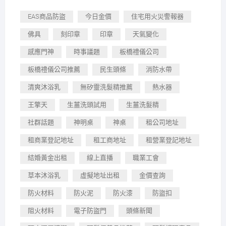
EAS商品防盜
今日金價
住宅用火災警報器
佛具
刻印章
印章
天氣變化
感應門神
時事議題
板橋禮儀公司
板橋禮儀公司推薦
民生頭條
消防水帶
清爽沐浴乳
無矽靈洗髮精推薦
熱水器
王擎天
生薑洗頭試用
生薑洗髮精
社群話題
神明桌
神桌
租公司地址
租商業登記地址
租工商地址
租營業登記地址
結婚黃金出租
線上直播
職業工會
草本沐浴乳
虛擬地址出租
金價查詢
防火材料
防火泥
防火漆
防盜扣
阻火材料
電子防盜門
頭條新聞