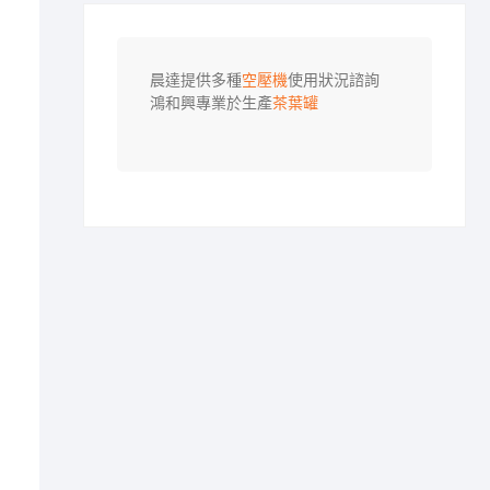
晨達提供多種
空壓機
使用狀況諮詢

鴻和興專業於生產
茶葉罐