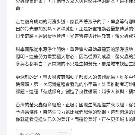
火蟲復育計畫」，正悄悄改寫人與自然共存的劇本。這不僅
命。
走在復育成功的河濱步道，家長牽著孩子的手，屏息等待那
出的冷光更加炙熱。這種感動，正是計畫推動者最想傳遞的
日常奇蹟。透過棲地營造、光害管控與社區教育，螢火蟲成
科學團隊從水源淨化開始，重建螢火蟲幼蟲需要的潔淨濕地
照明。這些努力需要極大耐心，因為從卵到成蟲，螢火蟲的
參與者都明白：這閃爍的不只是生物熒光，更是城市找回生
更深刻的是，螢火蟲復育觸動了都市人的集體記憶。許多中
機鏡頭，第一次認識這種會發光的小甲蟲。計畫推動者巧妙
課題。這種「有感保育」創造了良性循環：越多人參與，棲
台灣的螢火蟲復育經驗，正吸引國際生態組織前來取經。從
予適當條件，自然生命力遠比我們想像的堅韌。這些閃爍的
你就能看見遺失已久的美好。而這份美好，正在更多城市的