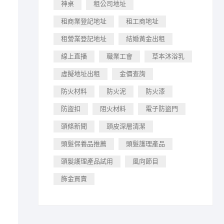
神桌
租公司地址
租商業登記地址
租工商地址
租營業登記地址
結婚黃金出租
線上直播
職業工會
草本沐浴乳
虛擬地址出租
金價查詢
防火材料
防火泥
防火漆
防盜扣
阻火材料
電子防盜門
頭條新聞
頭皮深層清潔
頭髮保養品推薦
頭髮護理產品
頭髮護理產品試用
風向節目
飾金買賣