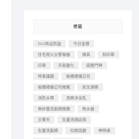
標籤
EAS商品防盜
今日金價
住宅用火災警報器
佛具
刻印章
印章
天氣變化
感應門神
時事議題
板橋禮儀公司
板橋禮儀公司推薦
民生頭條
消防水帶
清爽沐浴乳
無矽靈洗髮精推薦
熱水器
王擎天
生薑洗頭試用
人
生薑洗髮精
社群話題
神明桌