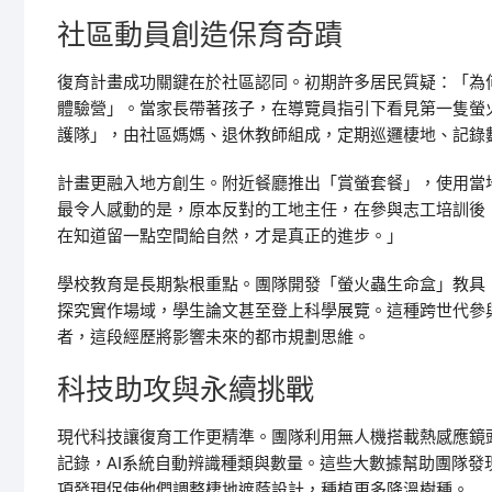
社區動員創造保育奇蹟
復育計畫成功關鍵在於社區認同。初期許多居民質疑：「為
體驗營」。當家長帶著孩子，在導覽員指引下看見第一隻螢
護隊」，由社區媽媽、退休教師組成，定期巡邏棲地、記錄
計畫更融入地方創生。附近餐廳推出「賞螢套餐」，使用當
最令人感動的是，原本反對的工地主任，在參與志工培訓後
在知道留一點空間給自然，才是真正的進步。」
學校教育是長期紮根重點。團隊開發「螢火蟲生命盒」教具
探究實作場域，學生論文甚至登上科學展覽。這種跨世代參
者，這段經歷將影響未來的都市規劃思維。
科技助攻與永續挑戰
現代科技讓復育工作更精準。團隊利用無人機搭載熱感應鏡頭
記錄，AI系統自動辨識種類與數量。這些大數據幫助團隊
項發現促使他們調整棲地遮蔭設計，種植更多降溫樹種。