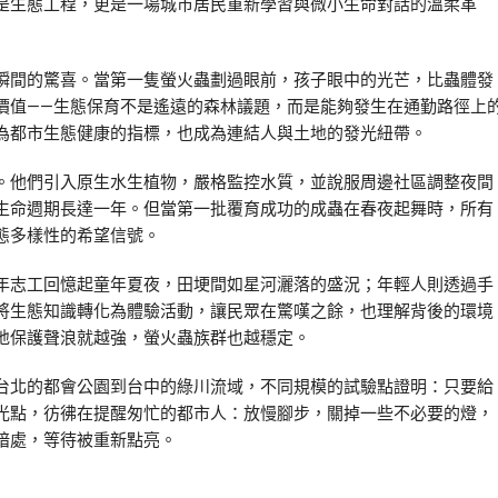
是生態工程，更是一場城市居民重新學習與微小生命對話的溫柔革
瞬間的驚喜。當第一隻螢火蟲劃過眼前，孩子眼中的光芒，比蟲體發
價值——生態保育不是遙遠的森林議題，而是能夠發生在通勤路徑上
為都市生態健康的指標，也成為連結人與土地的發光紐帶。
。他們引入原生水生植物，嚴格監控水質，並說服周邊社區調整夜間
生命週期長達一年。但當第一批覆育成功的成蟲在春夜起舞時，所有
態多樣性的希望信號。
年志工回憶起童年夏夜，田埂間如星河灑落的盛況；年輕人則透過手
將生態知識轉化為體驗活動，讓民眾在驚嘆之餘，也理解背後的環境
地保護聲浪就越強，螢火蟲族群也越穩定。
台北的都會公園到台中的綠川流域，不同規模的試驗點證明：只要給
光點，彷彿在提醒匆忙的都市人：放慢腳步，關掉一些不必要的燈，
暗處，等待被重新點亮。