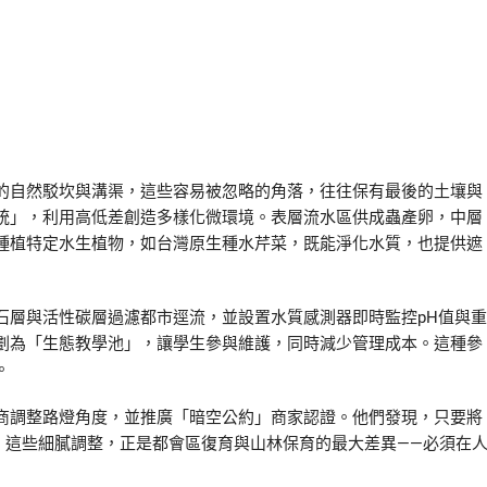
的自然駁坎與溝渠，這些容易被忽略的角落，往往保有最後的土壤與
統」，利用高低差創造多樣化微環境。表層流水區供成蟲產卵，中層
種植特定水生植物，如台灣原生種水芹菜，既能淨化水質，也提供遮
石層與活性碳層過濾都市逕流，並設置水質感測器即時監控pH值與重
劃為「生態教學池」，讓學生參與維護，同時減少管理成本。這種參
。
商調整路燈角度，並推廣「暗空公約」商家認證。他們發現，只要將
響。這些細膩調整，正是都會區復育與山林保育的最大差異——必須在