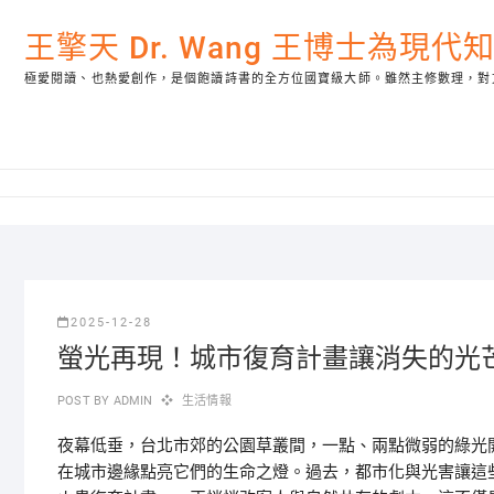
Skip
to
王擎天 Dr. Wang 王博士為現
content
極愛閱讀、也熱愛創作，是個飽讀詩書的全方位國寶級大師。雖然主修數理，對
2025-12-28
螢光再現！城市復育計畫讓消失的光
POST BY
ADMIN
生活情報
夜幕低垂，台北市郊的公園草叢間，一點、兩點微弱的綠光
在城市邊緣點亮它們的生命之燈。過去，都市化與光害讓這