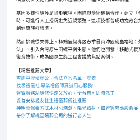
基因多樣性維護是隱形戰場。團隊與學術機構合作，建立「
時，可進行人工授精避免近親繁殖。這項技術曾成功挽救台北某
到健康族群標準。
然而挑戰從未停止。極端氣候導致春季暴雨沖毀幼蟲棲地；
法」，引入台灣原生田螺平衡生態。他們也開發「移動式復
復育技術，成為國際生態工程會議的焦點案例。
【精選推薦文章】
查詢中壢殯葬公司合法立案名單一覽表
找尋禮儀社,專業禮儀師真誠用心服務!
聲寶服務站
維修快速又放心，全台皆可即時派工
妥善安排親友往生禮儀葬儀社推薦
神明桌
保養方式木材忌潮濕、陽光照射，如置窗旁應設窗簾
帶你了解桃園殯葬公司的送行者人生