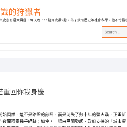
代知識的狩獵者
文史卻有極大興趣，每天晚上11點到凌晨2點，為了鑽研歷史等社會科學，他不惜犧
芒重回你我身邊
開始閃爍。這不是路燈的餘暉，而是消失了數十年的螢火蟲，正重新
些夜間精靈幾乎絕跡；如今，一場由民間發起、政府支持的「城市螢