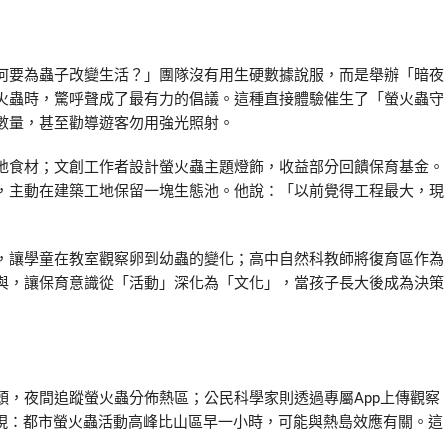
何要為蟲子改變生活？」團隊沒有用生硬數據說服，而是舉辦「暗夜
火蟲時，驚呼聲成了最有力的倡議。這種直接體驗催生了「螢火蟲守
數量，甚至勸導遊客勿用強光照射。
地食材；文創工作者設計螢火蟲主題燈飾，收益部分回饋保育基金。
，主動在建築工地保留一塊生態池。他說：「以前覺得工程最大，現
，讓學童在教室觀察卵到幼蟲的變化；高中自然科教師將復育區作為
與，讓保育意識從「活動」深化為「文化」，當孩子長大後成為決策
，夜間追蹤螢火蟲分佈熱區；公民科學家則透過專屬App上傳觀察
發現：都市螢火蟲活動高峰比山區早一小時，可能與熱島效應有關。這