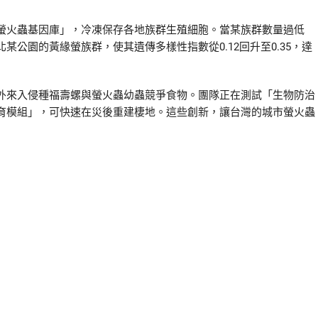
螢火蟲基因庫」，冷凍保存各地族群生殖細胞。當某族群數量過低
公園的黃緣螢族群，使其遺傳多樣性指數從0.12回升至0.35，達
外來入侵種福壽螺與螢火蟲幼蟲競爭食物。團隊正在測試「生物防治
育模組」，可快速在災後重建棲地。這些創新，讓台灣的城市螢火蟲