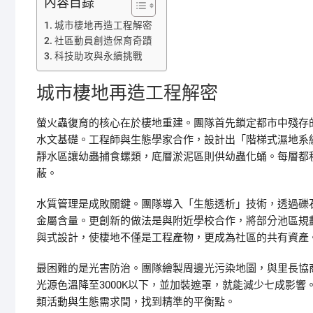
內容目錄
城市棲地再造工程解密
社區動員創造保育奇蹟
科技助攻與永續挑戰
城市棲地再造工程解密
螢火蟲復育的核心在於棲地重建。團隊首先鎖定都市中殘存
水文基礎。工程師與生態學家合作，設計出「階梯式濕地系
靜水區讓幼蟲捕食螺類，底層淤泥區則供幼蟲化蛹。每層都
蔽。
水質管理是成敗關鍵。團隊導入「生態透析」技術，透過礫
金屬含量。更創新的做法是與附近學校合作，將部分池區規
與式設計，使棲地不僅是工程產物，更成為社區的共有資產
最困難的是光害防治。團隊繪製周邊光污染地圖，與里長協
光源色溫降至3000K以下，並加裝遮罩，就能減少七成影
類活動與生態需求間，找到精準的平衡點。