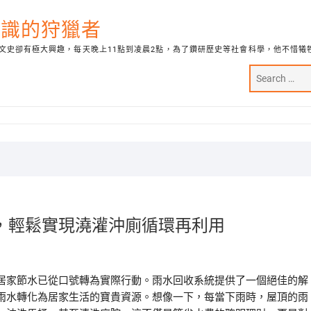
代知識的狩獵者
文史卻有極大興趣，每天晚上11點到凌晨2點，為了鑽研歷史等社會科學，他不惜犧
，輕鬆實現澆灌沖廁循環再利用
居家節水已從口號轉為實際行動。雨水回收系統提供了一個絕佳的解
雨水轉化為居家生活的寶貴資源。想像一下，每當下雨時，屋頂的雨