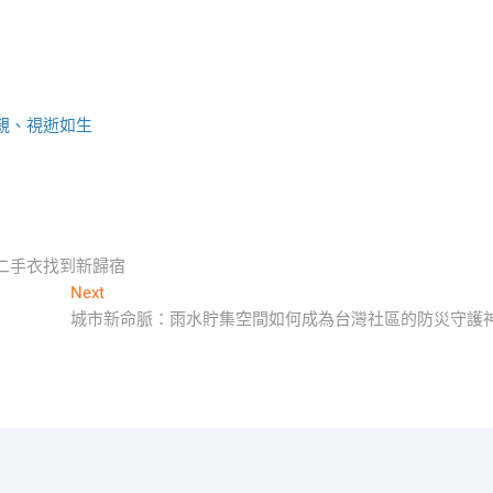
親、視逝如生
二手衣找到新歸宿
Next
Next
post:
城市新命脈：雨水貯集空間如何成為台灣社區的防災守護