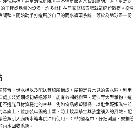
、沖洗馬桶，甚至清洗庭院。這不僅是節省水費的聰明理財，更是對
雜的工程或昂貴的設備，許多材料在居家修繕賣場就能輕鬆取得。從
性調整。開始動手打造屬於自己的雨水循環系統，等於為地球盡一份
點
濾裝置、儲水桶以及配送管線所構成。屋頂是最常見的集水區，利用
口處加裝濾網或初級過濾器，能有效攔截樹葉、泥沙等大型雜物，這
用不透光且材質穩定的容器，例如食品級塑膠桶，以避免藻類滋生並
的基座上，並加裝牢固的上蓋，防止蚊蟲孳生與孩童誤入的風險。配
管線引入廁所水箱專供沖廁使用。DIY的過程中，仔細測量、規劃
的雨水回收系統。