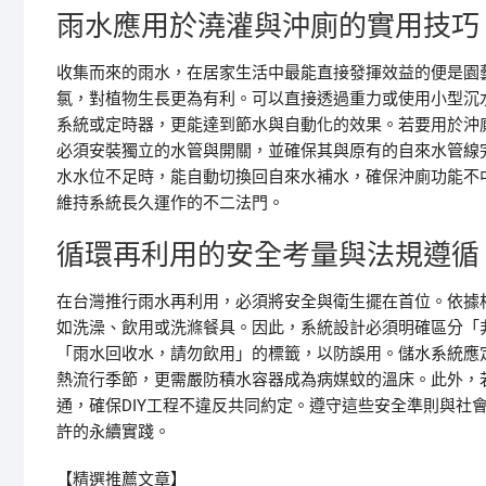
雨水應用於澆灌與沖廁的實用技巧
收集而來的雨水，在居家生活中最能直接發揮效益的便是園
氯，對植物生長更為有利。可以直接透過重力或使用小型沉
系統或定時器，更能達到節水與自動化的效果。若要用於沖
必須安裝獨立的水管與開關，並確保其與原有的自來水管線
水水位不足時，能自動切換回自來水補水，確保沖廁功能不
維持系統長久運作的不二法門。
循環再利用的安全考量與法規遵循
在台灣推行雨水再利用，必須將安全與衛生擺在首位。依據
如洗澡、飲用或洗滌餐具。因此，系統設計必須明確區分「
「雨水回收水，請勿飲用」的標籤，以防誤用。儲水系統應
熱流行季節，更需嚴防積水容器成為病媒蚊的溫床。此外，
通，確保DIY工程不違反共同約定。遵守這些安全準則與社
許的永續實踐。
【精選推薦文章】