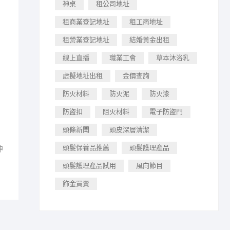
神桌
租公司地址
租商業登記地址
租工商地址
租營業登記地址
結婚黃金出租
線上直播
職業工會
草本沐浴乳
虛擬地址出租
金價查詢
防火材料
防火泥
防火漆
防盜扣
阻火材料
電子防盜門
頭條新聞
頭皮深層清潔
頭髮保養品推薦
頭髮護理產品
神
頭髮護理產品試用
風向節目
飾金買賣