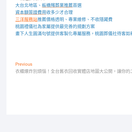
大台北地區、
板橋殯葬業推薦
首選
資本額簽證費用
收多少才合理
三洋服務站
推薦價格透明、專業維修、不收隱藏費
桃園禮儀社為家屬提供最完善的規劃方案
畫下人生圓滿句號提供客製化專屬服務，桃園葬儀社待客如
文
Previous
Previous
post:
衣櫃爆炸別煩惱！全台舊衣回收實體店地圖大公開，讓你的
章
導
覽