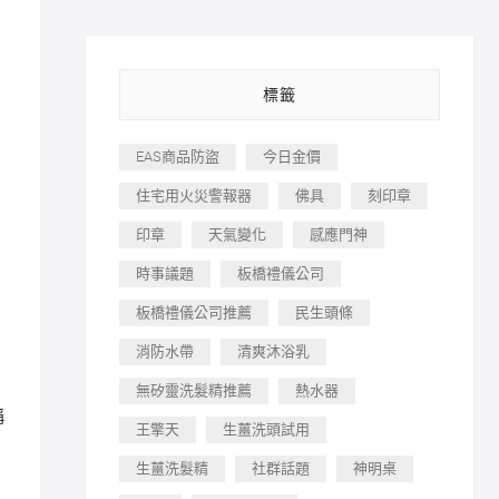
標籤
EAS商品防盜
今日金價
住宅用火災警報器
佛具
刻印章
印章
天氣變化
感應門神
時事議題
板橋禮儀公司
板橋禮儀公司推薦
民生頭條
消防水帶
清爽沐浴乳
無矽靈洗髮精推薦
熱水器
稱
王擎天
生薑洗頭試用
生薑洗髮精
社群話題
神明桌