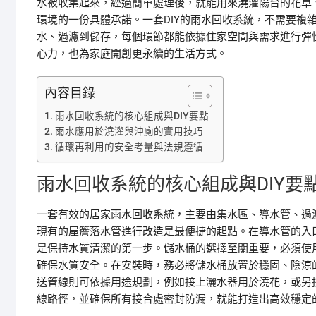
水被收集起來，經過簡單處理後，就能用來澆灌陽台的花草
環境的一份具體承諾。一套DIY的雨水回收系統，不需要複
水、過濾到儲存，每個環節都能依據住家空間與需求進行彈
心力，也為家庭開創更永續的生活方式。
內容目錄
雨水回收系統的核心組成與DIY要點
雨水應用於澆灌與沖廁的實用技巧
循環再利用的安全考量與法規遵循
雨水回收系統的核心組成與DIY要
一套有效的居家雨水回收系統，主要由集水區、導水管、過
現有的屋簷落水管進行改造是最便捷的起點。在導水管的入
是保持水質清潔的第一步。儲水桶的選擇至關重要，必須使
確保水質安全。在安裝時，務必將儲水桶放置於穩固、陰涼
送管線則可依據用途規劃，例如接上灑水器用於澆花，或另接
線路徑，並確保所有接合處密封防漏，就能打造出高效穩定