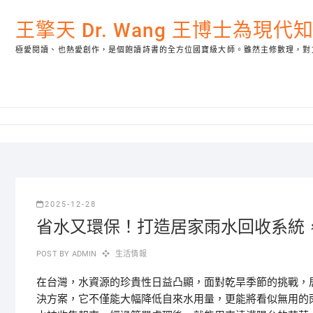
Skip
to
王擎天 Dr. Wang 王博士為現
content
極愛閱讀、也熱愛創作，是個飽讀詩書的全方位國寶級大師。雖然主修數理，對
2025-12-28
省水又環保！打造居家雨水回收系統
POST BY
ADMIN
生活情報
在台灣，水資源的珍貴性日益凸顯，面對乾旱季節的挑戰，
決方案，它不僅能大幅降低自來水用量，更能將看似無用的