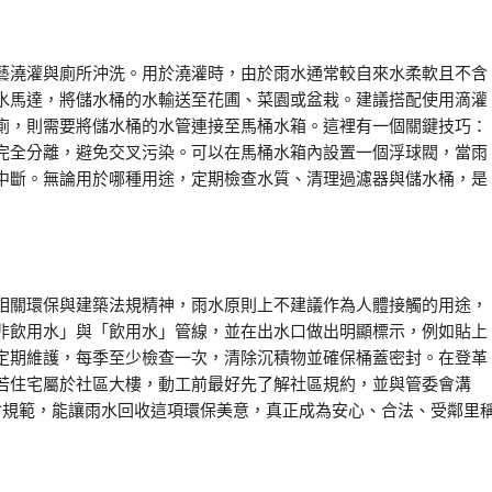
藝澆灌與廁所沖洗。用於澆灌時，由於雨水通常較自來水柔軟且不含
水馬達，將儲水桶的水輸送至花圃、菜園或盆栽。建議搭配使用滴灌
廁，則需要將儲水桶的水管連接至馬桶水箱。這裡有一個關鍵技巧：
完全分離，避免交叉污染。可以在馬桶水箱內設置一個浮球閥，當雨
中斷。無論用於哪種用途，定期檢查水質、清理過濾器與儲水桶，是
相關環保與建築法規精神，雨水原則上不建議作為人體接觸的用途，
非飲用水」與「飲用水」管線，並在出水口做出明顯標示，例如貼上
定期維護，每季至少檢查一次，清除沉積物並確保桶蓋密封。在登革
若住宅屬於社區大樓，動工前最好先了解社區規約，並與管委會溝
會規範，能讓雨水回收這項環保美意，真正成為安心、合法、受鄰里