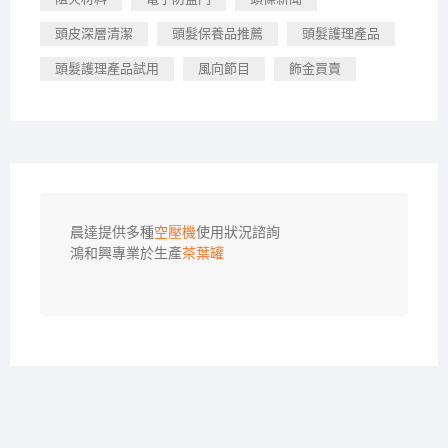
頭皮深層清潔
頭髮保養品推薦
頭髮護理產品
頭髮護理產品試用
風向節目
飾金買賣
晨達提供多種
空壓機
使用狀況諮詢

鴻和興專業於生產
茶葉罐