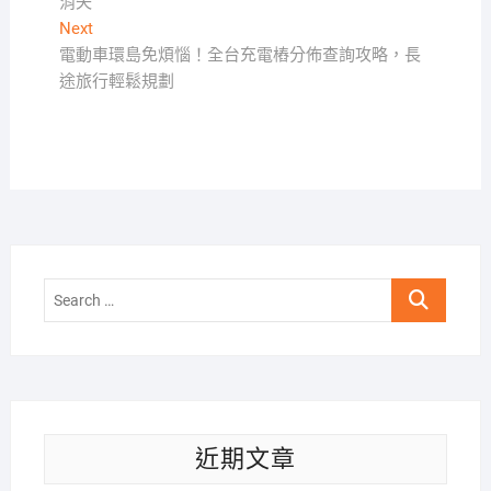
消失
導
Next
Next
覽
post:
電動車環島免煩惱！全台充電樁分佈查詢攻略，長
途旅行輕鬆規劃
Search
…
近期文章