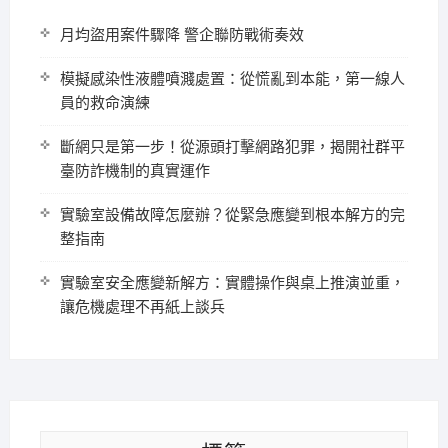
月均盜用案件驟降 警企聯防戰術奏效
模擬感染性液體噴濺處置：從慌亂到本能，第一線人
員的救命演練
斷網只是第一步！從源頭打擊網路犯罪，揭開社群平
臺防詐機制的真實運作
實驗室設備故障怎麼辦？從緊急應變到根本解方的完
整指南
實驗室安全應變新解方：實體操作與桌上推演並重，
讓危機處理不再紙上談兵