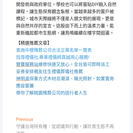
開發商與政府單位。學校也可以將窗貼DIY融入自然
課程，讓生態保育觀念紮根。當越來越多的窗戶被
標記，城市天際線將不僅是人類文明的展現，更是
與自然共存的宣言。這股由下而上的溫柔力量，能
重新織起都市生態網，讓鳥鳴繼續在樓宇間迴盪。
【精選推薦文章】
查詢中壢殯葬公司合法立案名單一覽表
找尋禮儀社,專業禮儀師真誠用心服務!
聲寶服務站
維修快速又放心，全台皆可即時派工
妥善安排親友往生禮儀葬儀社推薦
神明桌
保養方式木材忌潮濕、陽光照射，如置窗旁
應設窗簾
帶你了解桃園殯葬公司的送行者人生
文
Previous
Previous
post:
守護台灣特有種：從認識到行動，讓珍貴生態不再
章