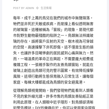
POST BY
ADMIN
生活情報
每年，成千上萬的鳥兒在我們的城市中無聲隕落，
牠們並非死於天敵或疾病，而是撞上看似透明無害
的玻璃窗。這種被稱為「窗殺」的現象，是現代都
市對野生動物最殘酷的陷阱之一。鳥類無法辨識玻
璃的存在，誤將窗戶反射的天空、樹木視為可穿越
的空間，高速撞擊下非死即傷。這不僅是生態的損
失，也讓許多目睹慘劇的居民感到心痛與無力。然
而，一場溫柔的革命正在興起，不需要龐大經費或
複雜工程，一張親手製作的友善鳥類窗貼，就能在
玻璃上創造出鳥類可見的警示圖案，有效降低撞擊
風險。這項行動將生態保育融入日常生活，讓每個
家庭、每棟大樓都能成為鳥類的安全避風港。
從理解鳥類視覺開始，我們發現牠們能看到人類看
不見的紫外線光譜。許多市售的鳥類友善貼紙正是
利用此原理，在人類眼中近乎隱形，對鳥類卻清晰
如警告標誌。DIY的樂趣在於，你可以使用家中現有