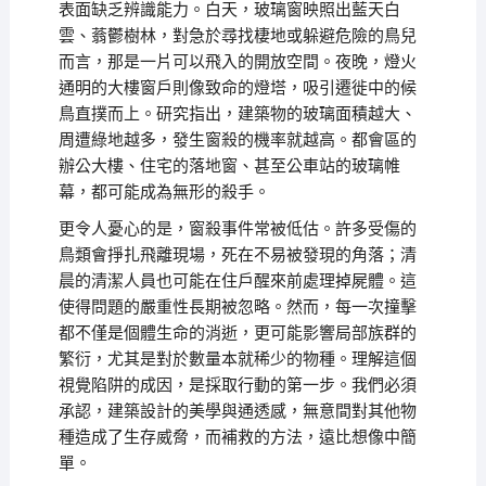
表面缺乏辨識能力。白天，玻璃窗映照出藍天白
雲、蓊鬱樹林，對急於尋找棲地或躲避危險的鳥兒
而言，那是一片可以飛入的開放空間。夜晚，燈火
通明的大樓窗戶則像致命的燈塔，吸引遷徙中的候
鳥直撲而上。研究指出，建築物的玻璃面積越大、
周遭綠地越多，發生窗殺的機率就越高。都會區的
辦公大樓、住宅的落地窗、甚至公車站的玻璃帷
幕，都可能成為無形的殺手。
更令人憂心的是，窗殺事件常被低估。許多受傷的
鳥類會掙扎飛離現場，死在不易被發現的角落；清
晨的清潔人員也可能在住戶醒來前處理掉屍體。這
使得問題的嚴重性長期被忽略。然而，每一次撞擊
都不僅是個體生命的消逝，更可能影響局部族群的
繁衍，尤其是對於數量本就稀少的物種。理解這個
視覺陷阱的成因，是採取行動的第一步。我們必須
承認，建築設計的美學與通透感，無意間對其他物
種造成了生存威脅，而補救的方法，遠比想像中簡
單。