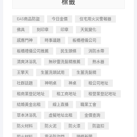
標籤
EAS商品防盜
今日金價
住宅用火災警報器
佛具
刻印章
印章
天氣變化
感應門神
時事議題
板橋禮儀公司
板橋禮儀公司推薦
民生頭條
消防水帶
清爽沐浴乳
無矽靈洗髮精推薦
熱水器
王擎天
生薑洗頭試用
生薑洗髮精
社群話題
神明桌
神桌
租公司地址
租商業登記地址
租工商地址
租營業登記地址
結婚黃金出租
線上直播
職業工會
草本沐浴乳
虛擬地址出租
金價查詢
防火材料
防火泥
防火漆
防盜扣
阻火材料
電子防盜門
頭條新聞