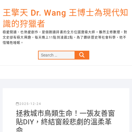
Skip
to
王擎天 Dr. Wang 王博士為現代知
content
識的狩獵者
極愛閱讀、也熱愛創作，是個飽讀詩書的全方位國寶級大師。雖然主修數理，對
文史卻有極大興趣，每天晚上11點到凌晨2點，為了鑽研歷史等社會科學，他不
惜犧牲睡眠。
Search
…
2025-12-24
拯救城市鳥類生命！一張友善窗
貼DIY，終結窗殺悲劇的溫柔革
命