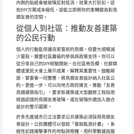
內側的貼紙會被玻璃反射抵消，效果大打折扣。這
些DIY方案成本極低，卻能立即將你的家轉變為對鳥
類友善的空間。
從個人到社區：推動友善建築
的公民行動
個人的行動能保護自家窗前的鳥類，但要大規模減
少窗殺，需要社區層級的參與與政策支持。你可以
從分享自己的DIY經驗開始，在社區佈告欄、社群媒
體或里民大會上展示成果，解釋其重要性。鼓勵鄰
居、管委會一同響應，將鳥類友善設計納入社區公
約。更進一步，可以向地方政府建言，推動「友善
鳥類建築指引」，要求新建築或大型翻修工程採用
經過認證的鳥類友善玻璃，或在玻璃外牆加入融合
設計的警示圖案。
許多先進城市已立法要求公共建築必須採用鳥類友
善設計。公民團體可以發起「窗殺監測計畫」，系
統性記錄撞擊事件的地點與物種，用科學數據說服