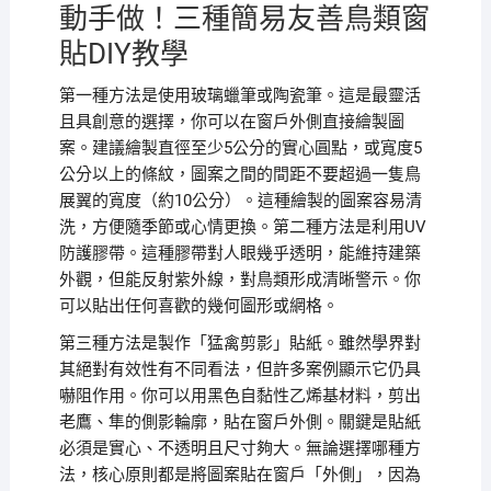
動手做！三種簡易友善鳥類窗
貼DIY教學
第一種方法是使用玻璃蠟筆或陶瓷筆。這是最靈活
且具創意的選擇，你可以在窗戶外側直接繪製圖
案。建議繪製直徑至少5公分的實心圓點，或寬度5
公分以上的條紋，圖案之間的間距不要超過一隻鳥
展翼的寬度（約10公分）。這種繪製的圖案容易清
洗，方便隨季節或心情更換。第二種方法是利用UV
防護膠帶。這種膠帶對人眼幾乎透明，能維持建築
外觀，但能反射紫外線，對鳥類形成清晰警示。你
可以貼出任何喜歡的幾何圖形或網格。
第三種方法是製作「猛禽剪影」貼紙。雖然學界對
其絕對有效性有不同看法，但許多案例顯示它仍具
嚇阻作用。你可以用黑色自黏性乙烯基材料，剪出
老鷹、隼的側影輪廓，貼在窗戶外側。關鍵是貼紙
必須是實心、不透明且尺寸夠大。無論選擇哪種方
法，核心原則都是將圖案貼在窗戶「外側」，因為