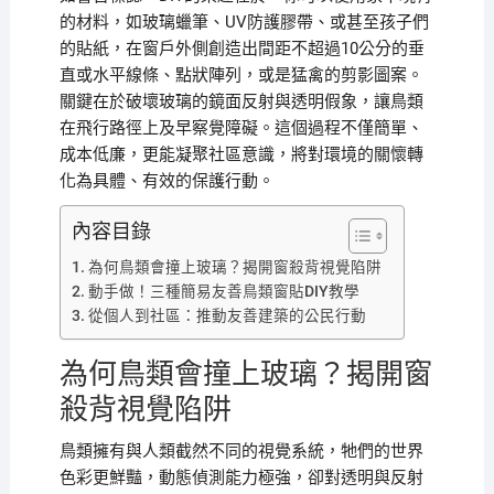
的材料，如玻璃蠟筆、UV防護膠帶、或甚至孩子們
的貼紙，在窗戶外側創造出間距不超過10公分的垂
直或水平線條、點狀陣列，或是猛禽的剪影圖案。
關鍵在於破壞玻璃的鏡面反射與透明假象，讓鳥類
在飛行路徑上及早察覺障礙。這個過程不僅簡單、
成本低廉，更能凝聚社區意識，將對環境的關懷轉
化為具體、有效的保護行動。
內容目錄
為何鳥類會撞上玻璃？揭開窗殺背視覺陷阱
動手做！三種簡易友善鳥類窗貼DIY教學
從個人到社區：推動友善建築的公民行動
為何鳥類會撞上玻璃？揭開窗
殺背視覺陷阱
鳥類擁有與人類截然不同的視覺系統，牠們的世界
色彩更鮮豔，動態偵測能力極強，卻對透明與反射