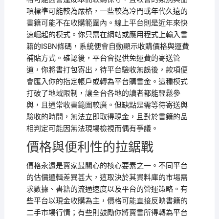
項標準可能較為嚴格，一些較為冷門或年代久遠的
書籍可能不在收購範圍內。線上平台則是近年來快
速崛起的模式。你只需在網站或應用程式上輸入書
籍的ISBN條碼，系統便會自動顯示收購價格與運費
補貼方式。確認後，平台會提供免運費的寄送管
道，你將書打包寄出，待平台驗收無誤後，款項便
會匯入你的指定帳戶或轉為平台購書金。這種模式
打破了地域限制，讓全台各地的讀者都能輕鬆參
與，且通常收書範圍較廣。但缺點是需等待寄送與
驗收的時間，無法立即取得現金，且對於書籍的品
相判定可能因無法現場檢視而偶有爭議。
價格與便利性的拉鋸戰
價格永遠是賣家最關心的核心要素之一。不同平台
的估價邏輯差異甚大，這取決於其資料庫的市場需
求數據、書籍的流通速度以及平台的營運策略。有
些平台以現金收購為主，價格可能直接反映書籍的
二手市場行情；有些則鼓勵你將賣書所得轉為平台