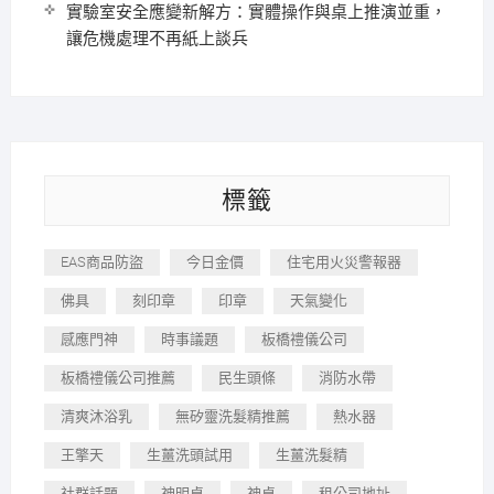
實驗室安全應變新解方：實體操作與桌上推演並重，
讓危機處理不再紙上談兵
標籤
EAS商品防盜
今日金價
住宅用火災警報器
佛具
刻印章
印章
天氣變化
感應門神
時事議題
板橋禮儀公司
板橋禮儀公司推薦
民生頭條
消防水帶
清爽沐浴乳
無矽靈洗髮精推薦
熱水器
王擎天
生薑洗頭試用
生薑洗髮精
社群話題
神明桌
神桌
租公司地址