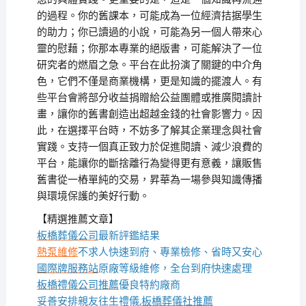
的過程。你的舊課本，可能成為一位經濟拮据學生
的助力；你已讀過的小說，可能為另一個人帶來心
靈的慰藉；你那本專業的絕版書，可能解決了一位
研究者的燃眉之急。平台在此扮演了關鍵的中介角
色，它們不僅是商業機構，更是知識的擺渡人。有
些平台會將部分收益捐贈給公益團體或推廣閱讀計
畫，讓你的舊書創造出超越金錢的社會影響力。因
此，在選擇平台時，不妨多了解其企業理念與社會
實踐。支持一個真正致力於促進閱讀、減少浪費的
平台，能讓你的斷捨離行為變得更有意義，讓販售
舊書從一樁單純的交易，昇華為一場參與知識傳播
與環境保護的美好行動。
【精選推薦文章】
板橋葬儀公司
最新評鑑結果
熱泵維修
不求人快速到府、專業檢修、省時又安心
國際牌服務站
原廠等級維修，全台到府快速處理
板橋禮儀公司推薦
優良特約廠商
妥善安排親友往生禮儀,
板橋葬儀社推薦