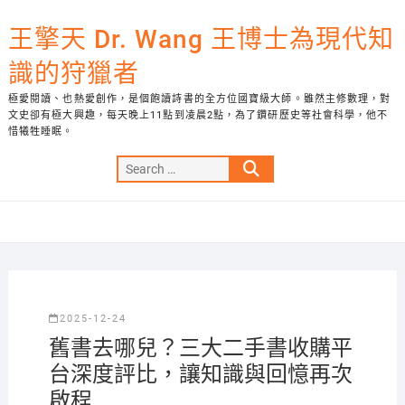
Skip
to
王擎天 Dr. Wang 王博士為現代知
content
識的狩獵者
極愛閱讀、也熱愛創作，是個飽讀詩書的全方位國寶級大師。雖然主修數理，對
文史卻有極大興趣，每天晚上11點到凌晨2點，為了鑽研歷史等社會科學，他不
惜犧牲睡眠。
Search
…
2025-12-24
舊書去哪兒？三大二手書收購平
台深度評比，讓知識與回憶再次
啟程