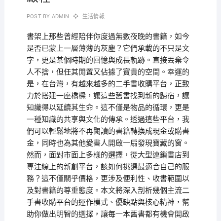
POST BY
ADMIN
生活情報
書架上那些曾經陪伴你度過無數夜晚的書籍，如今
是否已蒙上一層薄薄的灰塵？它們承載的不只是文
字，更是某個時期的回憶與成長軌跡。直接丟棄令
人不捨，但任其閒置又佔據了寶貴的空間。幸運的
是，在台灣，有越來越多的二手書收購平台，正致
力於搭建一座橋樑，讓這些舊書找到新的歸宿，讓
知識得以延續其生命。這不僅是物品的循環，更是
一種知識的共享與文化的傳承。透過這些平台，我
們可以輕鬆地將不再閱讀的書籍轉換成現金或購書
金，同時也為其他愛書人開啟一扇發現寶藏的窗。
然而，面對市面上多樣的選擇，從大型連鎖書店到
專注線上的新創平台，該如何挑選最適合自己的服
務？這不僅關乎價格，更涉及便利性、收書範圍以
及對書籍的尊重態度。本文將深入剖析幾個主流二
手書收購平台的運作模式、優缺點與核心精神，幫
助你做出明智的選擇，讓每一本舊書都有機會開啟