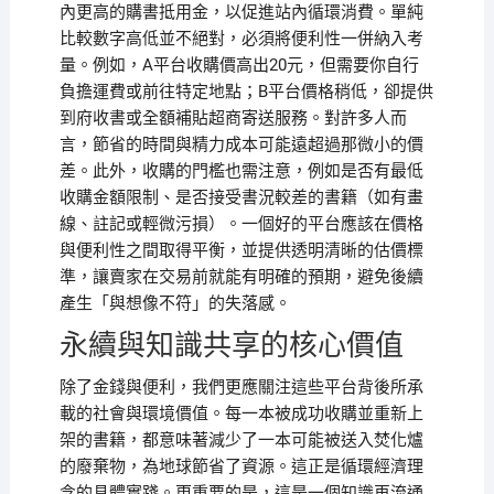
內更高的購書抵用金，以促進站內循環消費。單純
比較數字高低並不絕對，必須將便利性一併納入考
量。例如，A平台收購價高出20元，但需要你自行
負擔運費或前往特定地點；B平台價格稍低，卻提供
到府收書或全額補貼超商寄送服務。對許多人而
言，節省的時間與精力成本可能遠超過那微小的價
差。此外，收購的門檻也需注意，例如是否有最低
收購金額限制、是否接受書況較差的書籍（如有畫
線、註記或輕微污損）。一個好的平台應該在價格
與便利性之間取得平衡，並提供透明清晰的估價標
準，讓賣家在交易前就能有明確的預期，避免後續
產生「與想像不符」的失落感。
永續與知識共享的核心價值
除了金錢與便利，我們更應關注這些平台背後所承
載的社會與環境價值。每一本被成功收購並重新上
架的書籍，都意味著減少了一本可能被送入焚化爐
的廢棄物，為地球節省了資源。這正是循環經濟理
念的具體實踐。更重要的是，這是一個知識再流通