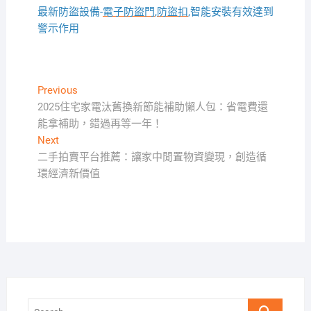
最新防盜設備-
電子防盜門
,
防盜扣
,智能安裝有效達到
警示作用
文
Previous
Previous
post:
2025住宅家電汰舊換新節能補助懶人包：省電費還
章
能拿補助，錯過再等一年！
導
Next
Next
覽
post:
二手拍賣平台推薦：讓家中閒置物資變現，創造循
環經濟新價值
Search