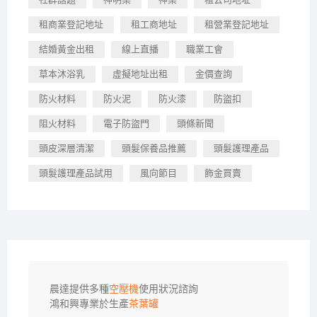
租商業登記地址
租工商地址
租營業登記地址
結婚黃金出租
線上直播
職業工會
草本沐浴乳
虛擬地址出租
金價查詢
防火材料
防火泥
防火漆
防盜扣
阻火材料
電子防盜門
頭條新聞
頭皮深層清潔
頭髮保養品推薦
頭髮護理產品
頭髮護理產品試用
風向節目
飾金買賣
晨達提供多種
空壓機
使用狀況諮詢

鴻和興專業於生產
茶葉罐