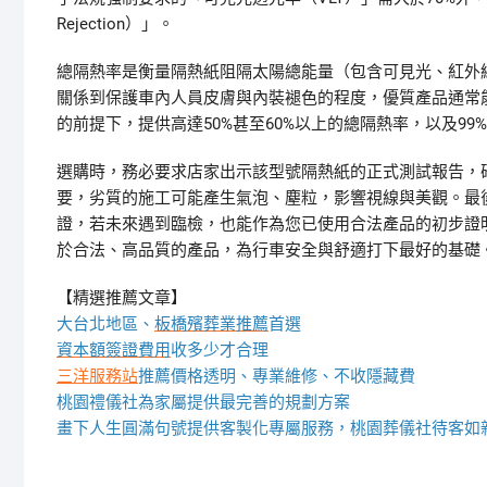
Rejection）」。
總隔熱率是衡量隔熱紙阻隔太陽總能量（包含可見光、紅外
關係到保護車內人員皮膚與內裝褪色的程度，優質產品通常能達
的前提下，提供高達50%甚至60%以上的總隔熱率，以及9
選購時，務必要求店家出示該型號隔熱紙的正式測試報告，
要，劣質的施工可能產生氣泡、塵粒，影響視線與美觀。最
證，若未來遇到臨檢，也能作為您已使用合法產品的初步證
於合法、高品質的產品，為行車安全與舒適打下最好的基礎
【精選推薦文章】
大台北地區、
板橋殯葬業推薦
首選
資本額簽證費用
收多少才合理
三洋服務站
推薦價格透明、專業維修、不收隱藏費
桃園禮儀社為家屬提供最完善的規劃方案
畫下人生圓滿句號提供客製化專屬服務，桃園葬儀社待客如