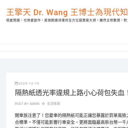
Skip
to
王擎天 Dr. Wang 王博士為現
content
極愛閱讀、也熱愛創作，是個飽讀詩書的全方位國寶級大師。雖然主修數理，對
2025-12-19
隔熱紙透光率違規上路小心荷包失血！
POST BY
ADMIN
生活情報
開車族注意了！您愛車的隔熱紙可能正讓您暴露於罰單風險
合標準，不僅可能影響行車安全，更將面臨最高新台幣一千