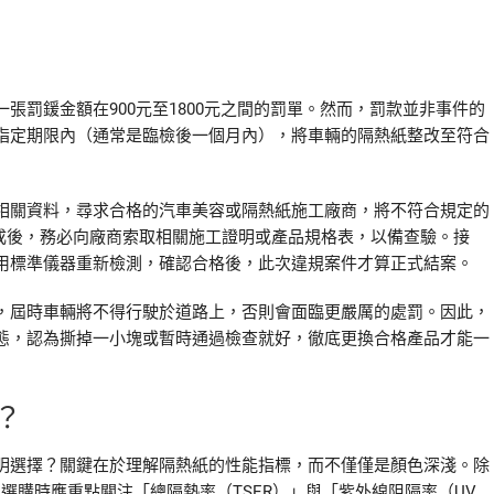
張罰鍰金額在900元至1800元之間的罰單。然而，罰款並非事件的
指定期限內（通常是臨檢後一個月內），將車輛的隔熱紙整改至符合
相關資料，尋求合格的汽車美容或隔熱紙施工廠商，將不符合規定的
完成後，務必向廠商索取相關施工證明或產品規格表，以備查驗。接
用標準儀器重新檢測，確認合格後，此次違規案件才算正式結案。
，屆時車輛將不得行駛於道路上，否則會面臨更嚴厲的處罰。因此，
態，認為撕掉一小塊或暫時通過檢查就好，徹底更換合格產品才能一
？
明選擇？關鍵在於理解隔熱紙的性能指標，而不僅僅是顏色深淺。除
，選購時應重點關注「總隔熱率（TSER）」與「紫外線阻隔率（UV