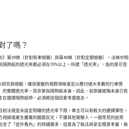
對了嗎？
》第39條（針對新車檢驗）與第40條（針對定期檢驗）。法條中明
其隔熱紙的透光率都必須在70%以上。所謂「透光率」，指的是可見
安全研究與規範，確保駕駛的視野清晰度足以應付絕大多數的行車情
」的整體透光率，而非單指隔熱紙本身。因此，若原廠玻璃本身已有
主在選擇隔熱紙時，必須將這個因素考慮進去。
目前法規並未設定明確的透光率下限，車主可以有較大的選擇彈性。
方視線或產生嚴重的鏡面反光，干擾其他駕駛人。一個常見的迷思
包含了「從外看內」的辨識需求，這是為了執法與安全稽查考量，無