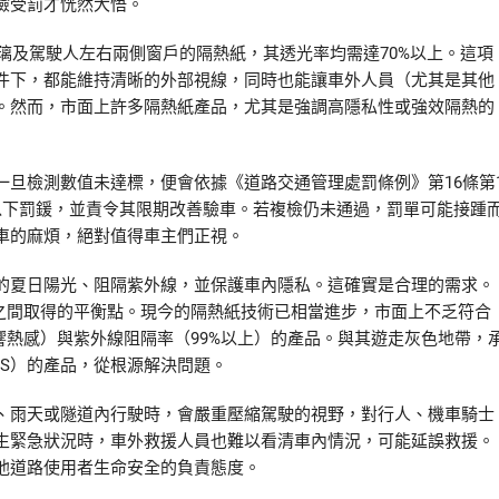
檢受罰才恍然大悟。
玻璃及駕駛人左右兩側窗戶的隔熱紙，其透光率均需達70%以上。這項
件下，都能維持清晰的外部視線，同時也能讓車外人員（尤其是其他
。然而，市面上許多隔熱紙產品，尤其是強調高隱私性或強效隔熱的
旦檢測數值未達標，便會依據《道路交通管理處罰條例》第16條第
以下罰鍰，並責令其限期改善驗車。若複檢仍未通過，罰單可能接踵
車的麻煩，絕對值得車主們正視。
的夏日陽光、阻隔紫外線，並保護車內隱私。這確實是合理的需求。
求之間取得的平衡點。現今的隔熱紙技術已相當進步，市面上不乏符合
響熱感）與紫外線阻隔率（99%以上）的產品。與其遊走灰色地帶，
S）的產品，從根源解決問題。
、雨天或隧道內行駛時，會嚴重壓縮駕駛的視野，對行人、機車騎士
生緊急狀況時，車外救援人員也難以看清車內情況，可能延誤救援。
他道路使用者生命安全的負責態度。