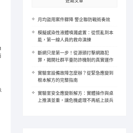
近期文章
月均盜用案件驟降 警企聯防戰術奏效
模擬感染性液體噴濺處置：從慌亂到本
能，第一線人員的救命演練
1
斷網只是第一步！從源頭打擊網路犯
而
罪，揭開社群平臺防詐機制的真實運作
實驗室設備故障怎麼辦？從緊急應變到
根本解方的完整指南
承
實驗室安全應變新解方：實體操作與桌
上推演並重，讓危機處理不再紙上談兵