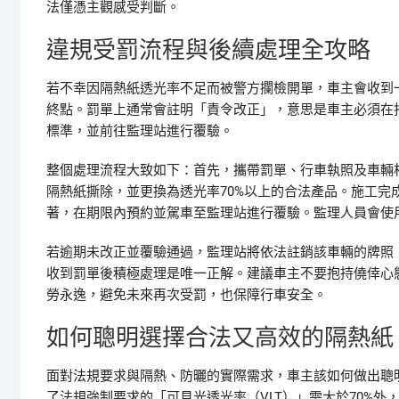
法僅憑主觀感受判斷。
違規受罰流程與後續處理全攻略
若不幸因隔熱紙透光率不足而被警方攔檢開單，車主會收到一
終點。罰單上通常會註明「責令改正」，意思是車主必須在
標準，並前往監理站進行覆驗。
整個處理流程大致如下：首先，攜帶罰單、行車執照及車輛
隔熱紙撕除，並更換為透光率70%以上的合法產品。施工
著，在期限內預約並駕車至監理站進行覆驗。監理人員會使
若逾期未改正並覆驗通過，監理站將依法註銷該車輛的牌照
收到罰單後積極處理是唯一正解。建議車主不要抱持僥倖心
勞永逸，避免未來再次受罰，也保障行車安全。
如何聰明選擇合法又高效的隔熱紙
面對法規要求與隔熱、防曬的實際需求，車主該如何做出聰
了法規強制要求的「可見光透光率（VLT）」需大於70%外