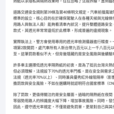
熱紙以求隱私與隔熱效果時，往往忽略了法規界線，直到臨
道路交通安全規則第39條及第40條明文規定，汽車前擋風
標準的設立，核心目的在於確保駕駛人在各種天候與光線條
用路人與執法人員）能夠看清車內狀況，提升整體道路安全
款式，其透光率常常遠低於此標準，形成普遍的違規現象。
實際執法上，警方會使用專用的透光率檢測儀器進行稽查。一
項第2款開罰，處汽車所有人新台幣九百元以上一千八百元
至。這筆罰款看似不大，但背後隱藏的是安全風險與後續驗
許多車主選擇低透光率隔熱紙的初衷，是為了抵抗台灣炎熱
但必須理解，法規設下70%的透光率門檻，是在安全與需
法規（透光率70%以上）、同時兼具優秀紅外線阻隔率（影
擔罰款與安全風險，不如在選購時就認明符合國家標準（CN
除了罰款，更值得關注的是安全層面。過暗的隔熱紙在夜間
等弱勢用路人的辨識度大幅下降，增加事故風險。同時，發
因此，遵守透光率規定，不僅是避免罰單，更是對自己與其