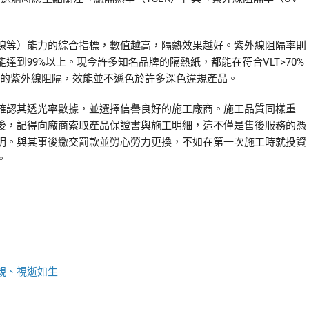
線等）能力的綜合指標，數值越高，隔熱效果越好。紫外線阻隔率則
到99%以上。現今許多知名品牌的隔熱紙，都能在符合VLT>70%
9%的紫外線阻隔，效能並不遜色於許多深色違規產品。
確認其透光率數據，並選擇信譽良好的施工廠商。施工品質同樣重
後，記得向廠商索取產品保證書與施工明細，這不僅是售後服務的憑
明。與其事後繳交罰款並勞心勞力更換，不如在第一次施工時就投資
。
親、視逝如生