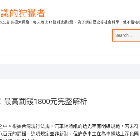
代知識的狩獵者
文史卻有極大興趣，每天晚上11點到凌晨2點，為了鑽研歷史等社會科學，他不惜犧
最高罰鍰1800元完整解析
之中。根據台灣現行法規，汽車隔熱紙的透光率有明確規範，若未符
八百元的罰鍰。這項規定並非新制，但許多車主在為車輛貼上深色隔