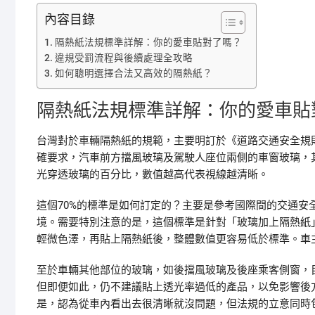
內容目錄
隔熱紙法規標準詳解：你的愛車貼對了嗎？
違規受罰流程與後續處理全攻略
如何聰明選擇合法又高效的隔熱紙？
隔熱紙法規標準詳解：你的愛車貼
台灣對於車輛隔熱紙的規範，主要明訂於《道路交通安全規則
確要求，汽車前方擋風玻璃及駕駛人座位兩側的車窗玻璃，
光穿透玻璃的百分比，數值越高代表視線越清晰。
這個70%的標準是如何訂定的？主要是參考國際間的交通
境。需要特別注意的是，這個標準是針對「玻璃加上隔熱紙
輕微色澤，再貼上隔熱紙後，整體數值更容易低於標準。車
至於車輛其他部位的玻璃，如後擋風玻璃及後座乘客側窗，
但即便如此，仍不建議貼上透光率過低的產品，以免影響後
是，認為從車內看出去很清晰就沒問題，但法規的立意同時