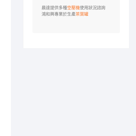
晨達提供多種
空壓機
使用狀況諮詢

鴻和興專業於生產
茶葉罐