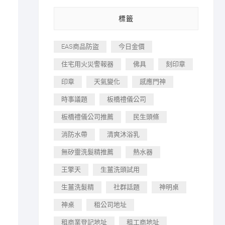
標籤
EAS商品防盜
今日金價
住宅用火災警報器
佛具
刻印章
印章
天氣變化
感應門神
時事議題
板橋禮儀公司
板橋禮儀公司推薦
民生頭條
消防水帶
清爽沐浴乳
無矽靈洗髮精推薦
熱水器
王擎天
生薑洗頭試用
生薑洗髮精
社群話題
神明桌
神桌
租公司地址
租商業登記地址
租工商地址