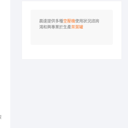
晨達提供多種
空壓機
使用狀況諮詢

鴻和興專業於生產
茶葉罐
資