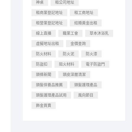
神桌
租公司地址
租商業登記地址
租工商地址
租營業登記地址
結婚黃金出租
線上直播
職業工會
草本沐浴乳
虛擬地址出租
金價查詢
防火材料
防火泥
防火漆
防盜扣
阻火材料
電子防盜門
頭條新聞
頭皮深層清潔
頭髮保養品推薦
頭髮護理產品
頭髮護理產品試用
風向節目
飾金買賣