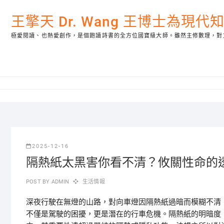
Skip
to
王擎天 Dr. Wang 王博士為現
content
極愛閱讀、也熱愛創作，是個飽讀詩書的全方位國寶級大師。雖然主修數理，對
2025-12-16
隔熱紙太黑害你看不清？攸關性命的
POST BY
ADMIN
生活情報
深夜行駛在無燈的山路，對向車燈因隔熱紙過暗而模糊不清
不僅是駕駛的困擾，更是潛在的行車危機。隔熱紙的明暗度