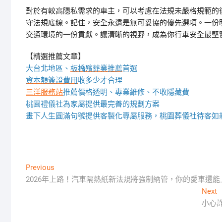
對於有較高隱私需求的車主，可以考慮在法規未嚴格規範的
守法規底線。記住，安全永遠是無可妥協的優先選項。一份
交通環境的一份貢獻。讓清晰的視野，成為你行車安全最堅
【精選推薦文章】
大台北地區、
板橋殯葬業推薦
首選
資本額簽證費用
收多少才合理
三洋服務站
推薦價格透明、專業維修、不收隱藏費
桃園禮儀社為家屬提供最完善的規劃方案
畫下人生圓滿句號提供客製化專屬服務，桃園葬儀社待客如
文
Previous
Previous
post:
2026年上路！汽車隔熱紙新法規將強制納管，你的愛車還能
章
N
Next
導
p
小心
覽