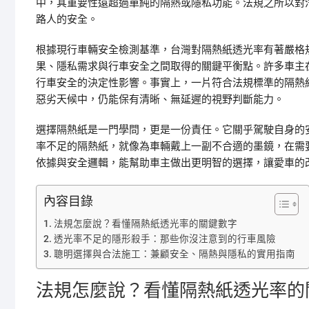
中，其重要性遠超過單純的隔熱或隱私功能。法規之所以對
路人的安全。
根據現行車輛安全檢測基準，台灣對隔熱紙透光率有著嚴格
果、隱私需求與行車安全之間取得的關鍵平衡點。許多車主
行車安全的決定性影響。事實上，一片符合法規標準的隔熱
惡劣天候中，仍能保有清晰、無延遲的視野判斷能力。
選擇隔熱紙是一門學問，更是一份責任。它關乎駕駛自身的
率不足的隔熱紙，就像為車輛戴上一副不合適的墨鏡，在需
依據與安全邏輯，能幫助車主做出更明智的選擇，讓愛車的
內容目錄
法規怎麼說？看懂隔熱紙透光率的關鍵數字
透光率不足的隱形殺手：那些你沒注意到的行車風險
聰明選擇與合法施工：兼顧安全、隔熱與隱私的實用指南
法規怎麼說？看懂隔熱紙透光率的