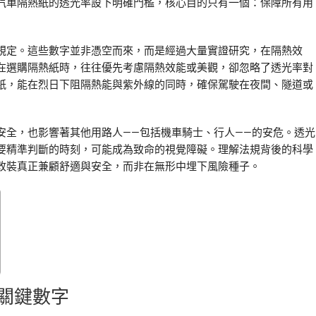
汽車隔熱紙的透光率設下明確門檻，核心目的只有一個：保障所有用
規定。這些數字並非憑空而來，而是經過大量實證研究，在隔熱效
在選購隔熱紙時，往往優先考慮隔熱效能或美觀，卻忽略了透光率對
紙，能在烈日下阻隔熱能與紫外線的同時，確保駕駛在夜間、隧道或
安全，也影響著其他用路人——包括機車騎士、行人——的安危。透光
要精準判斷的時刻，可能成為致命的視覺障礙。理解法規背後的科學
改裝真正兼顧舒適與安全，而非在無形中埋下風險種子。
關鍵數字