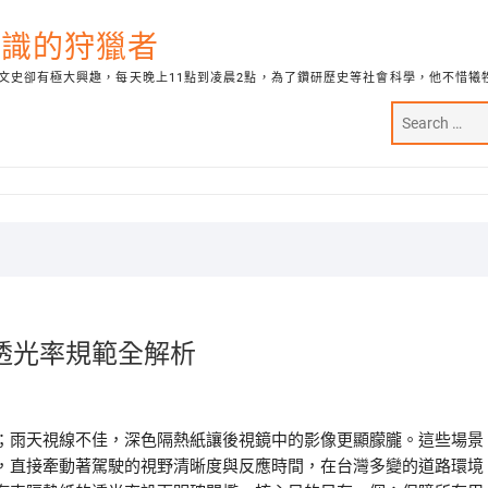
代知識的狩獵者
文史卻有極大興趣，每天晚上11點到凌晨2點，為了鑽研歷史等社會科學，他不惜犧
透光率規範全解析
；雨天視線不佳，深色隔熱紙讓後視鏡中的影像更顯朦朧。這些場景
，直接牽動著駕駛的視野清晰度與反應時間，在台灣多變的道路環境