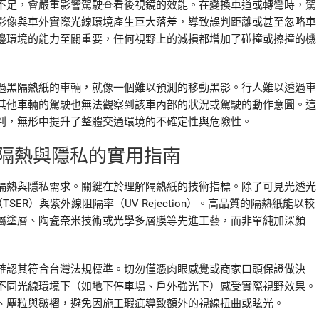
不足，會嚴重影響駕駛查看後視鏡的效能。在變換車道或轉彎時，駕
影像與車外實際光線環境產生巨大落差，導致誤判距離或甚至忽略車
邊環境的能力至關重要，任何視野上的減損都增加了碰撞或擦撞的機
過黑隔熱紙的車輛，就像一個難以預測的移動黑影。行人難以透過車
其他車輛的駕駛也無法觀察到該車內部的狀況或駕駛的動作意圖。這
判，無形中提升了整體交通環境的不確定性與危險性。
隔熱與隱私的實用指南
隔熱與隱私需求。關鍵在於理解隔熱紙的技術指標。除了可見光透光
ER）與紫外線阻隔率（UV Rejection）。高品質的隔熱紙能以較
屬塗層、陶瓷奈米技術或光學多層膜等先進工藝，而非單純加深顏
確認其符合台灣法規標準。切勿僅憑肉眼感覺或商家口頭保證做決
不同光線環境下（如地下停車場、戶外強光下）感受實際視野效果。
、塵粒與皺褶，避免因施工瑕疵導致額外的視線扭曲或眩光。