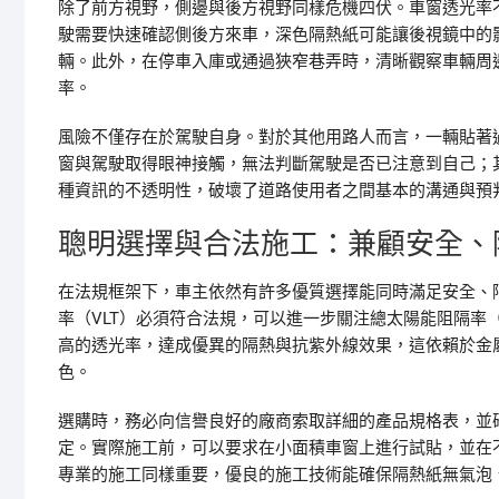
除了前方視野，側邊與後方視野同樣危機四伏。車窗透光率
駛需要快速確認側後方來車，深色隔熱紙可能讓後視鏡中的
輛。此外，在停車入庫或通過狹窄巷弄時，清晰觀察車輛周
率。
風險不僅存在於駕駛自身。對於其他用路人而言，一輛貼著
窗與駕駛取得眼神接觸，無法判斷駕駛是否已注意到自己；
種資訊的不透明性，破壞了道路使用者之間基本的溝通與預
聰明選擇與合法施工：兼顧安全、
在法規框架下，車主依然有許多優質選擇能同時滿足安全、
率（VLT）必須符合法規，可以進一步關注總太陽能阻隔率（TS
高的透光率，達成優異的隔熱與抗紫外線效果，這依賴於金
色。
選購時，務必向信譽良好的廠商索取詳細的產品規格表，並
定。實際施工前，可以要求在小面積車窗上進行試貼，並在
專業的施工同樣重要，優良的施工技術能確保隔熱紙無氣泡