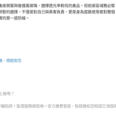
後座側窗與後擋風玻璃，選擇透光率較低的產品。但前座區域務必堅
明智的選擇，不僅是對自己與乘客負責，更是身為道路使用者對整個
實的第一道防線。
親、視逝如生
上路嗎？
ext
ost:
詐騙陷阱！監理服務網是唯一官方繳費管道，點錯連結恐賠錢又洩個