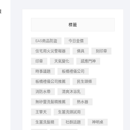
環
標籤
EAS商品防盜
今日金價
住宅用火災警報器
佛具
刻印章
印章
天氣變化
感應門神
時事議題
板橋禮儀公司
板橋禮儀公司推薦
民生頭條
消防水帶
清爽沐浴乳
無矽靈洗髮精推薦
熱水器
王擎天
生薑洗頭試用
生薑洗髮精
社群話題
神明桌