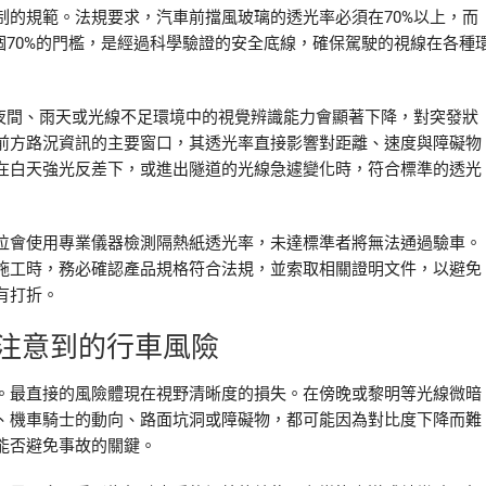
制的規範。法規要求，汽車前擋風玻璃的透光率必須在70%以上，而
個70%的門檻，是經過科學驗證的安全底線，確保駕駛的視線在各種
在夜間、雨天或光線不足環境中的視覺辨識能力會顯著下降，對突發狀
前方路況資訊的主要窗口，其透光率直接影響對距離、速度與障礙物
在白天強光反差下，或進出隧道的光線急遽變化時，符合標準的透光
位會使用專業儀器檢測隔熱紙透光率，未達標準者將無法通過驗車。
施工時，務必確認產品規格符合法規，並索取相關證明文件，以避免
有打折。
注意到的行車風險
。最直接的風險體現在視野清晰度的損失。在傍晚或黎明等光線微暗
、機車騎士的動向、路面坑洞或障礙物，都可能因為對比度下降而難
能否避免事故的關鍵。