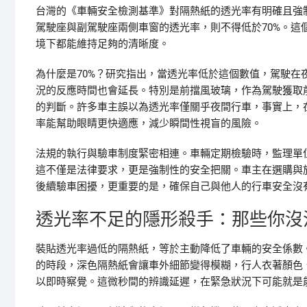
台灣的《車輛安全檢測基準》對隔熱紙的透光率有明確且強
駕駛座與副駕駛座兩側車窗的透光率，則不得低於70%。這
境下都能維持足夠的清晰度。
為什麼是70%？研究指出，當透光率低於這個數值，駕駛
況的反應時間也會延長。特別是前擋風玻璃，作為駕駛獲取
的判斷。許多車主誤以為透光率僅關乎夜間行車，事實上，
率能幫助眼睛更快適應，減少瞬間性視盲的風險。
法規的執行與驗車制度緊密相連。車輛定期檢驗時，監理單
這不僅是法律要求，更是強制性的安全把關。車主在選購與
後續驗車困擾，更重要的是，確保自己與他人的行車安全沒
透光率不足的隱形殺手：那些你沒
裝貼透光率過低的隔熱紙，等於主動降低了車輛的安全係數
的時段，深色隔熱紙會讓車外細節變得模糊，行人衣著顏色
以即時察覺。這微秒間的辨識延遲，在緊急狀況下可能就是