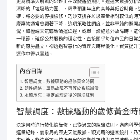
更為精準與前瞻的思維正在改變遊戲規則。透過大數據分析
清晰的「垃圾熱力圖」，精準預測年度的高峰與低谷時段。
確：將必要的停機檢修，巧妙安排在垃圾產量相對較低的時
廢棄物通常會顯著下降。這項策略性調度，並非單純的避開
況，如極端天氣導致清運延遲，或單一設施意外故障時，能
一環節，確保公共服務的穩定性，直接關乎每位市民的日常
新的廠房矗立，卻透過智慧化的管理與時程優化，實質提升
運作中得以實踐。
內容目錄
智慧調度：數據驅動的歲修黃金時間
韌性網絡：單點故障不再等於系統崩潰
永續承諾：穩定處理背後的環境紅利
智慧調度：數據驅動的歲修黃金時
決定何時進行焚化爐歲修，已從過去的經驗法則，邁向科學
運量紀錄、氣象局的歷史天氣數據、觀光局的遊客統計，乃