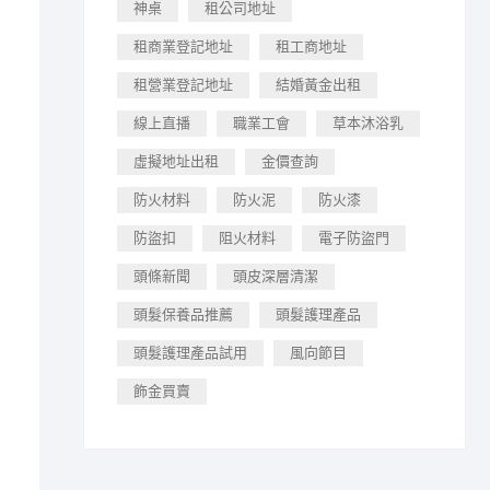
神桌
租公司地址
租商業登記地址
租工商地址
租營業登記地址
結婚黃金出租
線上直播
職業工會
草本沐浴乳
虛擬地址出租
金價查詢
防火材料
防火泥
防火漆
防盜扣
阻火材料
電子防盜門
頭條新聞
頭皮深層清潔
頭髮保養品推薦
頭髮護理產品
頭髮護理產品試用
風向節目
飾金買賣