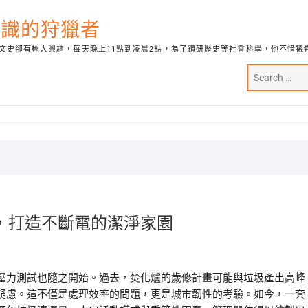
代知識的狩獵者
文史卻有極大興趣，每天晚上11點到凌晨2點，為了鑽研歷史等社會科學，他不惜犧
，打造不斷電的潔淨家園
壓力測試也隨之開始。過去，焚化爐的歲修計畫可能與垃圾產出高峰
疑慮。這不僅是處理效率的問題，更是城市韌性的考驗。如今，一套