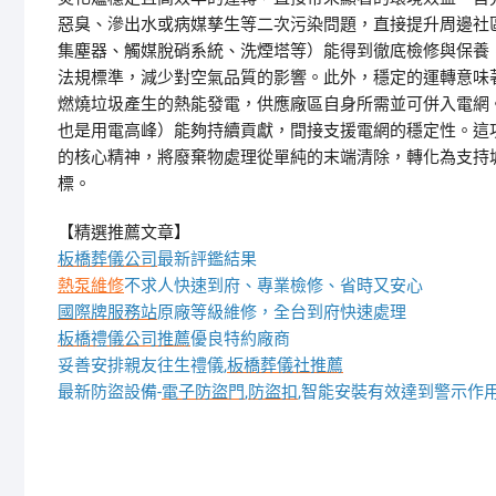
惡臭、滲出水或病媒孳生等二次污染問題，直接提升周邊社
集塵器、觸媒脫硝系統、洗煙塔等）能得到徹底檢修與保養
法規標準，減少對空氣品質的影響。此外，穩定的運轉意味
燃燒垃圾產生的熱能發電，供應廠區自身所需並可併入電網
也是用電高峰）能夠持續貢獻，間接支援電網的穩定性。這
的核心精神，將廢棄物處理從單純的末端清除，轉化為支持
標。
【精選推薦文章】
板橋葬儀公司
最新評鑑結果
熱泵維修
不求人快速到府、專業檢修、省時又安心
國際牌服務站
原廠等級維修，全台到府快速處理
板橋禮儀公司推薦
優良特約廠商
妥善安排親友往生禮儀,
板橋葬儀社推薦
最新防盜設備-
電子防盜門
,
防盜扣
,智能安裝有效達到警示作