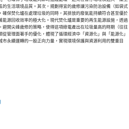
區的生活環境品質。其次，規劃得宜的歲修讓污染防治設備（如袋式
，確保焚化爐在處理垃圾的同時，其排放的廢氣能持續符合甚至優於
著能源回收效率的極大化。現代焚化爐是重要的再生能源設施，透過
。避開尖峰歲修的策略，使得這項綠電產出在垃圾量高的時期（往往
項從管理面著手的優化，體現了循環經濟中「資源化」與「能源化」
城市永續運轉的一股正向力量，實現環境保護與資源利用的雙重目
用