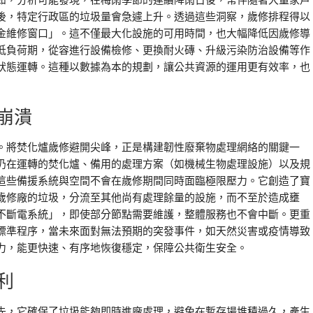
如，分析可能發現，在梅雨季節的連續降雨日後，常伴隨著大量家戶
後，特定行政區的垃圾量會急遽上升。透過這些洞察，歲修排程得以
金維修窗口」。這不僅最大化設施的可用時間，也大幅降低因歲修導
低負荷期，從容進行設備檢修、更換耐火磚、升級污染防治設備等作
狀態運轉。這種以數據為本的規劃，讓公共資源的運用更有效率，也
崩潰
。將焚化爐歲修避開尖峰，正是構建韌性廢棄物處理網絡的關鍵一
仍在運轉的焚化爐、備用的處理方案（如機械生物處理設施）以及規
這些備援系統與空間不會在歲修期間同時面臨極限壓力。它創造了寶
歲修廠的垃圾，分流至其他尚有處理餘量的設施，而不至於造成壅
不斷電系統」，即使部分節點需要維護，整體服務也不會中斷。更重
標準程序，當未來面對無法預期的突發事件，如天然災害或疫情導致
力，能更快速、有序地恢復穩定，保障公共衛生安全。
利
先，它確保了垃圾能夠即時進廠處理，避免在暫存場堆積過久，產生