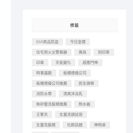
標籤
EAS商品防盜
今日金價
住宅用火災警報器
佛具
刻印章
印章
天氣變化
感應門神
時事議題
板橋禮儀公司
板橋禮儀公司推薦
民生頭條
消防水帶
清爽沐浴乳
無矽靈洗髮精推薦
熱水器
王擎天
生薑洗頭試用
生薑洗髮精
社群話題
神明桌