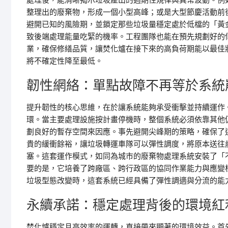
處理後，能清晰揭示垃圾產出的週期性規律與異常波動。例
整理出的廢棄物，形成一個小型高峰；或是大型節慶活動前
避開已知的風險期，並鎖定那些垃圾量穩定處於低檔的「黃
致後端處理能量吃緊的機率。工程團隊也能在預先規劃好的
業，確保修繕品質，讓焚化爐在接下來的高負荷期能以最佳
將不確定性降至最低。
韌性網絡：單點故障不再等於系統
提升韌性的核心思維，在於讓系統能夠承受衝擊並持續運作
環。當主要處理設施按計畫停機時，整個系統必須依靠其他
劃良好的暫存空間來因應。事先避開尖峰期的策略，確保了
貴的緩衝餘裕，讓垃圾轉運車隊可以彈性調度，將原本送往
塞。這套運作模式，如同為城市的廢棄物處理系統安裝了「
要的是，它培養了跨廠區、跨行政區的協同作業能力與應變
垃圾型態改變時，這套系統已經具備了彈性調適與分流的能
永續承諾：穩定處理背後的環境紅
焚化爐穩定且高效率的運轉，直接帶來顯著的環境效益。首