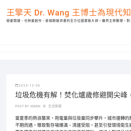
Skip
to
王擎天 Dr. Wang 王博士為現
content
極愛閱讀、也熱愛創作，是個飽讀詩書的全方位國寶級大師。雖然主修數理，對
2025-12-06
垃圾危機有解！焚化爐歲修避開尖峰
POST BY
ADMIN
生活情報
當夏季的熱浪襲來，用電量與垃圾量同步攀升，城市運轉的
不期而遇，導致暫存場爆滿、清運受阻，甚至引發環境衛生