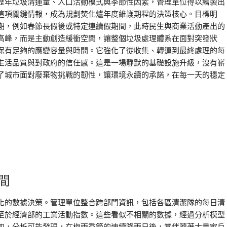
歷年垃圾清運量、人口活動模式與季節性因素，管理單位得以繪製出
這項關鍵情報，成為規劃焚化爐年度維護期程的決策核心。目標明
期，例如春節長假後或特定連續假期間，此時民生與商業活動產出的
高峰，而是主動創造緩衝空間，讓整個垃圾處理體系在面對突發狀
保有足夠的應變容量與時間。它強化了從收集、轉運到最終處理的每
生活品質與對政府的信任感。這是一場靜默的基礎設施升級，沒有嶄
了城市面對廢棄物挑戰的韌性，讓環境永續的承諾，在每一天的穩定
間
化的數據決策。管理單位整合跨部門資訊，包括各區清潔隊的每日清
至於經濟部的工業活動指數。這些看似不相關的數據，經過分析模型