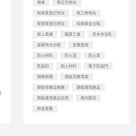
神桌
租公司地址
租商業登記地址
租工商地址
租營業登記地址
結婚黃金出租
線上直播
職業工會
草本沐浴乳
虛擬地址出租
金價查詢
防火材料
防火泥
防火漆
防盜扣
阻火材料
電子防盜門
頭條新聞
頭皮深層清潔
頭髮保養品推薦
頭髮護理產品
徑
頭髮護理產品試用
風向節目
飾金買賣