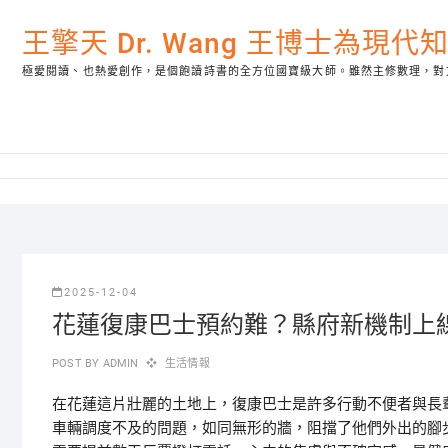
Skip
to
王擎天 Dr. Wang 王博士為現
content
極愛閱讀、也熱愛創作，是個飽讀詩書的全方位國寶級大師。雖然主修數理，對
2025-12-04
花蓮復康巴士預約難？縣府新機制上
POST BY
ADMIN
生活情報
在花蓮這片壯麗的土地上，復康巴士是許多行動不便者與長
車輛調度不及的問題，如同無形的牆，阻擋了他們外出的腳