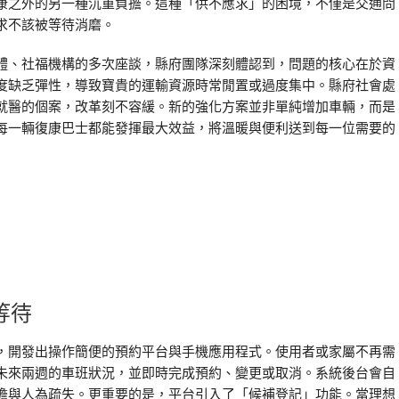
康之外的另一種沉重負擔。這種「供不應求」的困境，不僅是交通問
求不該被等待消磨。
體、社福機構的多次座談，縣府團隊深刻體認到，問題的核心在於資
度缺乏彈性，導致寶貴的運輸資源時常閒置或過度集中。縣府社會處
就醫的個案，改革刻不容緩。新的強化方案並非單純增加車輛，而是
每一輛復康巴士都能發揮最大效益，將溫暖與便利送到每一位需要的
等待
，開發出操作簡便的預約平台與手機應用程式。使用者或家屬不再需
未來兩週的車班狀況，並即時完成預約、變更或取消。系統後台會自
擔與人為疏失。更重要的是，平台引入了「候補登記」功能。當理想