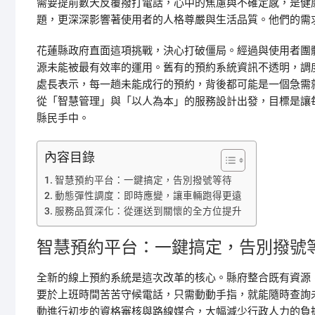
需要提前數天反覆撥打電話，心中的焦慮與不確定感，是健
題，更深深影響著使用者的人格尊嚴與生活品質。他們的需
花蓮縣政府直面這項挑戰，決心打破僵局。經過與使用者團
源未能被最有效率的運用。舊有的預約系統資訊不透明，調
處長表示，每一趟未能成行的預約，背後都可能是一個急需
從「智慧管理」與「以人為本」的服務設計出發，目標是讓
縣民手中。
內容目錄
智慧預約平台：一鍵搞定，告別撥號等待
動態彈性調度：即時應變，讓車輛跑得更遠
服務品質深化：從運送到關懷的全方位提升
智慧預約平台：一鍵搞定，告別撥號
全新的線上預約系統是這次改革的核心。縣府整合既有資源
要於上班時間苦苦守候電話，只需動動手指，就能隨時查詢
動進行初步的資格審核與路線媒合，大幅減少行政人力的負