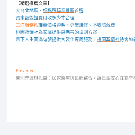
【精選推薦文章】
大台北地區、
板橋殯葬業推薦
首選
資本額簽證費用
收多少才合理
三洋服務站
推薦價格透明、專業維修、不收隱藏費
桃園禮儀社
為家屬提供最完善的規劃方案
畫下人生圓滿句號提供客製化專屬服務，
桃園葬儀社
待客如
文
Previous
Previous
post:
告別奔波與孤單：居家醫療與長照整合，讓長輩安心在家幸
章
導
覽