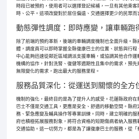
時段已被預約，使用者可以選擇登記候補，一旦有其他乘客
時、公平。這項改變對於居住偏遠、交通選擇更少的民眾而
動態彈性調度：即時應變，讓車輛跑
除了前端的預約革新，後端的車輛調度機制也全面升級。縣
體，調度員可以即時掌握全縣復康巴士的位置、狀態與行程
中心能夠迅速從鄰近區域調派支援車輛，或協調其他合作運
機構的協作，針對洗腎、復健等週期性且集中的需求，預先
無限變化的需求，跑出最大的服務里程。
服務品質深化：從運送到關懷的全方
機制的強化，最終目的是為了提升人的感受。花蓮縣政府在
巴士不僅是交通工具，更應是安全、舒適的移動空間。縣府
務、緊急應變及輔具操作等專業訓練。同時，建立明確的服
府也積極拓展服務對象，將符合資格的短期傷病者納入服務
交通協助。這一切努力，都是為了讓復康巴士的服務，從「