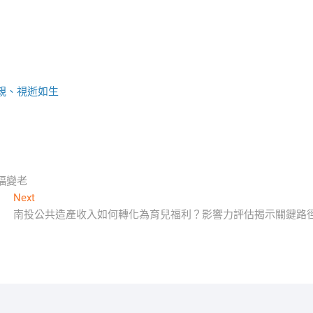
親、視逝如生
福變老
Next
Next
post:
南投公共造產收入如何轉化為育兒福利？影響力評估揭示關鍵路