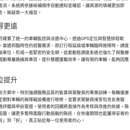
取消，系統將依據候補順序自動通知並確認，讓資源的填補更加即
言，無疑是一大福音。
得更遠
府建置了統一的車輛監控與派遣中心，透過GPS定位與智慧排程軟
。當遇到臨時性的就醫需求、原訂行程延誤或車輛臨時故障時，調度
輸單位，形成一張緊密的安全網。這套動態調度系統也強化了與醫療
規劃專屬路線與車班，提升整體運載效率。讓有限的車輛，能夠因應
位提升
新方案中，特別強調服務品質的監督與駕駛員的專業訓練。每輛復康
定期對車輛的無障礙設備進行檢修，並要求駕駛員接受包含友善服
務評鑑與申訴管道，使用者的回饋將直接作為考核與改進的依據。縣
範圍，讓更多暫時面臨行動挑戰的縣民，在恢復期間也能獲得妥善的
有」到「好」，真正貼近每一位使用者的心。