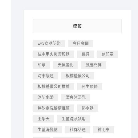
標籤
EAS商品防盜
今日金價
住宅用火災警報器
佛具
刻印章
印章
天氣變化
感應門神
時事議題
板橋禮儀公司
板橋禮儀公司推薦
民生頭條
消防水帶
清爽沐浴乳
無矽靈洗髮精推薦
熱水器
王擎天
生薑洗頭試用
生薑洗髮精
社群話題
神明桌