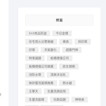
標籤
EAS商品防盜
今日金價
住宅用火災警報器
佛具
刻印章
印章
天氣變化
感應門神
時事議題
板橋禮儀公司
板橋禮儀公司推薦
民生頭條
消防水帶
清爽沐浴乳
無矽靈洗髮精推薦
熱水器
王擎天
生薑洗頭試用
康
生薑洗髮精
社群話題
神明桌