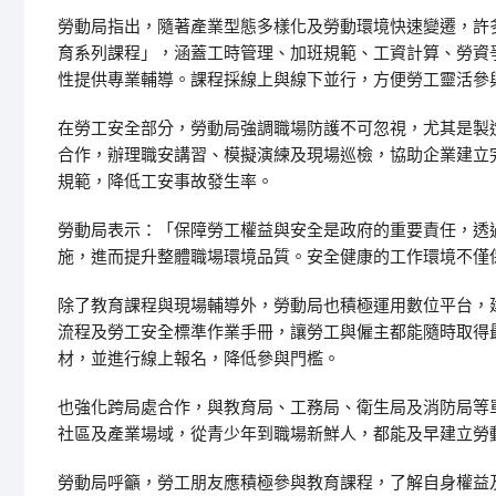
勞動局指出，隨著產業型態多樣化及勞動環境快速變遷，許
育系列課程」，涵蓋工時管理、加班規範、工資計算、勞資
性提供專業輔導。課程採線上與線下並行，方便勞工靈活參
在勞工安全部分，勞動局強調職場防護不可忽視，尤其是製
合作，辦理職安講習、模擬演練及現場巡檢，協助企業建立
規範，降低工安事故發生率。
勞動局表示：「保障勞工權益與安全是政府的重要責任，透
施，進而提升整體職場環境品質。安全健康的工作環境不僅
除了教育課程與現場輔導外，勞動局也積極運用數位平台，
流程及勞工安全標準作業手冊，讓勞工與僱主都能隨時取得
材，並進行線上報名，降低參與門檻。
也強化跨局處合作，與教育局、工務局、衛生局及消防局等
社區及產業場域，從青少年到職場新鮮人，都能及早建立勞
勞動局呼籲，勞工朋友應積極參與教育課程，了解自身權益