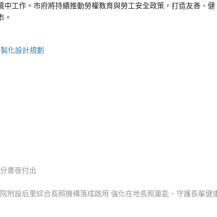
境中工作。市府將持續推動勞權教育與勞工安全政策，打造友善、健
市。
客製化設計規劃
不分晝夜付出
院附設后里綜合長照機構落成啟用 強化在地長照量能、守護長輩健