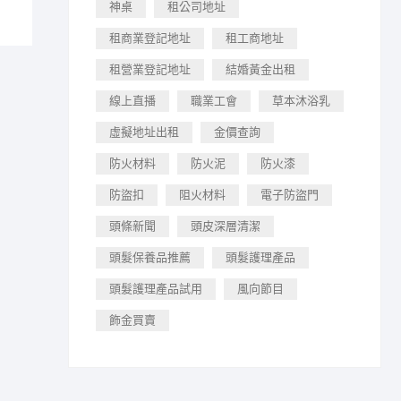
神桌
租公司地址
租商業登記地址
租工商地址
租營業登記地址
結婚黃金出租
線上直播
職業工會
草本沐浴乳
虛擬地址出租
金價查詢
防火材料
防火泥
防火漆
防盜扣
阻火材料
電子防盜門
頭條新聞
頭皮深層清潔
頭髮保養品推薦
頭髮護理產品
頭髮護理產品試用
風向節目
飾金買賣