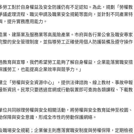
多勞工對於自身權益及安全防護仍有不足認知。為此，規劃「勞權教
爭議處理流程、職災申請及職業安全規範等面向，並針對不同產業特
與，提升實務應用能力。
造業、建築業及服務業等高風險產業。市府與各行業公會及職安專家
完整的安全管理制度，並指導勞工正確使用個人防護裝備及遵守操作
過教育與宣導，我們希望勞工能夠了解自身權益，企業能落實職安措
保護勞工，也能提高企業效率與競爭力。」
建立「勞權與安全資源中心」，提供法律諮詢、線上教材、事故申報
最新資訊。民眾只要透過官網或行動裝置即可查詢各類課程、下載教
單位共同辦理勞權與安全相關活動，將勞權與安全教育延伸至校園、
動保障與安全意識，形成全市性的勞動保護網絡。
及職場安全規範；企業僱主則應落實職安制度與勞權保障，定期檢視