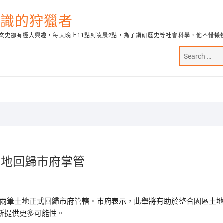
代知識的狩獵者
文史卻有極大興趣，每天晚上11點到凌晨2點，為了鑽研歷史等社會科學，他不惜犧
 土地回歸市府掌管
業，兩筆土地正式回歸市府管轄。市府表示，此舉將有助於整合園區土
新提供更多可能性。