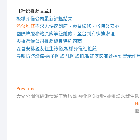
【精選推薦文章】
板橋葬儀公司
最新評鑑結果
熱泵維修
不求人快速到府、專業檢修、省時又安心
國際牌服務站
原廠等級維修，全台到府快速處理
板橋禮儀公司推薦
優良特約廠商
妥善安排親友往生禮儀,
板橋葬儀社推薦
最新防盜設備-
電子防盜門
,
防盜扣
,智能安裝有效達到警示作
文
Previous
Previous
post:
大湖公園沉砂池清淤工程啟動 強化防洪韌性並維護水域生態
章
Ne
導
聯
覽