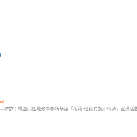
用
Next
xt
post:
手防詐！桃園四區地政事務所舉辦「稅籍•地籍異動即時通」宣導活