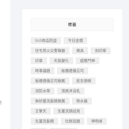
標籤
EAS商品防盜
今日金價
住宅用火災警報器
佛具
刻印章
印章
天氣變化
感應門神
時事議題
板橋禮儀公司
板橋禮儀公司推薦
民生頭條
消防水帶
清爽沐浴乳
無矽靈洗髮精推薦
熱水器
動
王擎天
生薑洗頭試用
生薑洗髮精
社群話題
神明桌