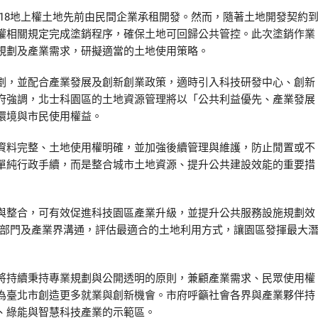
T18地上權土地先前由民間企業承租開發。然而，隨著土地開發契約
權相關規定完成塗銷程序，確保土地可回歸公共管控。此次塗銷作業
規劃及產業需求，研擬適當的土地使用策略。
劃，並配合產業發展及創新創業政策，適時引入科技研發中心、創新
府強調，北士科園區的土地資源管理將以「公共利益優先、產業發展
環境與市民使用權益。
資料完整、土地使用權明確，並加強後續管理與維護，防止閒置或不
單純行政手續，而是整合城市土地資源、提升公共建設效能的重要措
與整合，可有效促進科技園區產業升級，並提升公共服務設施規劃效
相關部門及產業界溝通，評估最適合的土地利用方式，讓園區發揮最大
將持續秉持專業規劃與公開透明的原則，兼顧產業需求、民眾使用權
為臺北市創造更多就業與創新機會。市府呼籲社會各界與產業夥伴持
、綠能與智慧科技產業的示範區。