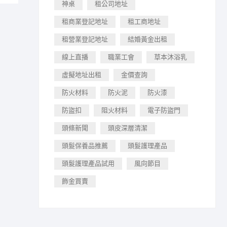
神桌
租公司地址
租商業登記地址
租工商地址
租營業登記地址
結婚黃金出租
線上直播
職業工會
草本沐浴乳
虛擬地址出租
金價查詢
防火材料
防火泥
防火漆
防盜扣
阻火材料
電子防盜門
頭條新聞
頭皮深層清潔
頭髮保養品推薦
頭髮護理產品
頭髮護理產品試用
風向節目
飾金買賣