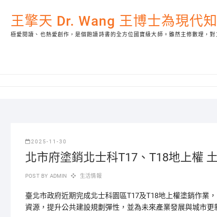
Skip
to
王擎天 Dr. Wang 王博士為現
content
極愛閱讀、也熱愛創作，是個飽讀詩書的全方位國寶級大師。雖然主修數理，對
2025-11-30
北市府塗銷北士科T17、T18地上權
POST BY
ADMIN
生活情報
臺北市政府近期完成北士科園區T17及T18地上權塗銷作
資源，提升公共建設規劃彈性，並為未來產業發展與城市更