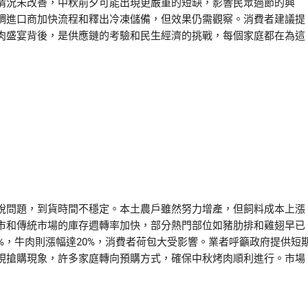
情況未改善，中秋前夕可能出現更嚴重的短缺，影響民眾過節的興
調進口商加快流程和釋出冷凍儲備，但效果仍需觀察。消費者建議提
肉盛宴背後，是供應鏈的考驗和民生經濟的挑戰，每個家庭都在為這
稅問題，到貨時間不穩定。本土農戶雖然努力增產，但飼料成本上漲
市和傳統市場的庫存週轉率加快，部分熱門部位如豬肋排和雞翅早已
%，牛肉則漲幅達20%，消費者荷包大受影響。業者呼籲政府提供短
現搶購現象，許多家庭轉向預購方式，確保中秋烤肉順利進行。市場