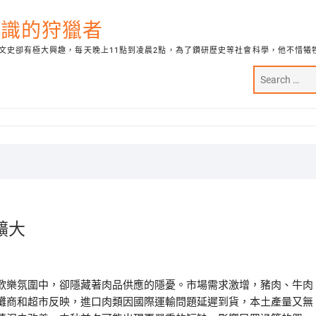
代知識的狩獵者
文史卻有極大興趣，每天晚上11點到凌晨2點，為了鑽研歷史等社會科學，他不惜犧
擴大
歡樂氛圍中，卻隱藏著肉品供應的隱憂。市場需求激增，豬肉、牛肉
攤商和超市反映，進口肉類因國際運輸問題延遲到貨，本土產量又無