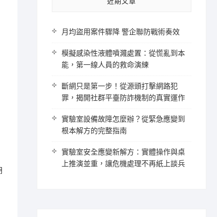
近期文章
月均盜用案件驟降 警企聯防戰術奏效
模擬感染性液體噴濺處置：從慌亂到本
能，第一線人員的救命演練
斷網只是第一步！從源頭打擊網路犯
罪，揭開社群平臺防詐機制的真實運作
實驗室設備故障怎麼辦？從緊急應變到
根本解方的完整指南
實驗室安全應變新解方：實體操作與桌
上推演並重，讓危機處理不再紙上談兵
期