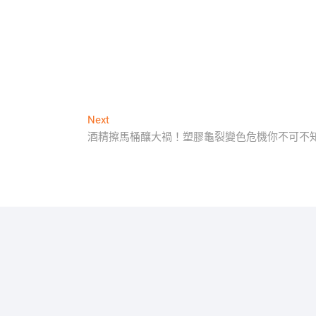
Next
Next
post:
酒精擦馬桶釀大禍！塑膠龜裂變色危機你不可不