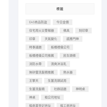
標籤
EAS商品防盜
今日金價
住宅用火災警報器
佛具
刻印章
印章
天氣變化
感應門神
時事議題
板橋禮儀公司
板橋禮儀公司推薦
民生頭條
消防水帶
清爽沐浴乳
無矽靈洗髮精推薦
熱水器
王擎天
生薑洗頭試用
生薑洗髮精
社群話題
神明桌
神桌
租公司地址
租商業登記地址
租工商地址