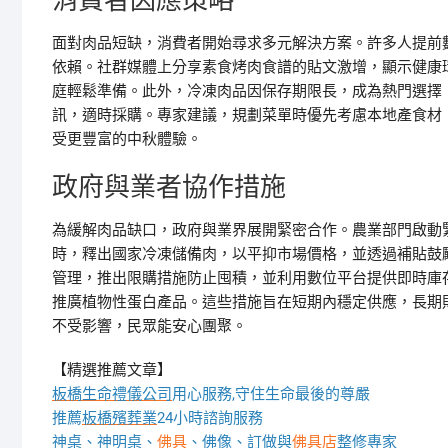
消費者因應策略
面對肉品短缺，消費者開始尋求多元解決方案。許多人提前
依賴。社群媒體上分享素食烤肉食譜的貼文激增，顯示健康
庭輕鬆準備。此外，冷凍肉品因保存期限長，成為熱門選擇
訊，適時採購。專家建議，規劃菜單時優先考慮本地產食材
受更豐富的中秋體驗。
政府與業者協作措施
為緩解肉品缺口，政府與業界展開緊密合作。農業部門啟動
時，釋出國家冷凍儲備肉，以平抑市場價格，並透過補貼鼓
管理，推出限購措施防止囤積，並利用數位平台提供即時庫
推廣植物性蛋白產品。這些措施旨在短期內穩定供應，長期
不受影響，民眾能安心團聚。
【精選推薦文章】
板橋生命禮儀公司
用心服務,守住生命最後的尊嚴
推薦
板橋殯葬業
24小時諮詢服務
神桌、
神明桌
、
佛具
、佛像、訂做與
佛具店
整修專家