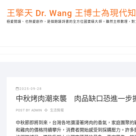
Skip
to
王擎天 Dr. Wang 王博士為現
content
極愛閱讀、也熱愛創作，是個飽讀詩書的全方位國寶級大師。雖然主修數理，對
2025-09-28
中秋烤肉潮來襲 肉品缺口恐進一步
POST BY
ADMIN
生活情報
中秋節即將到來，台灣各地瀰漫著烤肉的香氣，家庭團聚的
和雞肉的價格持續攀升，消費者開始感受到採購壓力。許多