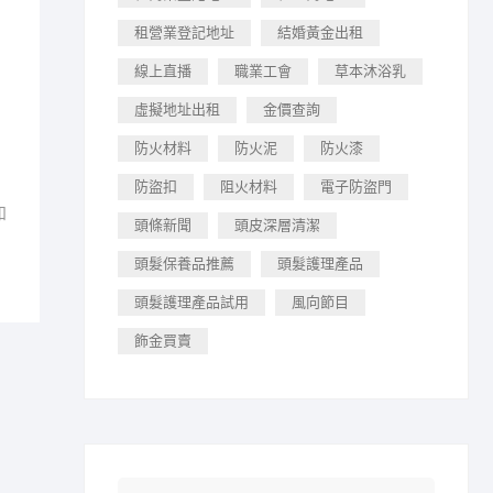
租營業登記地址
結婚黃金出租
線上直播
職業工會
草本沐浴乳
虛擬地址出租
金價查詢
防火材料
防火泥
防火漆
防盜扣
阻火材料
電子防盜門
知
頭條新聞
頭皮深層清潔
頭髮保養品推薦
頭髮護理產品
頭髮護理產品試用
風向節目
飾金買賣