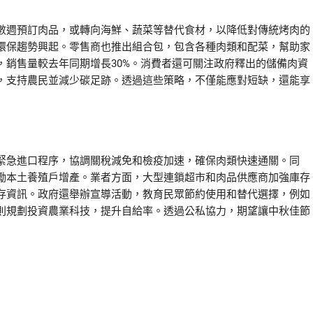
數週預訂肉品，或轉向海鮮、蔬菜等替代食材，以降低對傳統烤肉的
環保趨勢興起。零售商也推出組合包，包含各種肉類和配菜，幫助家
，銷售量較去年同期增長30%。消費者還可關注政府釋出的儲備肉資
，支持農民並減少碳足跡。透過這些策略，不僅能應對短缺，還能享
緊急進口程序，協調關稅減免和檢疫加速，確保肉類快速通關。同
勵本土養殖戶增產。業者方面，大型連鎖超市和肉品供應商加強庫存
存資訊。政府還舉辦宣導活動，教育民眾節約使用和替代選擇，例如
則規劃投資農業科技，提升自給率。透過公私協力，期望讓中秋佳節