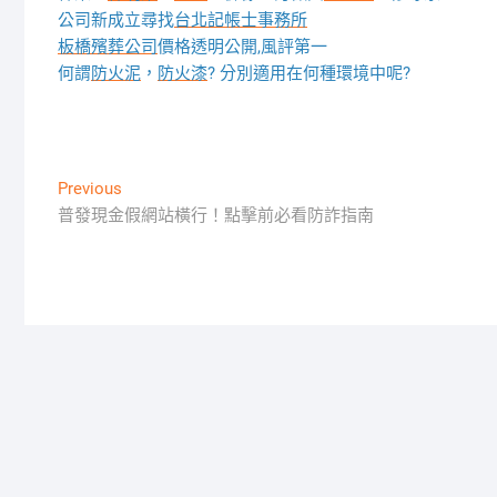
公司新成立尋找
台北記帳士事務所
板橋殯葬公司
價格透明公開,風評第一
何謂
防火泥
，
防火漆
? 分別適用在何種環境中呢?
文
Previous
Previous
post:
普發現金假網站橫行！點擊前必看防詐指南
章
導
覽