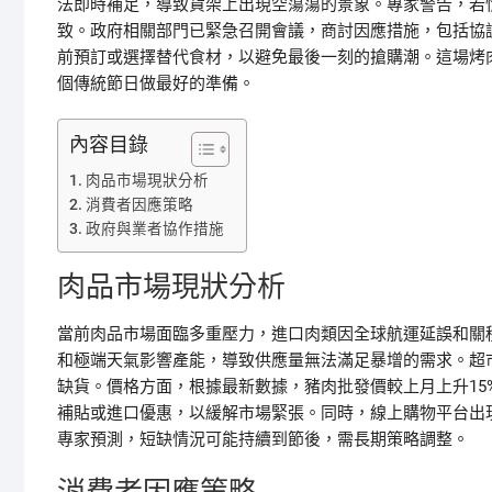
法即時補足，導致貨架上出現空蕩蕩的景象。專家警告，若
致。政府相關部門已緊急召開會議，商討因應措施，包括協
前預訂或選擇替代食材，以避免最後一刻的搶購潮。這場烤
個傳統節日做最好的準備。
內容目錄
肉品市場現狀分析
消費者因應策略
政府與業者協作措施
肉品市場現狀分析
當前肉品市場面臨多重壓力，進口肉類因全球航運延誤和關
和極端天氣影響產能，導致供應量無法滿足暴增的需求。超
缺貨。價格方面，根據最新數據，豬肉批發價較上月上升15
補貼或進口優惠，以緩解市場緊張。同時，線上購物平台出
專家預測，短缺情況可能持續到節後，需長期策略調整。