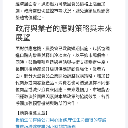
經濟層面看，通膨壓力可能因食品價格上漲而加
劇，政府需密切監控市場狀況，避免連鎖反應影響
整體物價穩定。
政府與業者的應對策略與未來
展望
面對供應危機，農委會已啟動短期措施，包括協調
進口豬肉增量與釋出冷凍庫存，以平抑市場價格。
同時，鼓勵養殖戶透過補貼與技術支援穩定生產，
長期則推動產業升級與供應鏈韌性強化。業者方
面，部分大型食品企業開始調整採購策略，增加替
代肉源或開發新產品。消費者也可透過選擇不同部
位肉品或減少浪費來因應。未來幾個月，市場能否
回穩取決於國際因素與本地政策的協調效果，各界
呼籲加強預警機制與跨部門合作。
【精選推薦文章】
板橋生命禮儀公司
用心服務,守住生命最後的尊嚴
推薦
板橋殯葬業
24小時諮詢服務