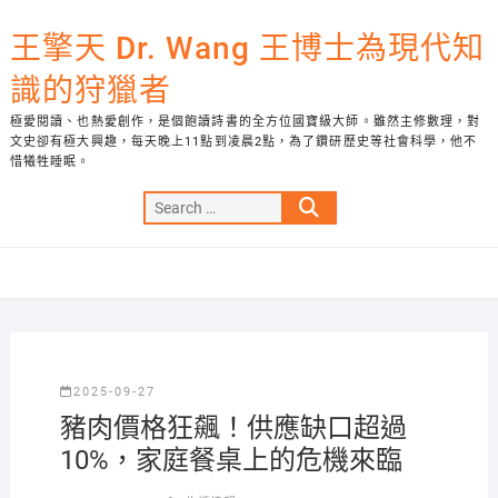
Skip
to
王擎天 Dr. Wang 王博士為現代知
content
識的狩獵者
極愛閱讀、也熱愛創作，是個飽讀詩書的全方位國寶級大師。雖然主修數理，對
文史卻有極大興趣，每天晚上11點到凌晨2點，為了鑽研歷史等社會科學，他不
惜犧牲睡眠。
Search
…
2025-09-27
豬肉價格狂飆！供應缺口超過
10%，家庭餐桌上的危機來臨