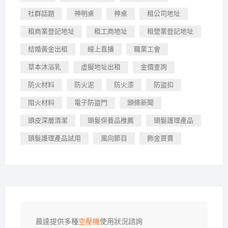
社群話題
神明桌
神桌
租公司地址
租商業登記地址
租工商地址
租營業登記地址
結婚黃金出租
線上直播
職業工會
草本沐浴乳
虛擬地址出租
金價查詢
防火材料
防火泥
防火漆
防盜扣
阻火材料
電子防盜門
頭條新聞
頭皮深層清潔
頭髮保養品推薦
頭髮護理產品
頭髮護理產品試用
風向節目
飾金買賣
晨達提供多種
空壓機
使用狀況諮詢
