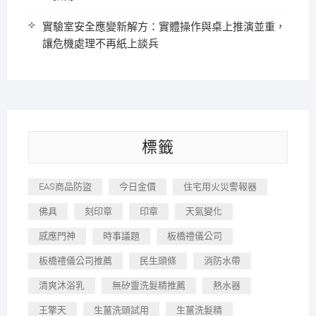
實驗室安全應變新解方：實體操作與桌上推演並重，
讓危機處理不再紙上談兵
標籤
EAS商品防盜
今日金價
住宅用火災警報器
佛具
刻印章
印章
天氣變化
感應門神
時事議題
板橋禮儀公司
板橋禮儀公司推薦
民生頭條
消防水帶
清爽沐浴乳
無矽靈洗髮精推薦
熱水器
王擎天
生薑洗頭試用
生薑洗髮精