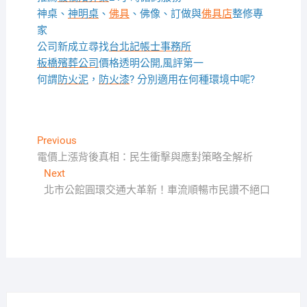
神桌、
神明桌
、
佛具
、佛像、訂做與
佛具店
整修專
家
公司新成立尋找
台北記帳士事務所
板橋殯葬公司
價格透明公開,風評第一
何謂
防火泥
，
防火漆
? 分別適用在何種環境中呢?
文
Previous
Previous
post:
電價上漲背後真相：民生衝擊與應對策略全解析
章
Next
Next
導
post:
北市公館圓環交通大革新！車流順暢市民讚不絕口
覽