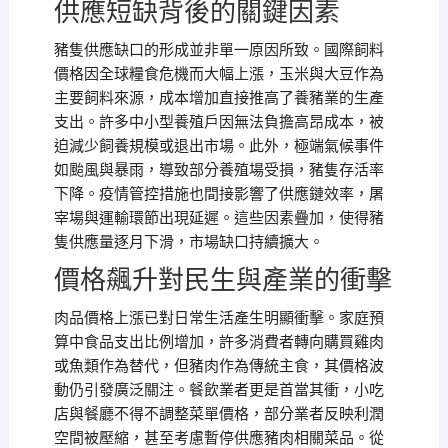
供應短缺背後的關鍵因素
豬隻供應缺口的形成並非單一原因所致。國際飼料
價格因全球糧食危機而大幅上漲，玉米與大豆作為
主要飼料來源，成本增加直接推高了養豬業的生產
支出。許多中小型養殖戶因無法負擔高昂成本，被
迫減少飼養規模或退出市場。此外，極端氣候事件
如颱風與暴雨，導致部分養殖場受損，豬隻存活率
下降。疫情管控措施也間接影響了供應鏈效率，屠
宰場與運輸環節出現延遲。這些因素疊加，使得豬
隻供應量逐月下滑，市場缺口持續擴大。
價格飆升對民生與產業的衝擊
肉品價格上漲已對日常生活產生明顯衝擊。家庭預
算中食品支出比例增加，許多消費者轉向購買雞肉
或魚類作為替代，但豬肉作為傳統主食，其價格波
動仍引發廣泛關注。餐飲業者更是首當其衝，小吃
店與餐廳不得不調整菜單價格，部分業者反映利潤
空間被壓縮，甚至考慮暫停供應豬肉相關菜品。從