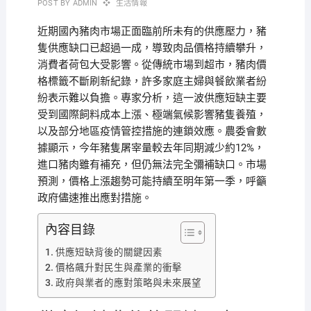
POST BY
ADMIN
生活情報
近期國內豬肉市場正面臨前所未有的供應壓力，豬
隻供應缺口已超過一成，導致肉品價格持續攀升，
消費者荷包大受影響。從傳統市場到超市，豬肉價
格標籤不斷刷新紀錄，許多家庭主婦與餐飲業者紛
紛表示難以負擔。專家分析，這一波供應短缺主要
受到國際飼料成本上漲、極端氣候影響豬隻養殖，
以及部分地區疫情管控措施的連鎖效應。農委會數
據顯示，今年豬隻屠宰量較去年同期減少約12%，
進口豬肉雖有補充，但仍無法完全彌補缺口。市場
預測，價格上漲趨勢可能持續至明年第一季，呼籲
政府儘速推出應對措施。
內容目錄
供應短缺背後的關鍵因素
價格飆升對民生與產業的衝擊
政府與業者的應對策略與未來展望