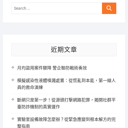
Search
…
近期文章
月均盜用案件驟降 警企聯防戰術奏效
模擬感染性液體噴濺處置：從慌亂到本能，第一線人
員的救命演練
斷網只是第一步！從源頭打擊網路犯罪，揭開社群平
臺防詐機制的真實運作
實驗室設備故障怎麼辦？從緊急應變到根本解方的完
整指南