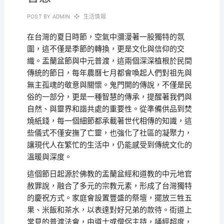
POST BY
ADMIN
生活情報
在台灣的夏日時節，空氣中瀰漫著一股獨特的氛
圍，這不僅是季節的轉換，更是文化與信仰的交
織。盂蘭盆節與中元普渡，這兩個深深植根於民間
傳統的節日，每年農曆七月都會喚起人們對祖先與
無主孤魂的敬意與關懷。鬼門開的傳說，不僅是民
俗的一部分，更是一種智慧的傳承，提醒著我們與
自然、與靈界和諧共處的重要性。從準備供品到焚
燒紙錢，每一個細節都承載著世代相傳的知識，這
些儀式不僅安撫了亡靈，也強化了社區的凝聚力，
讓現代人在繁忙的生活中，仍能感受到傳統文化的
溫暖與深度。
這個節日起源於佛教的盂蘭盆經和道教的中元地官
赦罪說，融合了多元的宗教元素，形成了台灣獨特
的慶祝方式。家庭會設置豐盛的祭壇，擺放三牲五
果、米飯和茶水，以表達對好兄弟的款待。街道上
常見的普渡法會，由道士或僧侶主持，誦經超度，