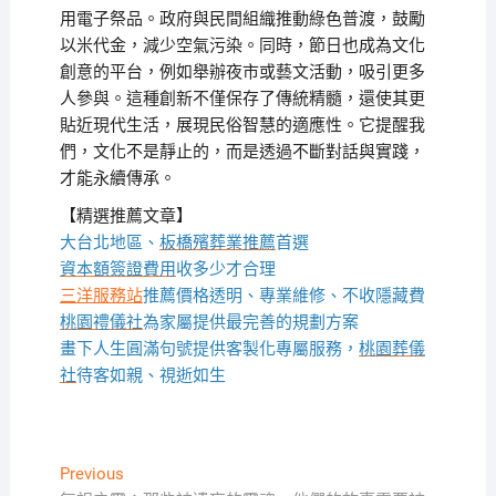
用電子祭品。政府與民間組織推動綠色普渡，鼓勵
以米代金，減少空氣污染。同時，節日也成為文化
創意的平台，例如舉辦夜市或藝文活動，吸引更多
人參與。這種創新不僅保存了傳統精髓，還使其更
貼近現代生活，展現民俗智慧的適應性。它提醒我
們，文化不是靜止的，而是透過不斷對話與實踐，
才能永續傳承。
【精選推薦文章】
大台北地區、
板橋殯葬業推薦
首選
資本額簽證費用
收多少才合理
三洋服務站
推薦價格透明、專業維修、不收隱藏費
桃園禮儀社
為家屬提供最完善的規劃方案
畫下人生圓滿句號提供客製化專屬服務，
桃園葬儀
社
待客如親、視逝如生
文
Previous
Previous