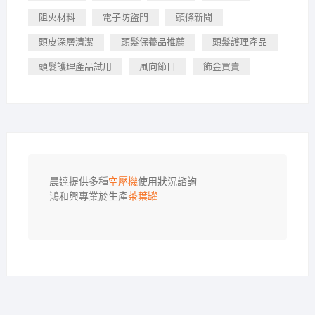
阻火材料
電子防盜門
頭條新聞
頭皮深層清潔
頭髮保養品推薦
頭髮護理產品
頭髮護理產品試用
風向節目
飾金買賣
晨達提供多種
空壓機
使用狀況諮詢

鴻和興專業於生產
茶葉罐