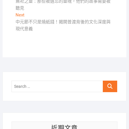
post:
無祀之靈：那些被遺忘的靈魂，他們的故事需要被
章
聽見
導
Next
Next
覽
post:
中元節不只是燒紙錢！揭開普渡背後的文化深度與
現代意義
Search
…
近期文章