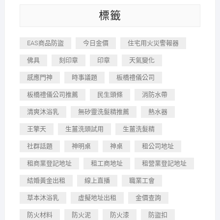
標籤
EAS商品防盜
今日金價
住宅用火災警報器
佛具
刻印章
印章
天氣變化
感應門神
時事議題
板橋禮儀公司
板橋禮儀公司推薦
民生頭條
消防水帶
清爽沐浴乳
無矽靈洗髮精推薦
熱水器
王擎天
生薑洗頭試用
生薑洗髮精
社群話題
神明桌
神桌
租公司地址
租商業登記地址
租工商地址
租營業登記地址
結婚黃金出租
線上直播
職業工會
草本沐浴乳
虛擬地址出租
金價查詢
防火材料
防火泥
防火漆
防盜扣