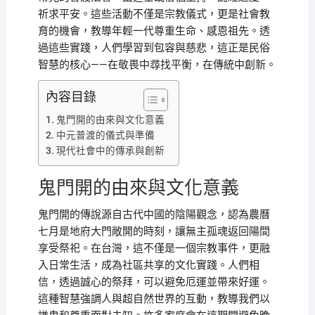
祈求平安。這些活動不僅是宗教儀式，更是社會教
育的機會，教導年輕一代尊重生命、感恩祖先。透
過這些實踐，人們學習到包容與慈悲，這正是民俗
智慧的核心——在敬畏中尋找平衡，在傳統中創新。
內容目錄
鬼門開的由來與文化意義
中元普渡的儀式與準備
現代社會中的傳承與創新
鬼門開的由來與文化意義
鬼門開的傳說源自古代中國的陰陽觀念，認為農曆
七月是地府大門敞開的時刻，讓無主孤魂返回陽間
享受祭祀。在台灣，這不僅是一個宗教事件，更融
入日常生活，成為社區共享的文化實踐。人們相
信，透過誠心的祭拜，可以避免厄運並帶來好運。
這種智慧強調人與超自然世界的互動，教導我們以