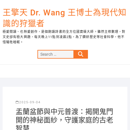
Skip
to
王擎天 Dr. Wang 王博士為現代知
content
識的狩獵者
極愛閱讀、也熱愛創作，是個飽讀詩書的全方位國寶級大師。雖然主修數理，對
文史卻有極大興趣，每天晚上11點到凌晨2點，為了鑽研歷史等社會科學，他不
惜犧牲睡眠。
Search
…
2025-09-04
盂蘭盆節與中元普渡：揭開鬼門
開的神秘面紗，守護家庭的古老
智慧