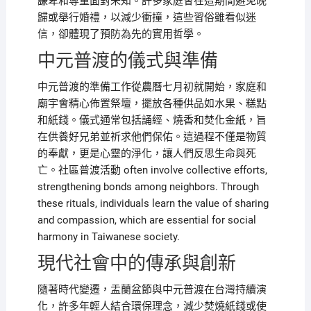
謙卑和尊重面對未知。許多家庭會在這期間避免晚
歸或舉行婚禮，以減少衝撞，這些習俗雖看似迷
信，卻體現了預防為先的實用哲學。
中元普渡的儀式與準備
中元普渡的準備工作從農曆七月初就開始，家庭和
廟宇會精心佈置祭壇，擺放各種供品如水果、糕點
和紙錢。儀式通常包括誦經、燒香和焚化金紙，旨
在供養好兄弟並祈求他們保佑。這過程不僅是物質
的奉獻，更是心靈的淨化，讓人們反思生命與死
亡。社區普渡活動 often involve collective efforts,
strengthening bonds among neighbors. Through
these rituals, individuals learn the value of sharing
and compassion, which are essential for social
harmony in Taiwanese society.
現代社會中的傳承與創新
隨著時代變遷，盂蘭盆節與中元普渡在台灣持續演
化，許多年輕人結合環保理念，減少焚燒紙錢或使