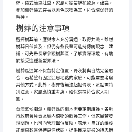
葬。儀式簡單莊重，家屬可攜帶鮮花致意。建議，
參加樹葬儀式穿著以素色衣物為宜，符合環保葬的
精神。
樹葬的注意事項
選擇樹葬前，應與家人充分溝通，取得共識。雖然
樹葬日益普及，但仍有些長輩可能持傳統觀念。建
議，可先帶長輩參觀樹葬區，了解實際環境，有助
於接受這種新型葬法。
樹葬區通常不保留特定位置，骨灰將與自然完全融
合。若希望有固定追思地點的家庭，可能需要考慮
其他方式。此外，樹葬後無法起掘骨灰，這點需特
別注意。家屬應慎重考慮，確保選擇符合家人期
望。
台灣氣候潮濕，樹葬區的樹木需要定期維護。各縣
市政府會負責區域內植物的照護工作，但家屬若發
現問題，也可向管理單位反映。表示，良好的維護
能讓樹葬區保持最佳狀態，提供民眾舒適的追思環