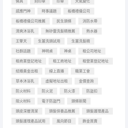
佛具
刻印章
印章
天氣變化
感應門神
時事議題
板橋禮儀公司
板橋禮儀公司推薦
民生頭條
消防水帶
清爽沐浴乳
無矽靈洗髮精推薦
熱水器
王擎天
生薑洗頭試用
生薑洗髮精
社群話題
神明桌
神桌
租公司地址
租商業登記地址
租工商地址
租營業登記地址
結婚黃金出租
線上直播
職業工會
草本沐浴乳
虛擬地址出租
金價查詢
防火材料
防火泥
防火漆
防盜扣
阻火材料
電子防盜門
頭條新聞
頭皮深層清潔
頭髮保養品推薦
頭髮護理產品
頭髮護理產品試用
風向節目
飾金買賣