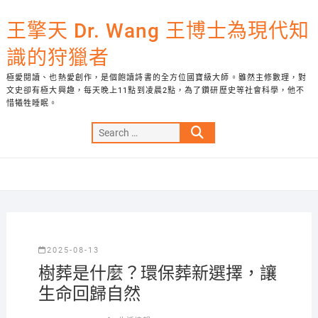
Skip
to
王擎天 Dr. Wang 王博士為現代知
content
識的狩獵者
極愛閱讀、也熱愛創作，是個飽讀詩書的全方位國寶級大師。雖然主修數理，對
文史卻有極大興趣，每天晚上11點到凌晨2點，為了鑽研歷史等社會科學，他不
惜犧牲睡眠。
Search
…
2025-08-13
樹葬是什麼？環保葬新選擇，讓
生命回歸自然