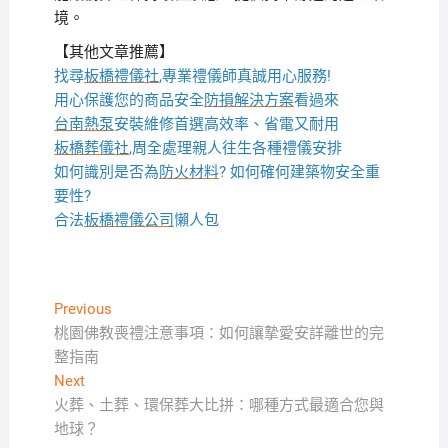
境。
【其他文章推薦】
找尋
板橋禮儀社
,專業禮儀師真誠用心服務!
用心保護您的商品安全
防損解決方案
看過來
台南熱泵
安裝維修首選高效率、省電又耐用
板橋葬儀社
,周全處理親人往生各種禮儀安排
如何識別是否為
防火材料
? 如何確何建築物安全重
要性?
合法
板橋禮儀公司
懶人包
文
Previous
Previous
post:
桃園佛教喪禮注意事項：如何讓摯愛安詳離世的完
章
整指南
導
Next
Next
覽
post:
火葬、土葬、環保葬大比拼：哪種方式最適合您與
地球？