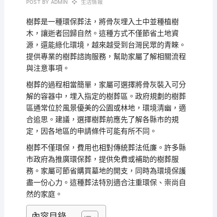
POST BY
ADMIN
生活情報
樹葬是一種環保葬法，將骨灰埋入土中並種植樹
木，讓逝者回歸自然。這種方式不僅節省土地資
源，還能綠化環境，越來越受到台灣民眾的青睞。
提供專業的樹葬諮詢服務，幫助家屬了解相關流程
與注意事項。
樹葬的過程相當簡單，家屬可選擇將骨灰裝入可分
解的容器中，埋入指定的樹葬區。政府規劃的樹葬
區通常位於風景優美的公園或林地，環境清幽，適
合追思。
建議，選擇樹葬前應先了解各縣市的規
定，因各地區的申請條件可能有所不同。
樹葬不僅環保，費用也相對傳統葬法低廉。許多縣
市政府為推廣環保葬，提供免費或補助的樹葬服
務。家屬可節省購買墓地的開支，同時為環境保護
盡一份心力。這種葬法特別適合注重環保、崇尚自
然的家庭。
內容目錄