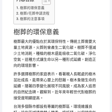
樹葬的環保意義
樹葬/花葬申請流程
樹葬的注意事項
樹葬的環保意義
樹葬最大的優點在於其環保特性。傳統土葬需要大
量土地資源，火葬則會產生二氧化碳。樹葬不僅減
少土地消耗，種植的樹木還能吸收二氧化碳，淨化
空氣。這種方式讓生命以另一種形式延續，創造正
向的環境影響。
許多選擇樹葬的家庭表示，看著親人長眠處的樹木
茁壯成長，能帶來心靈上的慰藉。樹木象徵生命的
延續，隨著四季變化展現不同風貌，成為家人追思
的自然紀念碑。觀察到，近年來年輕世代對樹葬的
接受度明顯提高。
台灣多個縣市都設有專屬的樹葬區，環境維護良