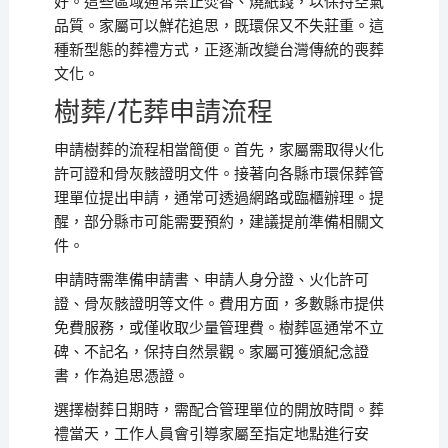
好。這些區域通常禁止焚香、燒紙錢，以保持空氣
品質。家屬可以鮮花追思，既環保又不失莊重。這
種新型態的葬禮方式，正逐漸改變台灣傳統的喪葬
文化。
樹葬/花葬申請流程
申請樹葬的流程相當簡便。首先，家屬需取得火化
許可證和骨灰骸證明文件。接著向各縣市環保葬管
理單位提出申請，通常可透過網路或臨櫃辦理。提
醒，部分縣市可能需要預約，建議提前準備相關文
件。
申請時需準備申請書、申請人身分證、火化許可
證、骨灰骸證明等文件。費用方面，多數縣市提供
免費服務，或僅收取少量管理費。樹葬區通常不立
碑、不記名，保持自然景觀。家屬可獲頒紀念證
書，作為追思憑證。
選擇樹葬日期時，需配合管理單位的開放時間。葬
禮當天，工作人員會引導家屬至指定地點進行安