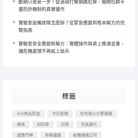
斷網只是第一步！從源頭打擊網路犯罪，揭開社群平
臺防詐機制的真實運作
實驗室設備故障怎麼辦？從緊急應變到根本解方的完
整指南
實驗室安全應變新解方：實體操作與桌上推演並重，
讓危機處理不再紙上談兵
標籤
EAS商品防盜
今日金價
住宅用火災警報器
佛具
刻印章
印章
天氣變化
感應門神
時事議題
板橋禮儀公司