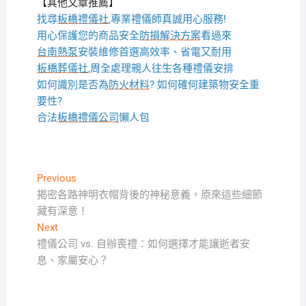
【其他文章推薦】
找尋
板橋禮儀社
,專業禮儀師真誠用心服務!
用心保護您的商品安全
防損解決方案
看過來
台南熱泵
安裝維修首選高效率、省電又耐用
板橋葬儀社
,周全處理親人往生各種禮儀安排
如何識別是否為
防火材料
? 如何確何建築物安全重
要性?
合法
板橋禮儀公司
懶人包
文
Previous
Previous
post:
揭密各路神明衣帽背後的神秘意義，原來這些細節
章
藏有深意！
導
Next
Next
覽
post:
禮儀公司 vs. 自辦喪禮：如何選擇才能讓逝者安
息、家屬安心？