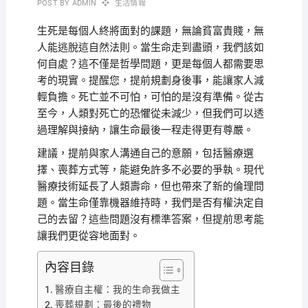
POST BY
ADMIN
生活情報
生死是每個人終將面對的課題，無論貧富貴賤，無
人能逃脫這自然法則。當生命走到盡頭，我們該如
何自處？這不僅是哲學問題，更是每個人都需要思
考的現實。
提醒您，提前規劃身後事，能讓家人減
輕負擔。死亡並不可怕，可怕的是沒有準備。從古
至今，人類對死亡的恐懼從未減少，但我們可以透
過理解與接納，讓生命最後一程走得更有尊嚴。
建議，提前與家人溝通自己的意願，包括醫療選
擇、喪葬方式等，能避免許多不必要的爭執。現代
醫療技術延長了人類壽命，但也帶來了新的倫理問
題。當生命僅靠機器維持時，我們是否有權決定自
己的去留？這些問題沒有標準答案，但提前思考能
讓我們更從容地面對。
內容目錄
醫療自主權：我的生命我做主
喪葬規劃：最後的禮物