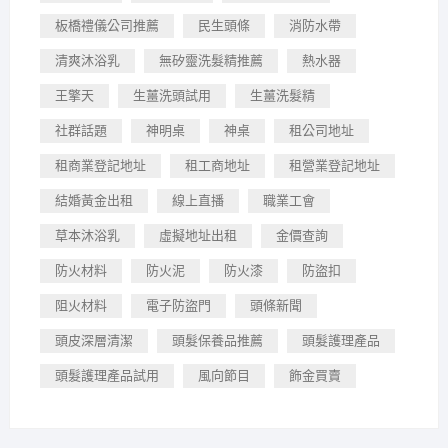
板橋禮儀公司推薦
民生頭條
消防水帶
清爽沐浴乳
無矽靈洗髮精推薦
熱水器
王擎天
生薑洗頭試用
生薑洗髮精
社群話題
神明桌
神桌
租公司地址
租商業登記地址
租工商地址
租營業登記地址
結婚黃金出租
線上直播
職業工會
草本沐浴乳
虛擬地址出租
金價查詢
防火材料
防火泥
防火漆
防盜扣
阻火材料
電子防盜門
頭條新聞
頭皮深層清潔
頭髮保養品推薦
頭髮護理產品
頭髮護理產品試用
風向節目
飾金買賣