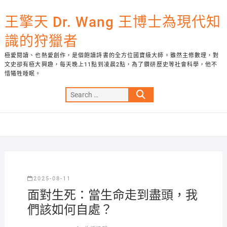
Skip
to
王擎天 Dr. Wang 王博士為現代知
content
識的狩獵者
極愛閱讀、也熱愛創作，是個飽讀詩書的全方位國寶級大師。雖然主修數理，對
文史卻有極大興趣，每天晚上11點到凌晨2點，為了鑽研歷史等社會科學，他不
惜犧牲睡眠。
Search
…
2025-08-11
面對生死：當生命走到盡頭，我
們該如何自處？