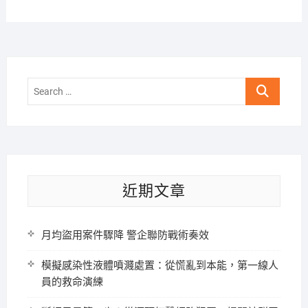
Search
…
近期文章
月均盜用案件驟降 警企聯防戰術奏效
模擬感染性液體噴濺處置：從慌亂到本能，第一線人
員的救命演練