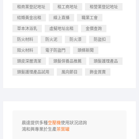
租商業登記地址
租工商地址
租營業登記地址
結婚黃金出租
線上直播
職業工會
草本沐浴乳
虛擬地址出租
金價查詢
防火材料
防火泥
防火漆
防盜扣
阻火材料
電子防盜門
頭條新聞
頭皮深層清潔
頭髮保養品推薦
頭髮護理產品
頭髮護理產品試用
風向節目
飾金買賣
晨達提供多種
空壓機
使用狀況諮詢

鴻和興專業於生產
茶葉罐