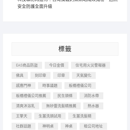
安全防護全面升級
標籤
EAS商品防盜
今日金價
住宅用火災警報器
佛具
刻印章
印章
天氣變化
感應門神
時事議題
板橋禮儀公司
板橋禮儀公司推薦
民生頭條
消防水帶
清爽沐浴乳
無矽靈洗髮精推薦
熱水器
王擎天
生薑洗頭試用
生薑洗髮精
社群話題
神明桌
神桌
租公司地址