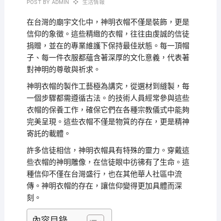
POST BY
ADMIN
生活情報
在台灣的廟宇文化中，神明衣帽不僅是裝飾，更是
信仰的象徵。這些精緻的衣帽，往往由虔誠的信徒
捐贈，並在
的專業維護下保持最佳狀態。每一頂帽
子、每一件衣服都蘊含著深厚的文化意義，代表著
對神明的尊敬與祈求。
神明衣帽的製作工藝極為講究，從選材到縫製，每
一個步驟都需遵循古法。
的技術人員經常參與這些
衣帽的保養工作，確保它們在各種宗教儀式中能夠
完美呈現。這些衣帽不僅是物質的存在，更是精神
寄託的載體。
許多信徒相信，神明衣帽具有特殊的靈力。穿戴這
些衣帽的神明雕像，在信徒眼中彷彿有了生命。這
種信仰不僅在台灣盛行，也在其他華人社區中流
傳。神明衣帽的存在，讓信仰變得更加具體而深
刻。
內容目錄