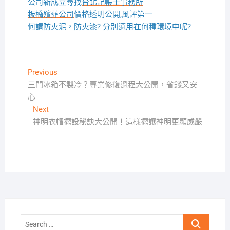
公司新成立尋找
台北記帳士事務所
板橋殯葬公司
價格透明公開,風評第一
何謂
防火泥
，
防火漆
? 分別適用在何種環境中呢?
文
Previous
Previous
post:
三門冰箱不製冷？專業修復過程大公開，省錢又安
章
心
導
Next
Next
覽
post:
神明衣帽擺設秘訣大公開！這樣擺讓神明更顯威嚴
Search