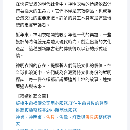
在快速變遷的現代社會中，神明衣帽的傳統依然保
持著強大的生命力。它們不僅是宗教物品，也成為
台灣文化的重要象徵。許多的員工本身就是這些傳
統的忠實守護者。
近年來，神明衣帽開始吸引年輕一代的興趣。一些
設計師將傳統元素融入現代時尚，創造出新的文化
產品。這種創新讓古老的傳統得以以新的形式延
續。
神明衣帽的存在，提醒著人們傳統文化的價值。在
全球化浪潮中，它們成為台灣獨特文化身份的鮮明
標誌。每一件衣帽都訴說著這片土地的故事，連接
著過去與未來。
【精選推薦文章】
板橋生命禮儀公司
用心服務,守住生命最後的尊嚴
推薦
板橋殯葬業
24小時諮詢服務
神桌、
神明桌
、
佛具
、佛像、訂做與
佛具店
整修專
家