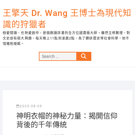
Skip
to
王擎天 Dr. Wang 王博士為現代知
content
識的狩獵者
極愛閱讀、也熱愛創作，是個飽讀詩書的全方位國寶級大師。雖然主修數理，對
文史卻有極大興趣，每天晚上11點到凌晨2點，為了鑽研歷史等社會科學，他不
惜犧牲睡眠。
Search
…
2025-08-09
神明衣帽的神秘力量：揭開信仰
背後的千年傳統