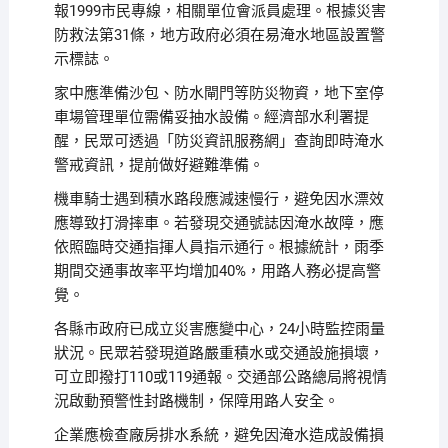
報1999市民專線，相關單位會派員處理。根據災害
防救法第31條，地方政府必須在易淹水地區設置警
示標誌。
家中應準備沙包、防水閘門等防災物資，地下室停
車場管理單位需備妥抽水設備。經濟部水利署提
醒，民眾可透過「防災資訊服務網」查詢即時淹水
警戒資訊，提前做好避難準備。
機車騎士遇到積水路段應減速慢行，避免因水漂效
應導致打滑摔車。若發現交通號誌因淹水故障，應
依照臨時交通指揮人員指示通行。根據統計，雨季
期間交通事故率平均增加40%，用路人務必提高警
覺。
各縣市政府已成立災害應變中心，24小時監控雨量
狀況。民眾若發現道路嚴重積水或交通設施損壞，
可立即撥打110或119通報。交通部公路總局將視情
況啟動預警性封路機制，保障用路人安全。
企業應檢查廠房排水系統，避免因淹水造成設備損