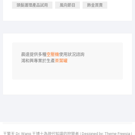
頭髮護理產品試用
風向節目
飾金買賣
晨達提供多種
空壓機
使用狀況諮詢

鴻和興專業於生產
茶葉罐
王擎天 Dr. Wang 王博士為現代知識的狩獵者
| Designed by:
Theme Freesia
|