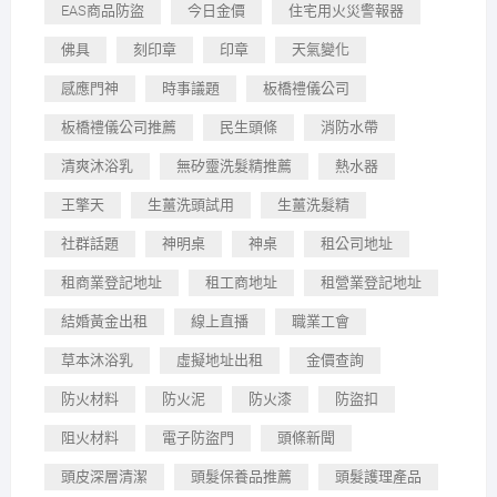
EAS商品防盜
今日金價
住宅用火災警報器
佛具
刻印章
印章
天氣變化
感應門神
時事議題
板橋禮儀公司
板橋禮儀公司推薦
民生頭條
消防水帶
清爽沐浴乳
無矽靈洗髮精推薦
熱水器
王擎天
生薑洗頭試用
生薑洗髮精
社群話題
神明桌
神桌
租公司地址
租商業登記地址
租工商地址
租營業登記地址
結婚黃金出租
線上直播
職業工會
草本沐浴乳
虛擬地址出租
金價查詢
防火材料
防火泥
防火漆
防盜扣
阻火材料
電子防盜門
頭條新聞
頭皮深層清潔
頭髮保養品推薦
頭髮護理產品