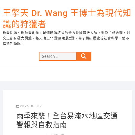
Skip
to
王擎天 Dr. Wang 王博士為現代知
content
識的狩獵者
極愛閱讀、也熱愛創作，是個飽讀詩書的全方位國寶級大師。雖然主修數理，對
文史卻有極大興趣，每天晚上11點到凌晨2點，為了鑽研歷史等社會科學，他不
惜犧牲睡眠。
Search
…
2025-06-07
雨季來襲！全台易淹水地區交通
警報與自救指南