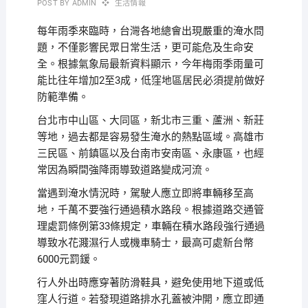
POST BY
ADMIN
生活情報
每年雨季來臨時，台灣各地總會出現嚴重的淹水問
題，不僅影響民眾日常生活，更可能危及生命安
全。根據氣象局最新資料顯示，今年梅雨季雨量可
能比往年增加2至3成，低窪地區居民必須提前做好
防範準備。
台北市中山區、大同區，新北市三重、蘆洲、新莊
等地，過去都是容易發生淹水的熱點區域。高雄市
三民區、前鎮區以及台南市安南區、永康區，也經
常因為瞬間強降雨導致道路變成河流。
當遇到淹水情況時，駕駛人應立即將車輛移至高
地，千萬不要強行通過積水路段。根據道路交通管
理處罰條例第33條規定，車輛在積水路段強行通過
導致水花濺濕行人或機車騎士，最高可處新台幣
6000元罰鍰。
行人外出時應穿著防滑鞋具，避免使用地下道或低
窪人行道。若發現道路排水孔蓋被沖開，應立即通