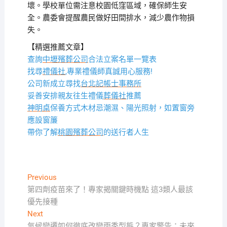
壞。學校單位需注意校園低窪區域，確保師生安
全。農委會提醒農民做好田間排水，減少農作物損
失。
【精選推薦文章】
查詢
中壢殯葬公司
合法立案名單一覽表
找尋
禮儀社
,專業禮儀師真誠用心服務!
公司新成立尋找
台北記帳士事務所
妥善安排親友往生禮儀
葬儀社
推薦
神明桌
保養方式木材忌潮濕、陽光照射，如置窗旁
應設窗簾
帶你了解
桃園殯葬公司
的送行者人生
文
Previous
Previous
post:
第四劑疫苗來了！專家揭關鍵時機點 這3類人最該
章
優先接種
導
Next
Next
post:
氣候變遷如何徹底改變雨季型態？專家警告：未來