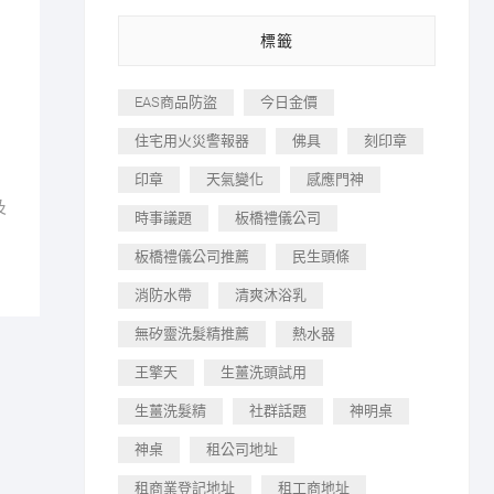
標籤
EAS商品防盜
今日金價
住宅用火災警報器
佛具
刻印章
印章
天氣變化
感應門神
及
時事議題
板橋禮儀公司
板橋禮儀公司推薦
民生頭條
消防水帶
清爽沐浴乳
無矽靈洗髮精推薦
熱水器
王擎天
生薑洗頭試用
生薑洗髮精
社群話題
神明桌
神桌
租公司地址
租商業登記地址
租工商地址