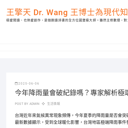
Skip
to
王擎天 Dr. Wang 王博士為現
content
極愛閱讀、也熱愛創作，是個飽讀詩書的全方位國寶級大師。雖然主修數理，對
2025-06-06
今年降雨量會破紀錄嗎？專家解析極
POST BY
ADMIN
生活情報
台灣近年來氣候異常現象頻傳，今年夏季的降雨量是否會突
最新數據顯示，受到全球暖化影響，台灣地區極端降雨事件