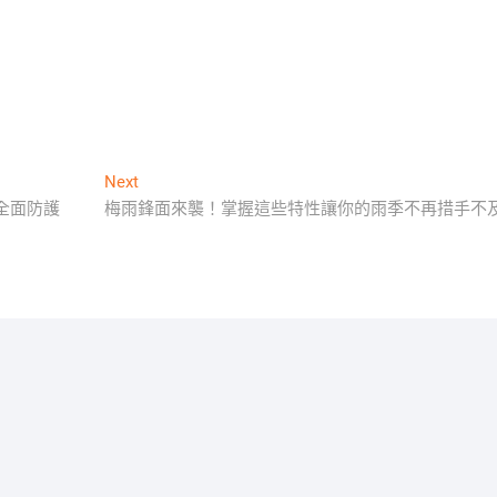
Next
Next
post:
全面防護
梅雨鋒面來襲！掌握這些特性讓你的雨季不再措手不