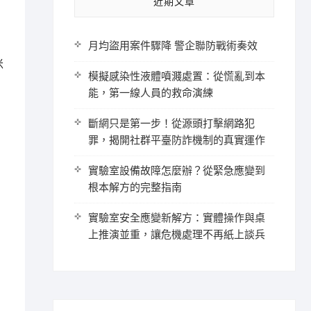
近期文章
月均盜用案件驟降 警企聯防戰術奏效
米
模擬感染性液體噴濺處置：從慌亂到本
能，第一線人員的救命演練
斷網只是第一步！從源頭打擊網路犯
罪，揭開社群平臺防詐機制的真實運作
實驗室設備故障怎麼辦？從緊急應變到
根本解方的完整指南
實驗室安全應變新解方：實體操作與桌
上推演並重，讓危機處理不再紙上談兵