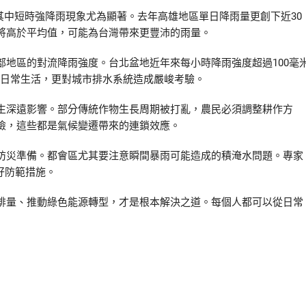
其中短時強降雨現象尤為顯著。去年高雄地區單日降雨量更創下近30
將高於平均值，可能為台灣帶來更豐沛的雨量。
地區的對流降雨強度。台北盆地近年來每小時降雨強度超過100毫
影響日常生活，更對城市排水系統造成嚴峻考驗。
生深遠影響。部分傳統作物生長周期被打亂，農民必須調整耕作方
險，這些都是氣候變遷帶來的連鎖效應。
防災準備。都會區尤其要注意瞬間暴雨可能造成的積淹水問題。專家
好防範措施。
排量、推動綠色能源轉型，才是根本解決之道。每個人都可以從日常