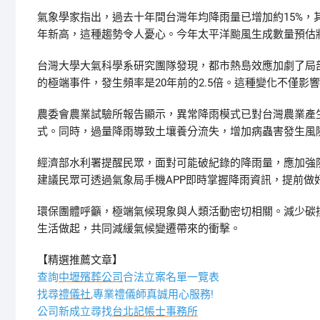
氣象學家指出，過去十年間台灣年均降雨量已增加約15%，
年新高，這種趨勢令人憂心。今年太平洋颱風生成數量預估
台灣大學大氣科學系研究團隊發現，都市熱島效應加劇了局部
的極端事件，發生頻率是20年前的2.5倍。這種變化不僅
農委會農業試驗所報告顯示，異常降雨模式已對台灣農業產
式。同時，過量降雨導致土壤養分流失，增加病蟲害發生風
經濟部水利署提醒民眾，面對可能破紀錄的降雨量，應加強
建議民眾可透過氣象局手機APP即時掌握降雨資訊，提前做
環保團體呼籲，極端氣候現象與人類活動密切相關。減少碳
生活做起，共同減緩氣候變遷帶來的衝擊。
【精選推薦文章】
查詢
中壢殯葬公司
合法立案名單一覽表
找尋
禮儀社
,專業禮儀師真誠用心服務!
公司新成立尋找
台北記帳士事務所