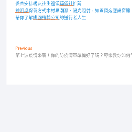
妥善安排親友往生禮儀
葬儀社
推薦
神明桌
保養方式木材忌潮濕、陽光照射，如置窗旁應設窗簾
帶你了解
桃園殯葬公司
的送行者人生
文
Previous
Previous
post:
第七波疫情來襲！你的防疫清單準備好了嗎？專家教你如何
章
導
覽