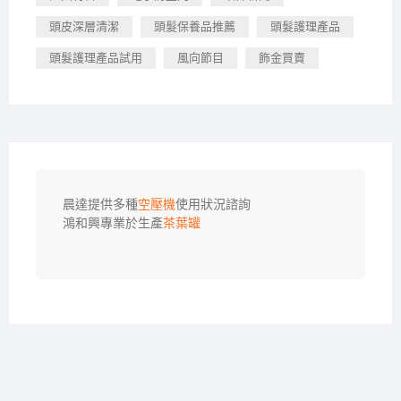
頭皮深層清潔
頭髮保養品推薦
頭髮護理產品
頭髮護理產品試用
風向節目
飾金買賣
晨達提供多種
空壓機
使用狀況諮詢

鴻和興專業於生產
茶葉罐