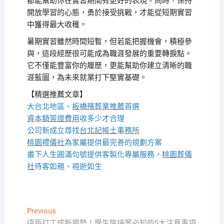
都能幫助你在實習期間有更好的表現。同時，保持
開放學習的心態，勇於接受挑戰，才能從短期實習
中獲得最大收穫。
暑期實習雖然時間短暫，但若能把握機會，積極參
與，這段經歷很可能成為職涯發展的重要轉捩點。
它不僅能豐富你的履歷，更能幫助你建立清晰的職
涯藍圖，為未來就業打下堅實基礎。
【精選推薦文章】
大台北地區、
板橋殯葬業推薦
首選
資本額簽證費用
收多少才合理
公司新成立尋找
台北記帳士事務所
桃園禮儀社
為家屬提供最完善的規劃方案
畫下人生圓滿句號提供客製化專屬服務，
桃園葬儀
社
待客如親、視逝如生
文
Previous
Previous
post:
遠距打工成新趨勢！學生族接案必知的5大注意事項