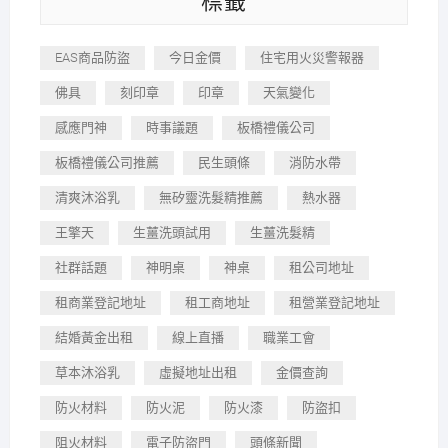
標籤
EAS商品防盜
今日金價
住宅用火災警報器
佛具
刻印章
印章
天氣變化
感應門神
時事議題
板橋禮儀公司
板橋禮儀公司推薦
民生頭條
消防水帶
清爽沐浴乳
無矽靈洗髮精推薦
熱水器
王擎天
生薑洗頭試用
生薑洗髮精
社群話題
神明桌
神桌
租公司地址
租商業登記地址
租工商地址
租營業登記地址
結婚黃金出租
線上直播
職業工會
草本沐浴乳
虛擬地址出租
金價查詢
防火材料
防火泥
防火漆
防盜扣
阻火材料
電子防盜門
頭條新聞