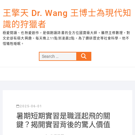
Skip
to
王擎天 Dr. Wang 王博士為現代知
content
識的狩獵者
極愛閱讀、也熱愛創作，是個飽讀詩書的全方位國寶級大師。雖然主修數理，對
文史卻有極大興趣，每天晚上11點到凌晨2點，為了鑽研歷史等社會科學，他不
惜犧牲睡眠。
Search
…
2025-06-01
暑期短期實習是職涯起飛的關
鍵？揭開實習背後的驚人價值