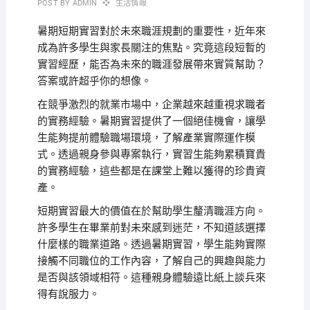
POST BY
ADMIN
生活情報
暑期短期實習對於未來職涯規劃的重要性，近年來
成為許多學生與家長關注的焦點。究竟這段短暫的
實習經歷，能否為未來的職涯發展帶來實質幫助？
答案或許超乎你的想像。
在競爭激烈的就業市場中，企業越來越重視求職者
的實務經驗。暑期實習提供了一個絕佳機會，讓學
生能夠提前體驗職場環境，了解產業實際運作模
式。透過親身參與專案執行，實習生能夠累積寶貴
的實務經驗，這些都是在課堂上難以獲得的珍貴資
產。
短期實習最大的價值在於幫助學生釐清職涯方向。
許多學生在畢業前對未來感到迷茫，不知道該選擇
什麼樣的職業道路。透過暑期實習，學生能夠實際
接觸不同職位的工作內容，了解自己的興趣與能力
是否與該領域相符。這種親身體驗遠比紙上談兵來
得有說服力。