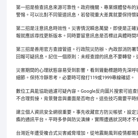
第一招是檢查訊息來源可靠性。政府機關、專業媒體發布的
警惕。可以比對不同管道訊息，若發現重大差異就要保持懷
第二招是注意訊息時效性。災害情況瞬息萬變，即使是正確
報就應該尋找更新版本。同時要留意訊息是否標註具體時間
第三招是善用官方查證管道。行政院災防辦、內政部消防署等單
回報可疑訊息。記住一個原則：未經查證的訊息不要轉發，
災害期間的心理狀態容易受到影響，看到聳動標題時先深呼
細節。保持冷靜思考，必要時可撥打119或1999專線確認。
數位工具能協助過濾可疑內容。Google反向圖片搜索可追查
不合理剪接，背景聲音與畫面是否吻合。這些技巧需要平時
建立個人資訊安全網很重要。事先收藏官方防災帳號，設定
瘓的通訊平台。平時多參與防災演練，實際遭遇狀況時才不
台灣近年遭受複合式災害威脅增加，從地震颱風到疫情都需