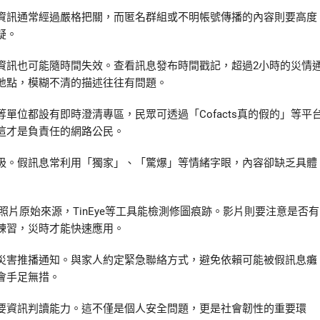
資訊通常經過嚴格把關，而匿名群組或不明帳號傳播的內容則要高度
疑。
資訊也可能隨時間失效。查看訊息發布時間戳記，超過2小時的災情
地點，模糊不清的描述往往有問題。
位都設有即時澄清專區，民眾可透過「Cofacts真的假的」等平
這才是負責任的網路公民。
吸。假訊息常利用「獨家」、「驚爆」等情緒字眼，內容卻缺乏具體
照片原始來源，TinEye等工具能檢測修圖痕跡。影片則要注意是否有
練習，災時才能快速應用。
災害推播通知。與家人約定緊急聯絡方式，避免依賴可能被假訊息癱
會手足無措。
要資訊判讀能力。這不僅是個人安全問題，更是社會韌性的重要環