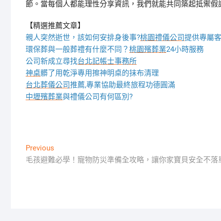
節。當每個人都能理性分享資訊，我們就能共同築起抵禦假
【精選推薦文章】
親人突然逝世，該如何安排身後事?
桃園禮儀公司
提供專屬
環保葬與一般葬禮有什麼不同？
桃園殯葬業
24小時服務
公司新成立尋找
台北記帳士事務所
神桌
髒了用乾淨專用擦神明桌的抹布清理
台北葬儀公司
推薦,專業協助最終旅程功德圓滿
中壢殯葬業
與禮儀公司有何區別?
文
Previous
Previous
post:
毛孩避難必學！寵物防災準備全攻略，讓你家寶貝安全不落
章
導
覽