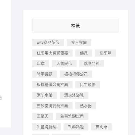
標籤
EAS商品防盜
今日金價
住宅用火災警報器
佛具
刻印章
印章
天氣變化
感應門神
時事議題
板橋禮儀公司
板橋禮儀公司推薦
民生頭條
消防水帶
清爽沐浴乳
略
無矽靈洗髮精推薦
熱水器
王擎天
生薑洗頭試用
生薑洗髮精
社群話題
神明桌