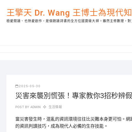
Skip
to
王擎天 Dr. Wang 王博士為現
content
極愛閱讀、也熱愛創作，是個飽讀詩書的全方位國寶級大師。雖然主修數理，對
2025-05-30
災害來襲別慌張！專家教你3招秒辨假
POST BY
ADMIN
生活情報
當災害發生時，混亂的資訊環境往往比災難本身更可怕。網
的資訊判讀技巧，成為現代人必備的生存技能。