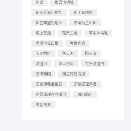
神桌
租公司地址
租商業登記地址
租工商地址
租營業登記地址
結婚黃金出租
線上直播
職業工會
草本沐浴乳
虛擬地址出租
金價查詢
防火材料
防火泥
防火漆
防盜扣
阻火材料
電子防盜門
頭條新聞
頭皮深層清潔
頭髮保養品推薦
頭髮護理產品
頭髮護理產品試用
風向節目
飾金買賣