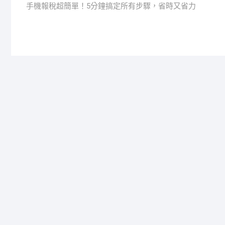
post:
手機報稅超簡單！5分鐘搞定所有步驟，省時又省力
章
導
覽