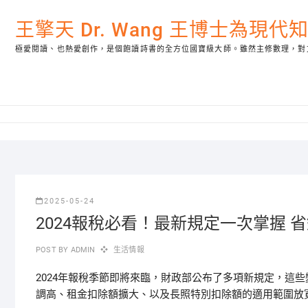
Skip
to
王擎天 Dr. Wang 王博士為現
content
極愛閱讀、也熱愛創作，是個飽讀詩書的全方位國寶級大師。雖然主修數理，對
2025-05-24
2024報稅必看！最新規定一次掌握 
POST BY
ADMIN
生活情報
2024年報稅季節即將來臨，財政部公布了多項新規定，這
調高、租金扣除額擴大、以及長照特別扣除額的適用範圍放