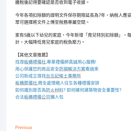
繳稅後記得要確認是否收到電子收據。
今年各項扣除額的證明文件保存期限延長為7年，納稅人應
眾可選擇將文件上傳至稅務專屬空間。
家有5歲以下幼兒的家庭，今年新增「育兒特別扣除額」，每
計，大幅降低育兒家庭的稅負壓力。
【其他文章推薦】
找尋
板橋禮儀社
,專業禮儀師真誠用心服務!
用心保護您的商品安全
防損解決方案
看過來
公司新成立尋找
台北記帳士事務所
板橋葬儀社
,周全處理親人往生各種禮儀安排
如何識別是否為
防火材料
? 如何確何建築物安全重要性?
合法
板橋禮儀公司
懶人包
文
Previous
Previous