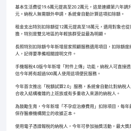
基本生活費從19.6萬元提高至20.2萬元，這是連續第六年調
元。納稅人無需額外申請，系統會自動計算這項扣除額。
租金支出特別扣除額從12萬元提高至18萬元，適用對象也
擔，特別是雙北地區的年輕族群受益最為明顯。
長照特別扣除額今年新增居家照顧服務適用項目，扣除額度
人，記得要準備相關證明文件。
手機報稅4.0版今年新增「附件上傳」功能，納稅人可直接
估今年將有超過500萬人使用這項便民服務。
今年首次推出「稅額試算2.0」服務，系統會自動比對納稅
合收入結構複雜的上班族或有多重收入來源的納稅人。
為鼓勵生育，今年新增「不孕症治療費用」扣除項目，每年
保存醫療機構開立的收據正本。
使用電子憑證報稅的納稅人，今年可參加抽獎活動，最大獎