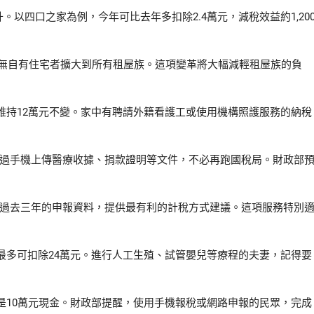
升。以四口之家為例，今年可比去年多扣除2.4萬元，減稅效益約1,20
從無自有住宅者擴大到所有租屋族。這項變革將大幅減輕租屋族的負
維持12萬元不變。家中有聘請外籍看護工或使用機構照護服務的納稅
透過手機上傳醫療收據、捐款證明等文件，不必再跑國稅局。財政部
人過去三年的申報資料，提供最有利的計稅方式建議。這項服務特別
最多可扣除24萬元。進行人工生殖、試管嬰兒等療程的夫妻，記得要
是10萬元現金。財政部提醒，使用手機報稅或網路申報的民眾，完成