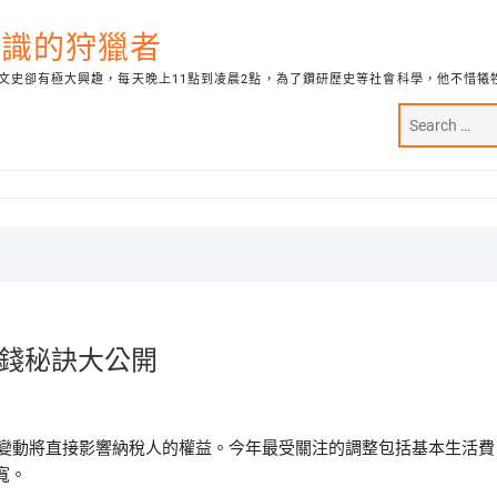
代知識的狩獵者
文史卻有極大興趣，每天晚上11點到凌晨2點，為了鑽研歷史等社會科學，他不惜犧
省錢秘訣大公開
些變動將直接影響納稅人的權益。今年最受關注的調整包括基本生活費
寬。