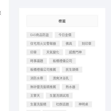
民
標籤
EAS商品防盜
今日金價
住宅用火災警報器
佛具
刻印章
印章
天氣變化
感應門神
時事議題
板橋禮儀公司
板橋禮儀公司推薦
民生頭條
消防水帶
清爽沐浴乳
無矽靈洗髮精推薦
熱水器
王擎天
生薑洗頭試用
生薑洗髮精
社群話題
神明桌