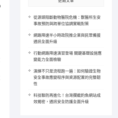
近期文章
0
從源頭阻斷動物醫院危機：獸醫所生安
事故預防與跨單位協調實戰對策
網路降速半小時政院推企業與民眾備援
通訊全面升級
行動網路降速演習登場 關鍵基礎設施應
變能力全面檢驗
預
演練不只是流程跑一遍：如何驗證生物
安全事故應變程序與資源配置的完整韌
適
性
科技聯防再進化！台灣攔截釣魚網站成
效揭密，通訊安全防護全面升級