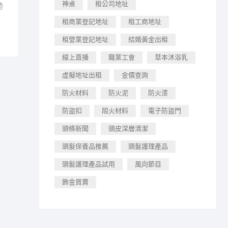
神桌
租公司地址
勢
租商業登記地址
租工商地址
租營業登記地址
結婚黃金出租
線上直播
職業工會
草本沐浴乳
虛擬地址出租
金價查詢
防火材料
防火泥
防火漆
防盜扣
阻火材料
電子防盜門
頭條新聞
頭皮深層清潔
頭髮保養品推薦
頭髮護理產品
頭髮護理產品試用
風向節目
飾金買賣