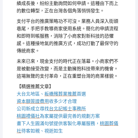
績成長後，紛紛主動詢問如何申請。這種由下而上
的數位轉型，正在台灣各個角落悄悄發生。
支付平台的推廣策略功不可沒。業務人員深入街頭
巷尾，手把手教導商家使用系統。簡化的申請流程
和即時到帳服務，消除了小商家對新科技的恐懼
感。這種接地氣的推廣方式，成功打動了最保守的
傳統商家。
未來已來，現金支付的時代正在落幕。小商家們不
是被動接受改變，而是主動擁抱科技帶來的機會。
這場無聲的支付革命，正在重塑台灣的商業樣貌。
【精選推薦文章】
大台北地區、
板橋殯葬業推薦
首選
資本額簽證費用
收多少才合理
公司新成立尋找
台北記帳士事務所
桃園禮儀社
為家屬提供最完善的規劃方案
畫下人生圓滿句號提供客製化專屬服務，
桃園葬儀
社
待客如親、視逝如生