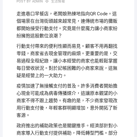
POST BY
ADMIN
生活情報
走進巷口早餐店，老闆娘熟練地指向QR Code。這
個場景在台灣街頭越來越常見，連傳統市場的攤販
都開始接受行動支付。究竟是什麼魔力讓小商家紛
紛擁抱這股數位浪潮？
行動支付帶來的便利性顯而易見。顧客不用再翻找
零錢，商家省去現金管理的麻煩。更重要的是，交
易過程全程紀錄，讓小本經營的商家也能輕鬆掌握
每日營收狀況。對於記帳困難的小商家來說，這無
疑是經營上的一大助力。
疫情加速了無接觸支付的普及。許多消費者開始擔
心現金可能成為病毒傳播媒介，這讓原本觀望的小
商家不得不跟上趨勢。有趣的是，不少商家發現改
用行動支付後，年輕客群明顯增加，意外開拓了新
客源。
政府推出的補助政策也是關鍵推手。經濟部針對小
商家導入行動支付提供補助，降低轉型門檻。部分