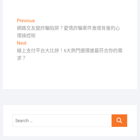
文
Previous
Previous
post:
網路交友變詐騙陷阱？愛情詐騙案件激增背後的心
章
理操控術
導
Next
Next
覽
post:
線上支付平台大比拼！6大熱門選擇誰最符合你的需
求？
Search
…