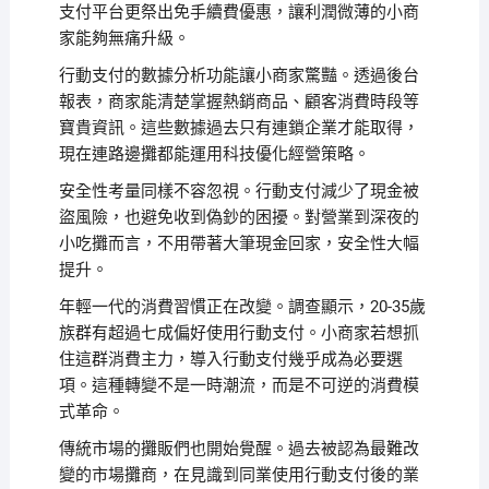
支付平台更祭出免手續費優惠，讓利潤微薄的小商
家能夠無痛升級。
行動支付的數據分析功能讓小商家驚豔。透過後台
報表，商家能清楚掌握熱銷商品、顧客消費時段等
寶貴資訊。這些數據過去只有連鎖企業才能取得，
現在連路邊攤都能運用科技優化經營策略。
安全性考量同樣不容忽視。行動支付減少了現金被
盜風險，也避免收到偽鈔的困擾。對營業到深夜的
小吃攤而言，不用帶著大筆現金回家，安全性大幅
提升。
年輕一代的消費習慣正在改變。調查顯示，20-35歲
族群有超過七成偏好使用行動支付。小商家若想抓
住這群消費主力，導入行動支付幾乎成為必要選
項。這種轉變不是一時潮流，而是不可逆的消費模
式革命。
傳統市場的攤販們也開始覺醒。過去被認為最難改
變的市場攤商，在見識到同業使用行動支付後的業