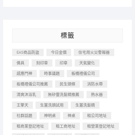
標籤
EAS商品防盜
今日金價
住宅用火災警報器
佛具
刻印章
印章
天氣變化
感應門神
時事議題
板橋禮儀公司
板橋禮儀公司推薦
民生頭條
消防水帶
清爽沐浴乳
無矽靈洗髮精推薦
熱水器
王擎天
生薑洗頭試用
生薑洗髮精
社群話題
神明桌
神桌
租公司地址
租商業登記地址
租工商地址
租營業登記地址