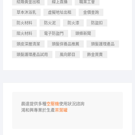
結婚黃金出租
線上直播
職業工會
草本沐浴乳
虛擬地址出租
金價查詢
防火材料
防火泥
防火漆
防盜扣
阻火材料
電子防盜門
頭條新聞
頭皮深層清潔
頭髮保養品推薦
頭髮護理產品
頭髮護理產品試用
風向節目
飾金買賣
晨達提供多種
空壓機
使用狀況諮詢

鴻和興專業於生產
茶葉罐