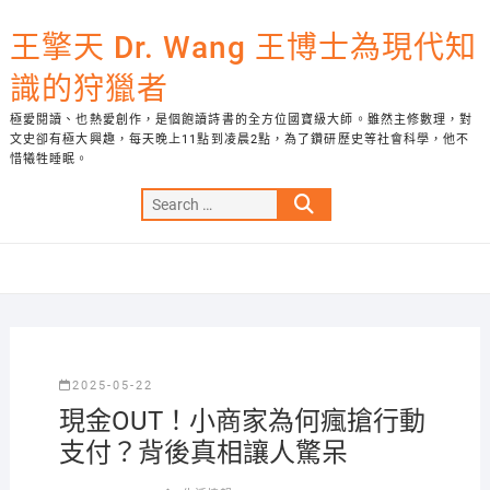
Skip
to
王擎天 Dr. Wang 王博士為現代知
content
識的狩獵者
極愛閱讀、也熱愛創作，是個飽讀詩書的全方位國寶級大師。雖然主修數理，對
文史卻有極大興趣，每天晚上11點到凌晨2點，為了鑽研歷史等社會科學，他不
惜犧牲睡眠。
Search
…
2025-05-22
現金OUT！小商家為何瘋搶行動
支付？背後真相讓人驚呆