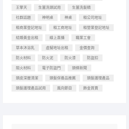
王擎天
生薑洗頭試用
生薑洗髮精
社群話題
神明桌
神桌
租公司地址
租商業登記地址
租工商地址
租營業登記地址
結婚黃金出租
線上直播
職業工會
草本沐浴乳
虛擬地址出租
金價查詢
防火材料
防火泥
防火漆
防盜扣
阻火材料
電子防盜門
頭條新聞
頭皮深層清潔
頭髮保養品推薦
頭髮護理產品
頭髮護理產品試用
風向節目
飾金買賣