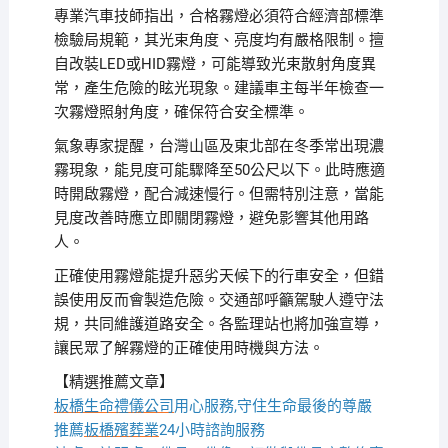
專業汽車技師指出，合格霧燈必須符合經濟部標準
檢驗局規範，其光束角度、亮度均有嚴格限制。擅
自改裝LED或HID霧燈，可能導致光束散射角度異
常，產生危險的眩光現象。建議車主每半年檢查一
次霧燈照射角度，確保符合安全標準。
氣象專家提醒，台灣山區及東北部在冬季常出現濃
霧現象，能見度可能驟降至50公尺以下。此時應適
時開啟霧燈，配合減速慢行。但需特別注意，當能
見度改善時應立即關閉霧燈，避免影響其他用路
人。
正確使用霧燈能提升惡劣天候下的行車安全，但錯
誤使用反而會製造危險。交通部呼籲駕駛人遵守法
規，共同維護道路安全。各監理站也將加強宣導，
讓民眾了解霧燈的正確使用時機與方法。
【精選推薦文章】
板橋生命禮儀公司
用心服務,守住生命最後的尊嚴
推薦
板橋殯葬業
24小時諮詢服務