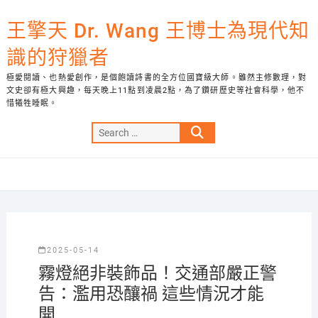
Skip
to
王擎天 Dr. Wang 王博士為現代知
content
識的狩獵者
極愛閱讀、也熱愛創作，是個飽讀詩書的全方位國寶級大師。雖然主修數理，對
文史卻有極大興趣，每天晚上11點到凌晨2點，為了鑽研歷史等社會科學，他不
惜犧牲睡眠。
Search
…
2025-05-14
霧燈絕非裝飾品！交通部嚴正警
告：濫用恐釀禍 這些情況才能
開