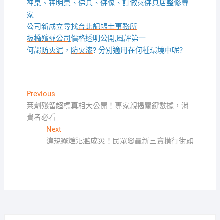
神桌、
神明桌
、
佛具
、佛像、訂做與
佛具店
整修專
家
公司新成立尋找
台北記帳士事務所
板橋殯葬公司
價格透明公開,風評第一
何謂
防火泥
，
防火漆
? 分別適用在何種環境中呢?
文
Previous
Previous
post:
萊劑殘留超標真相大公開！專家親揭關鍵數據，消
章
費者必看
導
Next
Next
覽
post:
違規霧燈氾濫成災！民眾怒轟新三寶橫行街頭