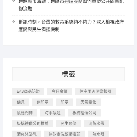
跨越城市藩籬：跨縣市通還服務如何重塑公共圖書館
物流鏈
斷訊時刻，台灣的救命系統夠不夠力？深入檢視政府
應變與民生備援機制
標籤
EAS商品防盜
今日金價
住宅用火災警報器
佛具
刻印章
印章
天氣變化
感應門神
時事議題
板橋禮儀公司
板橋禮儀公司推薦
民生頭條
消防水帶
清爽沐浴乳
無矽靈洗髮精推薦
熱水器