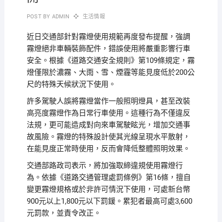
POST BY
ADMIN
生活情報
近日交通部針對霧燈使用規範再度發布提醒，強調
霧燈絕非車輛裝飾配件，錯誤使用將嚴重影響行車
安全。根據《道路交通安全規則》第109條規定，霧
燈僅限於濃霧、大雨、雪、煙霾等能見度低於200公
尺的特殊天候狀況下使用。
許多駕駛人誤將霧燈當作一般照明燈具，甚至改裝
高亮度霧燈作為日常行車使用。這種行為不僅違反
法規，更可能造成對向來車駕駛眩光，增加交通事
故風險。霧燈的特殊設計使其光線呈現水平散射，
在能見度正常時使用，反而會降低整體照明效果。
交通部路政司表示，將加強取締違規使用霧燈行
為。依據《道路交通管理處罰條例》第16條，擅自
變更霧燈規格或於非許可情況下使用，可處新台幣
900元以上1,800元以下罰鍰。累犯者最高可處3,600
元罰款，並責令改正。