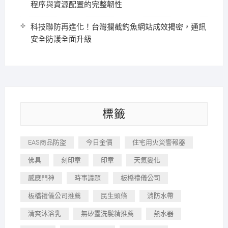
程序與資源配置的完整韌性
科技聯防再進化！台灣攔截釣魚網站成效揭密，通訊
安全防護全面升級
標籤
EAS商品防盜
今日金價
住宅用火災警報器
佛具
刻印章
印章
天氣變化
感應門神
時事議題
板橋禮儀公司
板橋禮儀公司推薦
民生頭條
消防水帶
清爽沐浴乳
無矽靈洗髮精推薦
熱水器