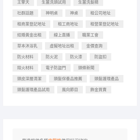
王擎天
生薑洗頭試用
生薑洗髮精
社群話題
神明桌
神桌
租公司地址
租商業登記地址
租工商地址
租營業登記地址
結婚黃金出租
線上直播
職業工會
草本沐浴乳
虛擬地址出租
金價查詢
防火材料
防火泥
防火漆
防盜扣
阻火材料
電子防盜門
頭條新聞
頭皮深層清潔
頭髮保養品推薦
頭髮護理產品
頭髮護理產品試用
風向節目
飾金買賣