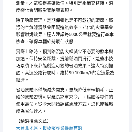
測量，才能獲得準確數值。特別是季節交替時，溫
度變化會明顯影響胎壓表現。
除了胎壓管理，定期保養也是不可忽視的環節。髒
污的空氣濾清器會阻礙進氣效率，老化的火星塞會
影響燃燒效果。達人建議每5000公里就要進行基本
檢查，確保車輛維持最佳狀態。
實際上路時，預判路況能大幅減少不必要的煞車與
加速。保持安全距離、提前鬆油門滑行，這些小技
巧累積下來都能創造可觀的省油效果。達人特別提
醒，高速公路行駛時，維持90-100km/h的定速最為
經濟。
省油駕駛不僅能減少開支，更能降低車輛損耗。正
確的駕駛習慣可以延長煞車來令片、輪胎等零件的
使用壽命。從今天開始調整駕駛方式，您也能輕鬆
成為省油達人。
【精選推薦文章】
大台北地區、
板橋殯葬業推薦
首選