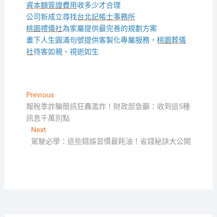
資本額簽證費用
收多少才合理
公司新成立尋找
台北記帳士事務所
桃園禮儀社
為家屬提供最完善的規劃方案
畫下人生圓滿句號提供客製化專屬服務，
桃園葬儀
社
待客如親、視逝如生
文
Previous
Previous
post:
報稅季詐騙簡訊狂轟濫炸！財政部急籲：收到這5種
章
訊息千萬別點
導
Next
Next
覽
post:
駕駛必學：這些錯誤習慣最耗油！省錢秘訣大公開