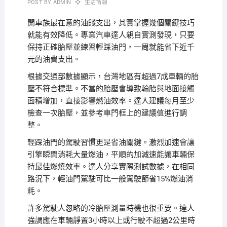
POST BY
ADMIN
生活情報
開車族最在意的油錢支出，其實掌握幾個關鍵技巧
就能有效降低。專業汽車達人親自實測發現，只要
保持正確胎壓並練習輕踩油門，一周就能省下近千
元的油費支出。
根據交通部數據顯示，台灣地區有超過7成車輛的胎
壓不符合標準。不當的胎壓會導致輪胎與地面接觸
面積增加，直接影響燃油效率。達人建議每月至少
檢查一次胎壓，並參考車門框上的建議值進行調
整。
輕踩油門的駕駛習慣更是省油關鍵。激烈加速會讓
引擎瞬間消耗大量燃油，平順的加減速能讓車輛保
持最佳燃燒效率。達人分享實際測試數據，在相同
路況下，輕油門駕駛可比一般駕駛節省15%燃油消
耗。
許多駕駛人忽略的冷胎壓測量時機也很重要。達人
強調應在車輛靜置3小時以上或行駛不超過2公里時