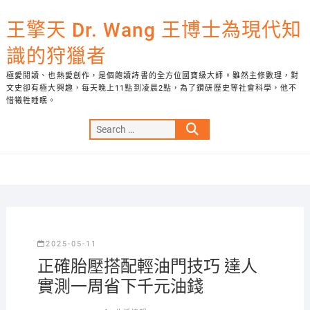
Skip
to
王擎天 Dr. Wang 王博士為現代知
content
識的狩獵者
極愛閱讀、也熱愛創作，是個飽讀詩書的全方位國寶級大師。雖然主修數理，對
文史卻有極大興趣，每天晚上11點到凌晨2點，為了鑽研歷史等社會科學，他不
惜犧牲睡眠。
Search
…
2025-05-11
正確胎壓搭配輕油門技巧 達人
實測一周省下千元油錢