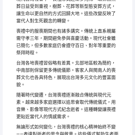
葬日益受到重視，樹葬、花葬等新型態安葬方式，
讓生命以更自然的方式回歸大地。這些改變反映了
當代人對生死觀念的轉變。
喪禮中的服喪期間也有諸多講究。傳統上直系親屬
需守孝三年，期間避免參與喜慶活動。現代社會雖
已簡化，但多數家庭仍會遵守百日、對年等重要的
祭拜時程。
台灣各地喪禮習俗略有差異。北部地區較為簡約，
中南部則保留更多傳統儀節。客家人與閩南人的喪
葬文化也各具特色，展現出台灣多元文化的豐富面
貌。
隨著時代變遷，台灣喪禮逐漸融合傳統與現代元
素。越來越多家庭選擇以追思會取代傳統儀式，用
音樂、影像等現代方式紀念逝者。這種轉變讓喪禮
更貼近當代人的情感需求。
無論形式如何變化，台灣喪禮的核心精神始終不變
——表達對逝者的思念與敬意。這些儀式幫助生者面