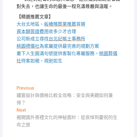
對失去，也讓生命的最後一程充滿尊嚴與溫暖。
【精選推薦文章】
大台北地區、
板橋殯葬業推薦
首選
資本額簽證費用
收多少才合理
公司新成立尋找
台北記帳士事務所
桃園禮儀社
為家屬提供最完善的規劃方案
畫下人生圓滿句號提供客製化專屬服務，
桃園葬儀
社
待客如親、視逝如生
文
Previous
Previous
post:
鐵窗設計與價格比較全攻略：安全與美觀如何兼
章
得？
導
Next
Next
覽
post:
揭開國外喪禮文化的神秘面紗：從哀悼到慶祝的生
命之旅