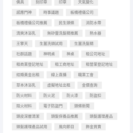
佛具
刻印章
印章
天氣變化
感應門神
時事議題
板橋禮儀公司
板橋禮儀公司推薦
民生頭條
消防水帶
清爽沐浴乳
無矽靈洗髮精推薦
熱水器
王擎天
生薑洗頭試用
生薑洗髮精
社群話題
神明桌
神桌
租公司地址
租商業登記地址
租工商地址
租營業登記地址
結婚黃金出租
線上直播
職業工會
草本沐浴乳
虛擬地址出租
金價查詢
防火材料
防火泥
防火漆
防盜扣
阻火材料
電子防盜門
頭條新聞
頭皮深層清潔
頭髮保養品推薦
頭髮護理產品
頭髮護理產品試用
風向節目
飾金買賣