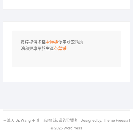
晨達提供多種
空壓機
使用狀況諮詢

鴻和興專業於生產
茶葉罐
王擎天 Dr. Wang 王博士為現代知識的狩獵者
| Designed by:
Theme Freesia
|
© 2026
WordPress