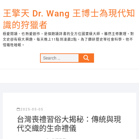
Skip
to
王擎天 Dr. Wang 王博士為現代知
content
識的狩獵者
極愛閱讀、也熱愛創作，是個飽讀詩書的全方位國寶級大師。雖然主修數理，對
文史卻有極大興趣，每天晚上11點到凌晨2點，為了鑽研歷史等社會科學，他不
惜犧牲睡眠。
Search
…
2025-05-05
台灣喪禮習俗大揭秘：傳統與現
代交織的生命禮儀