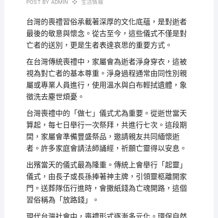
POST BY
ADMIN
生活情報
台灣的喪禮習俗承載著深厚的文化底蘊，是對逝者
最後的敬意與懷念。從古至今，這些儀式不僅是對
亡者的送別，更是生者表達哀思的重要方式。
在台灣傳統喪禮中，家屬會為逝者淨身穿衣，這被
視為對亡者的基本尊重。淨身過程通常由同性別親
屬或專業人員進行，使用溫水與白布輕拭遺體，象
徵洗去塵世煩憂。
台灣喪禮中的「做七」儀式尤為重要。從逝世當天
算起，每七日舉行一次祭拜，共進行七次。這段期
間，家屬會準備豐盛祭品，邀請親友共同緬懷逝
者。許多家庭會請法師誦經，祈願亡靈得以安息。
出殯當天的儀式最為隆重。傳統上會舉行「起靈」
儀式，由長子或長孫捧著神主牌，引領靈柩離開家
門。送葬隊伍行進時，會撒紙錢為亡魂開路，這個
習俗稱為「放路錢」。
現代台灣社會中，喪禮形式逐漸多元化。環保自然