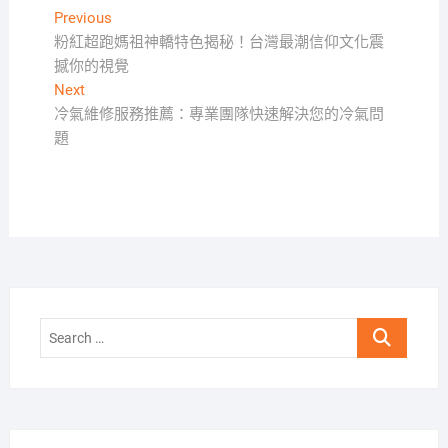
文
Previous
Previous
post:
粉紅超跑媽祖神轎特色揭秘！台灣最潮信仰文化震
章
撼你的視覺
導
Next
Next
覽
post:
冷氣維修服務推薦：專業團隊快速解決您的冷氣問
題
Search
…