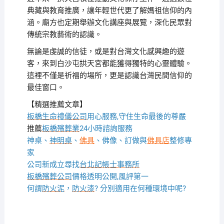
典藏與教育推廣，讓年輕世代更了解媽祖信仰的內
涵。廟方也定期舉辦文化講座與展覽，深化民眾對
傳統宗教藝術的認識。
無論是虔誠的信徒，或是對台灣文化感興趣的遊
客，來到白沙屯拱天宮都能獲得獨特的心靈體驗。
這裡不僅是祈福的場所，更是認識台灣民間信仰的
最佳窗口。
【精選推薦文章】
板橋生命禮儀公司
用心服務,守住生命最後的尊嚴
推薦
板橋殯葬業
24小時諮詢服務
神桌、
神明桌
、
佛具
、佛像、訂做與
佛具店
整修專
家
公司新成立尋找
台北記帳士事務所
板橋殯葬公司
價格透明公開,風評第一
何謂
防火泥
，
防火漆
? 分別適用在何種環境中呢?