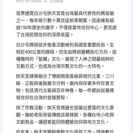
POST BY
ADMIN
生活情報
苗栗通霄白沙屯拱天宮是台灣最具代表性的媽祖廟
之一，每年吸引數十萬信徒前來朝聖。這座擁有超
過150年歷史的廟宇，不僅是當地信仰中心，更見證
了台灣民間信仰的深厚底蘊。
白沙屯媽祖徒步進香活動被列為國家重要民俗，全
程近400公里的路程，完全由媽祖鑾轎指引方向。這
種獨特的「踅轎」文化，展現了人神之間最純粹的
互動方式，也成為台灣宗教文化的一大特色。
拱天宮建築融合了傳統閩南風格與現代元素，三川
殿、正殿與後殿層次分明。廟內保存著多件珍貴文
物，包括清代古匾與百年神像，每一件都訴說著媽
祖信仰在台灣的發展歷程。
除了宗教活動，拱天宮周邊也發展出豐富的文化景
觀。廟前老街保留傳統店屋樣貌，各種在地小吃與
文創商品，讓遊客能同時體驗信仰與地方文化。
近年來，拱天宮積極推動文化保存工作，透過數位