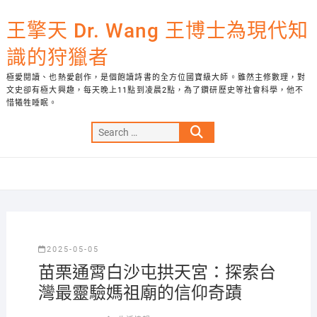
Skip
to
王擎天 Dr. Wang 王博士為現代知
content
識的狩獵者
極愛閱讀、也熱愛創作，是個飽讀詩書的全方位國寶級大師。雖然主修數理，對
文史卻有極大興趣，每天晚上11點到凌晨2點，為了鑽研歷史等社會科學，他不
惜犧牲睡眠。
Search
…
2025-05-05
苗栗通霄白沙屯拱天宮：探索台
灣最靈驗媽祖廟的信仰奇蹟