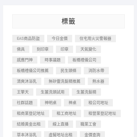
標籤
EAS商品防盜
今日金價
住宅用火災警報器
佛具
刻印章
印章
天氣變化
感應門神
時事議題
板橋禮儀公司
板橋禮儀公司推薦
民生頭條
消防水帶
清爽沐浴乳
無矽靈洗髮精推薦
熱水器
王擎天
生薑洗頭試用
生薑洗髮精
社群話題
神明桌
神桌
租公司地址
租商業登記地址
租工商地址
租營業登記地址
結婚黃金出租
線上直播
職業工會
草本沐浴乳
虛擬地址出租
金價查詢