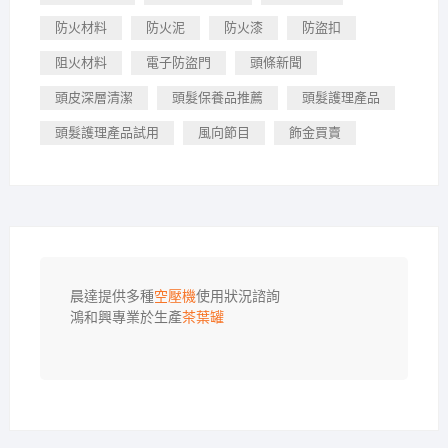
防火材料
防火泥
防火漆
防盜扣
阻火材料
電子防盜門
頭條新聞
頭皮深層清潔
頭髮保養品推薦
頭髮護理產品
頭髮護理產品試用
風向節目
飾金買賣
晨達提供多種
空壓機
使用狀況諮詢

鴻和興專業於生產
茶葉罐