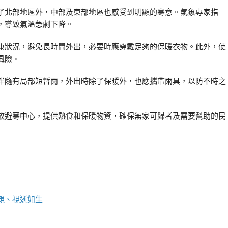
了北部地區外，中部及東部地區也感受到明顯的寒意。氣象專家指
，導致氣溫急劇下降。
康狀況，避免長時間外出，必要時應穿戴足夠的保暖衣物。此外，使
風險。
伴隨有局部短暫雨，外出時除了保暖外，也應攜帶雨具，以防不時之
放避寒中心，提供熱食和保暖物資，確保無家可歸者及需要幫助的民
親、視逝如生