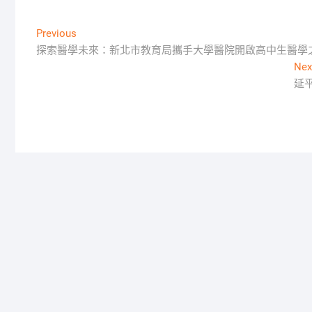
文
Previous
Previous
post:
探索醫學未來：新北市教育局攜手大學醫院開啟高中生醫學
章
Nex
導
延
覽