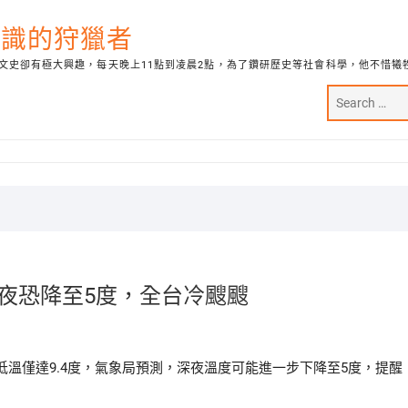
代知識的狩獵者
文史卻有極大興趣，每天晚上11點到凌晨2點，為了鑽研歷史等社會科學，他不惜犧
深夜恐降至5度，全台冷颼颼
溫僅達9.4度，氣象局預測，深夜溫度可能進一步下降至5度，提醒