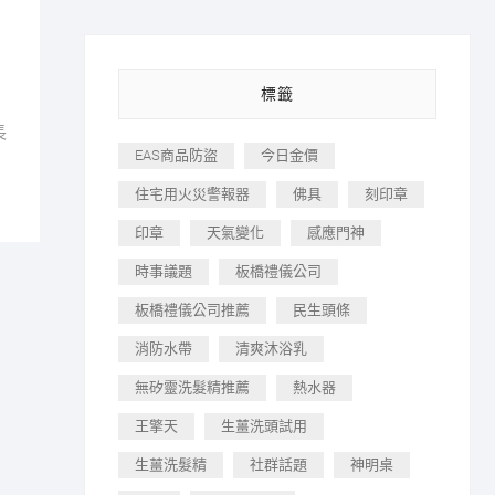
標籤
長
EAS商品防盜
今日金價
住宅用火災警報器
佛具
刻印章
印章
天氣變化
感應門神
時事議題
板橋禮儀公司
板橋禮儀公司推薦
民生頭條
消防水帶
清爽沐浴乳
無矽靈洗髮精推薦
熱水器
王擎天
生薑洗頭試用
生薑洗髮精
社群話題
神明桌