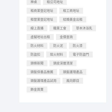
神桌
租公司地址
租商業登記地址
租工商地址
租營業登記地址
結婚黃金出租
線上直播
職業工會
草本沐浴乳
虛擬地址出租
金價查詢
防火材料
防火泥
防火漆
防盜扣
阻火材料
電子防盜門
頭條新聞
頭皮深層清潔
頭髮保養品推薦
頭髮護理產品
頭髮護理產品試用
風向節目
飾金買賣