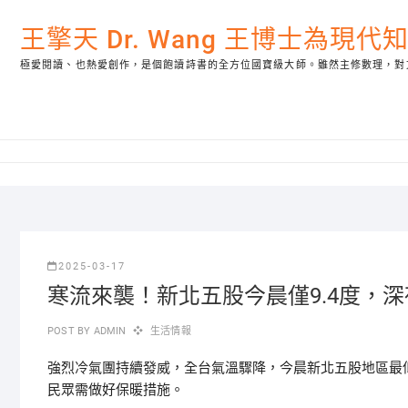
Skip
to
王擎天 Dr. Wang 王博士為現
content
極愛閱讀、也熱愛創作，是個飽讀詩書的全方位國寶級大師。雖然主修數理，對
2025-03-17
寒流來襲！新北五股今晨僅9.4度，
POST BY
ADMIN
生活情報
強烈冷氣團持續發威，全台氣溫驟降，今晨新北五股地區最低
民眾需做好保暖措施。