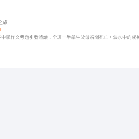
之旅
Next
t
post:
平中學作文考題引發熱議：全班一半學生父母瞬間死亡，淚水中的成