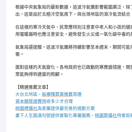
根據中央氣象局的最新數據，這波冷氣團影響範圍廣泛，除
出，這是由於北極冷空氣南下，與台灣地區的濕冷氣流結合
在這樣的寒冷天氣中，民眾應特別注意家中老人和小孩的健
用電暖器時也應注意安全，避免發生火災或一氧化碳中毒的
氣象局還提醒，這波冷氣團將持續影響至本週末，期間可能
需。
面對這樣的天氣變化，各地政府也已啟動防寒應變措施，開
眾能夠得到適當的照顧。
【精選推薦文章】
大台北地區、
板橋殯葬業推薦
首選
資本額簽證費用
收多少才合理
桃園禮儀社
為家屬提供最完善的規劃方案
畫下人生圓滿句號提供客製化專屬服務，
桃園葬儀社
待客如