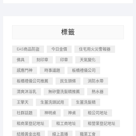
標籤
EAS商品防盜
今日金價
住宅用火災警報器
佛具
刻印章
印章
天氣變化
感應門神
時事議題
板橋禮儀公司
板橋禮儀公司推薦
民生頭條
消防水帶
清爽沐浴乳
無矽靈洗髮精推薦
熱水器
王擎天
生薑洗頭試用
生薑洗髮精
社群話題
神明桌
神桌
租公司地址
租商業登記地址
租工商地址
租營業登記地址
結婚黃金出租
線上直播
職業工會