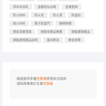
草本沐浴乳
虛擬地址出租
金價查詢
防火材料
防火泥
防火漆
防盜扣
阻火材料
電子防盜門
頭條新聞
頭皮深層清潔
頭髮保養品推薦
頭髮護理產品
頭髮護理產品試用
風向節目
飾金買賣
晨達提供多種
空壓機
使用狀況諮詢

鴻和興專業於生產
茶葉罐