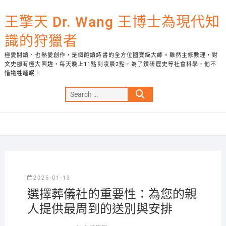
Skip
to
王擎天 Dr. Wang 王博士為現代知
content
識的狩獵者
極愛閱讀、也熱愛創作，是個飽讀詩書的全方位國寶級大師。雖然主修數理，對
文史卻有極大興趣，每天晚上11點到凌晨2點，為了鑽研歷史等社會科學，他不
惜犧牲睡眠。
Search
…
2025-01-13
選擇葬儀社的重要性：為您的親
人提供最周到的送別與安排