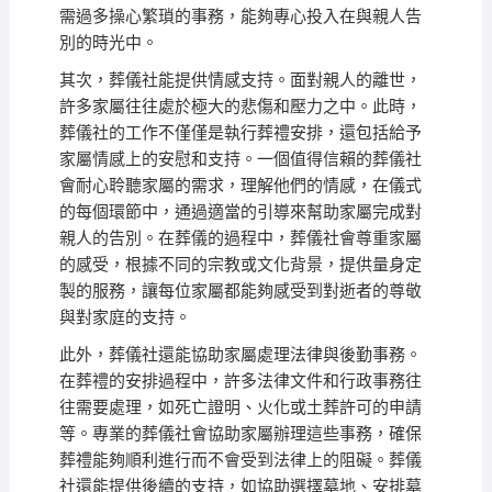
需過多操心繁瑣的事務，能夠專心投入在與親人告
別的時光中。
其次，葬儀社能提供情感支持。面對親人的離世，
許多家屬往往處於極大的悲傷和壓力之中。此時，
葬儀社的工作不僅僅是執行葬禮安排，還包括給予
家屬情感上的安慰和支持。一個值得信賴的葬儀社
會耐心聆聽家屬的需求，理解他們的情感，在儀式
的每個環節中，通過適當的引導來幫助家屬完成對
親人的告別。在葬儀的過程中，葬儀社會尊重家屬
的感受，根據不同的宗教或文化背景，提供量身定
製的服務，讓每位家屬都能夠感受到對逝者的尊敬
與對家庭的支持。
此外，葬儀社還能協助家屬處理法律與後勤事務。
在葬禮的安排過程中，許多法律文件和行政事務往
往需要處理，如死亡證明、火化或土葬許可的申請
等。專業的葬儀社會協助家屬辦理這些事務，確保
葬禮能夠順利進行而不會受到法律上的阻礙。葬儀
社還能提供後續的支持，如協助選擇墓地、安排墓