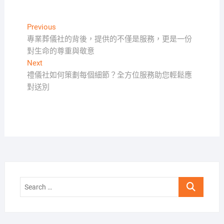
文
Previous
Previous
post:
專業葬儀社的背後，提供的不僅是服務，更是一份
章
對生命的尊重與敬意
導
Next
Next
覽
post:
禮儀社如何策劃每個細節？全方位服務助您輕鬆應
對送別
Search
…