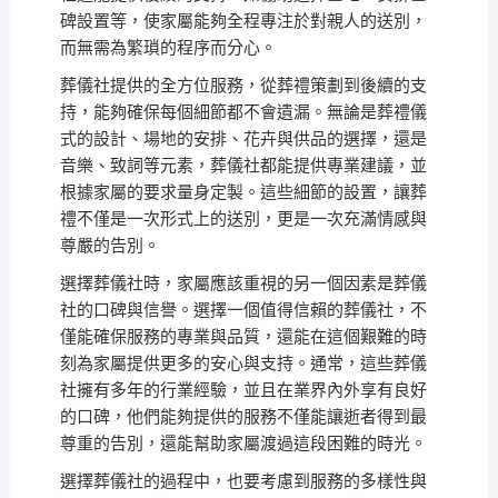
碑設置等，使家屬能夠全程專注於對親人的送別，
而無需為繁瑣的程序而分心。
葬儀社提供的全方位服務，從葬禮策劃到後續的支
持，能夠確保每個細節都不會遺漏。無論是葬禮儀
式的設計、場地的安排、花卉與供品的選擇，還是
音樂、致詞等元素，葬儀社都能提供專業建議，並
根據家屬的要求量身定製。這些細節的設置，讓葬
禮不僅是一次形式上的送別，更是一次充滿情感與
尊嚴的告別。
選擇葬儀社時，家屬應該重視的另一個因素是葬儀
社的口碑與信譽。選擇一個值得信賴的葬儀社，不
僅能確保服務的專業與品質，還能在這個艱難的時
刻為家屬提供更多的安心與支持。通常，這些葬儀
社擁有多年的行業經驗，並且在業界內外享有良好
的口碑，他們能夠提供的服務不僅能讓逝者得到最
尊重的告別，還能幫助家屬渡過這段困難的時光。
選擇葬儀社的過程中，也要考慮到服務的多樣性與