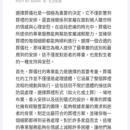
POST BY
ADMIN
生活情報
選擇葬儀社是一個極為重要的決定，它不僅影響到
葬禮的安排，還直接關係到家屬在面對親人離世時
的情感與心理安慰。在這段悲痛的時光中，葬儀社
所提供的專業服務能夠幫助家屬減輕壓力，並確保
葬禮的每個細節都能夠順利進行。選擇一個合適的
葬儀社，意味著您為親人提供了最尊嚴的送別和最
周到的安排，這不僅是對逝者的尊重，也是對生者
的一種支持與安慰。
首先，葬儀社的專業能力是選擇的首要考量。葬儀
社的工作並不僅僅是處理遺體，它涵蓋了整個葬禮
流程的規劃與執行。這包括但不限於遺體的接送與
防腐處理、選擇葬禮形式（如火化或土葬）、場地
布置、香火安排以及送別儀式的設計。專業的葬儀
社擁有經驗豐富的團隊，能夠根據家屬的需求和逝
者的背景，制定出最符合的葬禮方案，並確保每一
個細節都得到妥善處理。對於許多家庭而言，這樣
的專業服務能夠在情感上減輕許多困擾，讓他們無