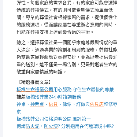
彈性。每個家庭的需求各異，有的家庭可能會選擇
傳統的葬禮儀式，有的則可能希望儀式簡單而低
調。專業的葬儀社會根據家屬的需求，提供個性化
的服務選項，從而讓家屬在尊重逝者意願的同時，
也能在葬禮安排上達到最合適的平衡。
總之，選擇葬儀社是一個關乎家庭尊嚴與情感的重
大決定。通過專業的策劃和周到的服務，葬儀社能
夠幫助家屬輕鬆應對葬禮安排，並為逝者提供最莊
重的送別。這不僅是一場告別，更是對逝者生命的
敬重與家屬情感的呵護。
【精選推薦文章】
板橋生命禮儀公司
用心服務,守住生命最後的尊嚴
推薦
板橋殯葬業
24小時諮詢服務
神桌、
神明桌
、
佛具
、佛像、訂做與
佛具店
整修專
家
板橋殯葬公司
價格透明公開,風評第一
何謂
防火泥
，
防火漆
? 分別適用在何種環境中呢?