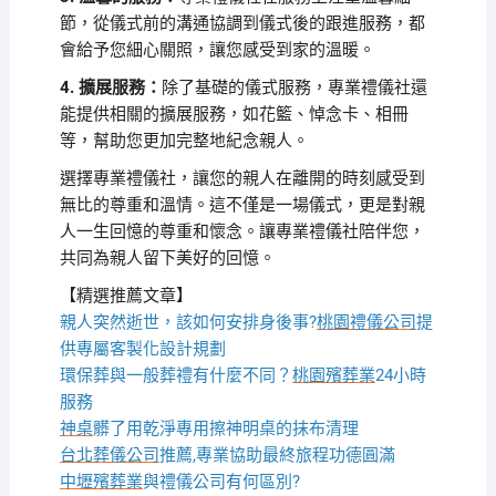
節，從儀式前的溝通協調到儀式後的跟進服務，都
會給予您細心關照，讓您感受到家的溫暖。
4. 擴展服務：
除了基礎的儀式服務，專業禮儀社還
能提供相關的擴展服務，如花籃、悼念卡、相冊
等，幫助您更加完整地紀念親人。
選擇專業禮儀社，讓您的親人在離開的時刻感受到
無比的尊重和溫情。這不僅是一場儀式，更是對親
人一生回憶的尊重和懷念。讓專業禮儀社陪伴您，
共同為親人留下美好的回憶。
【精選推薦文章】
親人突然逝世，該如何安排身後事?
桃園禮儀公司
提
供專屬客製化設計規劃
環保葬與一般葬禮有什麼不同？
桃園殯葬業
24小時
服務
神桌
髒了用乾淨專用擦神明桌的抹布清理
台北葬儀公司
推薦,專業協助最終旅程功德圓滿
中壢殯葬業
與禮儀公司有何區別?