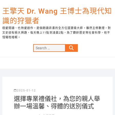
Skip
to
王擎天 Dr. Wang 王博士為現代知
content
識的狩獵者
極愛閱讀、也熱愛創作，是個飽讀詩書的全方位國寶級大師。雖然主修數理，對
文史卻有極大興趣，每天晚上11點到凌晨2點，為了鑽研歷史等社會科學，他不
惜犧牲睡眠。
Search
…
2025-01-12
選擇專業禮儀社，為您的親人舉
辦一場溫馨、得體的送別儀式