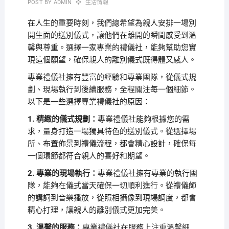
POST BY
ADMIN
生活情報
在人生的重要時刻，我們總希望為親人安排一場別
開生面的送別儀式，讓他們在離開的瞬間感受到溫
馨與尊重。選擇一家專業的禮儀社，能夠幫助您實
現這個願望，確保親人的離別儀式既得體又感人。
專業禮儀社擁有豐富的經驗和專業團隊，從儀式規
劃、現場執行到後續服務，全程關注每一個細節。
以下是一些選擇專業禮儀社的原因：
1. 精緻的儀式規劃：
專業禮儀社能夠根據您的需
求，量身打造一場獨具特色的送別儀式。從選擇場
所、布置佈景到禮儀流程，都會精心設計，確保每
一個環節都符合親人的喜好和期望。
2. 專業的現場執行：
專業禮儀社擁有專業的執行團
隊，能夠在儀式當天確保一切順利進行。從禮儀師
的講詞到音樂播放，從照相攝像到現場調度，都會
精心打理，讓親人的離別儀式更加完美。
3. 溫馨的服務：
專業禮儀社在服務上注重溫馨細