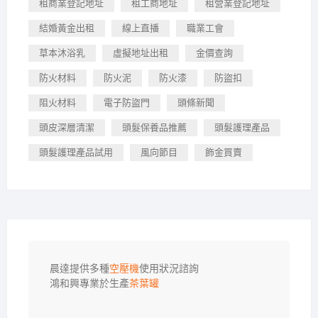
租商業登記地址
租工商地址
租營業登記地址
結婚黃金出租
線上直播
職業工會
草本沐浴乳
虛擬地址出租
金價查詢
防火材料
防火泥
防火漆
防盜扣
阻火材料
電子防盜門
頭條新聞
頭皮深層清潔
頭髮保養品推薦
頭髮護理產品
頭髮護理產品試用
風向節目
飾金買賣
晨達提供多種
空壓機
使用狀況諮詢

鴻和興專業於生產
茶葉罐