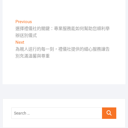
文
Previous
Previous
post:
選擇禮儀社的關鍵：專業服務能如何幫助您順利舉
章
辦送別儀式
導
Next
Next
覽
post:
為親人送行的每一刻，禮儀社提供的細心服務讓告
別充滿溫馨與尊重
Search
…