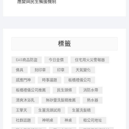
應變與民生備援機制
標籤
EAS商品防盜
今日金價
住宅用火災警報器
佛具
刻印章
印章
天氣變化
感應門神
時事議題
板橋禮儀公司
板橋禮儀公司推薦
民生頭條
消防水帶
清爽沐浴乳
無矽靈洗髮精推薦
熱水器
王擎天
生薑洗頭試用
生薑洗髮精
社群話題
神明桌
神桌
租公司地址