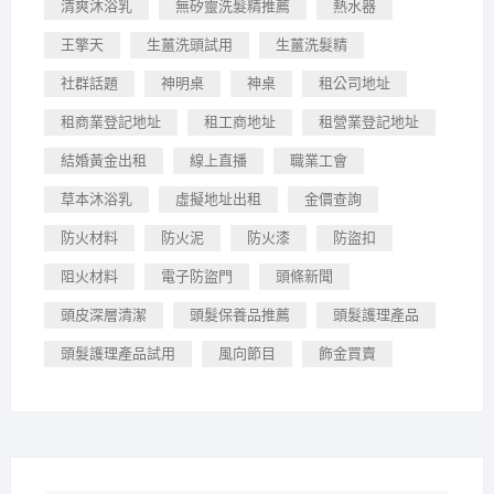
清爽沐浴乳
無矽靈洗髮精推薦
熱水器
王擎天
生薑洗頭試用
生薑洗髮精
社群話題
神明桌
神桌
租公司地址
租商業登記地址
租工商地址
租營業登記地址
結婚黃金出租
線上直播
職業工會
草本沐浴乳
虛擬地址出租
金價查詢
防火材料
防火泥
防火漆
防盜扣
阻火材料
電子防盜門
頭條新聞
頭皮深層清潔
頭髮保養品推薦
頭髮護理產品
頭髮護理產品試用
風向節目
飾金買賣