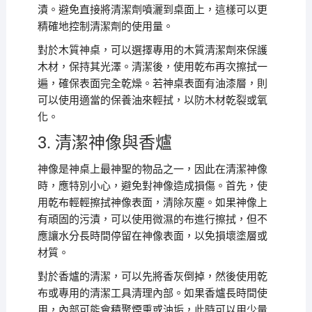
漬。避免直接將清潔劑噴灑到桌面上，這樣可以更
精確地控制清潔劑的使用量。
對於木質神桌，可以選擇專用的木質清潔劑來保護
木材，保持其光澤。清潔後，使用乾布再次擦拭一
遍，確保表面完全乾燥。若神桌表面有油漆層，則
可以使用適當的保養油來輕拭，以防木材乾裂或氧
化。
3. 清潔神像與香爐
神像是神桌上最神聖的物品之一，因此在清潔神像
時，應特別小心，避免對神像造成損傷。首先，使
用乾布輕輕擦拭神像表面，清除灰塵。如果神像上
有頑固的污漬，可以使用微濕的布進行擦拭，但不
應讓水分長時間停留在神像表面，以免損壞塗層或
材質。
對於香爐的清潔，可以先將香灰倒掉，然後使用乾
布或專用的清潔工具清理內部。如果香爐長時間使
用，內部可能會積聚煙熏或油垢，此時可以用少量