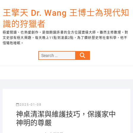
Skip
to
王擎天 Dr. Wang 王博士為現代知
content
識的狩獵者
極愛閱讀、也熱愛創作，是個飽讀詩書的全方位國寶級大師。雖然主修數理，對
文史卻有極大興趣，每天晚上11點到凌晨2點，為了鑽研歷史等社會科學，他不
惜犧牲睡眠。
Search
…
2025-01-08
神桌清潔與維護技巧，保護家中
神明的尊嚴