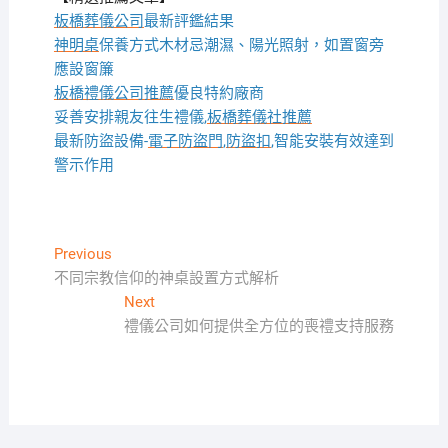
板橋葬儀公司
最新評鑑結果
神明桌
保養方式木材忌潮濕、陽光照射，如置窗旁
應設窗簾
板橋禮儀公司推薦
優良特約廠商
妥善安排親友往生禮儀,
板橋葬儀社推薦
最新防盜設備-
電子防盜門
,
防盜扣
,智能安裝有效達到
警示作用
文
Previous
Previous
post:
不同宗教信仰的神桌設置方式解析
章
Next
Next
導
post:
禮儀公司如何提供全方位的喪禮支持服務
覽