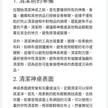
1. 清潔前的準備
在開始清潔神桌之前，首先要確保所有的神像、香
爐、蠟燭和其他供品已經被妥善移開。這樣不僅有
助於防止清潔過程中對物品的損壞，還能避免不必
要的干擾。清潔時，建議將神像或其他物品輕輕放
置在安全的地方，避免摔落或碰撞。
另外，清潔神桌的工具也很重要。選擇一些柔軟的
布料，如棉布或微纖維布，避免使用粗糙的毛巾或
硬刷，這樣可以避免刮傷神桌表面。清潔劑方面，
最好使用中性清潔劑，避免使用含有強酸或強鹼的
清潔劑，因為這些可能會損壞神桌的表面或污染供
品。
2. 清潔神桌表面
神桌表面通常會有灰塵或油污，定期清潔可以保持
其潔淨。首先，用柔軟的乾布輕輕擦拭桌面，去除
灰塵。如果發現桌面上有頑固的污漬，可以使用少
量的中性清潔劑，將其輕輕噴在布上，然後擦拭污