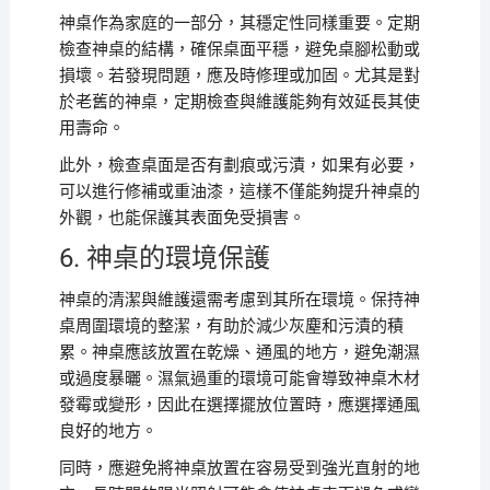
神桌作為家庭的一部分，其穩定性同樣重要。定期
檢查神桌的結構，確保桌面平穩，避免桌腳松動或
損壞。若發現問題，應及時修理或加固。尤其是對
於老舊的神桌，定期檢查與維護能夠有效延長其使
用壽命。
此外，檢查桌面是否有劃痕或污漬，如果有必要，
可以進行修補或重油漆，這樣不僅能夠提升神桌的
外觀，也能保護其表面免受損害。
6. 神桌的環境保護
神桌的清潔與維護還需考慮到其所在環境。保持神
桌周圍環境的整潔，有助於減少灰塵和污漬的積
累。神桌應該放置在乾燥、通風的地方，避免潮濕
或過度暴曬。濕氣過重的環境可能會導致神桌木材
發霉或變形，因此在選擇擺放位置時，應選擇通風
良好的地方。
同時，應避免將神桌放置在容易受到強光直射的地