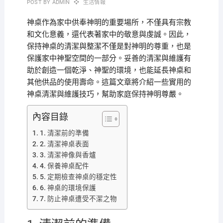
POST BY
ADMIN
生活情報
神桌作為家中供奉神明的重要場所，不僅具有宗教
和文化意義，還代表著家中的敬意與虔誠。因此，
保持神桌的清潔與整潔不僅是對神明的尊重，也是
保護家中神聖空間的一部分。妥善的清潔與維護有
助於創造一個乾淨、神聖的環境，也能延長神桌和
其他供品的使用壽命。這篇文章將介紹一些實用的
神桌清潔與維護技巧，幫助家庭保持神明尊嚴。
內容目錄
1. 清潔前的準備
2. 清潔神桌表面
3. 清潔神像與香爐
4. 保養神桌配件
5. 定期檢查神桌的穩定性
6. 神桌的環境保護
7. 防止神桌遭受不潔之物