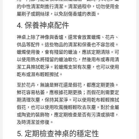
的中性清潔劑進行清潔。清潔過程中，切勿使用金
屬刷子或鋼絲球，以免刮傷香爐的表面。
4. 保養神桌配件
神桌上除了神像與香爐，還常會放置蠟燭、花卉、
供品等配件。這些物品的清潔和保養也不容忽視。
蠟燭使用後，會有殘留的蠟油，應該定期清除。可
以使用熱水將殘留的蠟油軟化，然後用布或專用清
潔工具擦拭乾淨。若蠟燭支架有灰塵，也可以使用
乾布或濕布輕輕擦拭。
至於花卉，無論是鮮花還是假花，都應定期更換。
鮮花容易枯萎，應根據花期更換；而假花則需要定
期清理灰塵，保持其潔淨。可以使用乾布輕輕擦拭
假花，也可以使用吹風機輕輕吹去灰塵。對於金屬
或陶瓷的裝飾物，應定期檢查是否有污漬或損壞，
及時清潔並修復。
5. 定期檢查神桌的穩定性