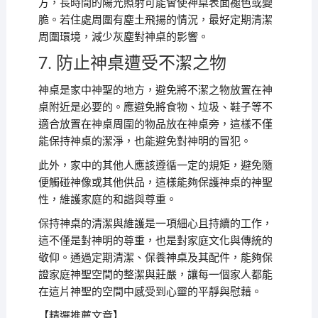
方，長時間的陽光照射可能會使神桌表面褪色或變
脆。若住處周圍有塵土飛揚的情況，最好定期清潔
周圍環境，減少灰塵對神桌的影響。
7. 防止神桌遭受不潔之物
神桌是家中神聖的地方，避免將不潔之物放置在神
桌附近是必要的。應避免將食物、垃圾、鞋子等不
適合放置在神桌周圍的物品放在神桌旁，這樣不僅
能保持神桌的潔淨，也能避免對神明的冒犯。
此外，家中的其他人應該遵循一定的規矩，避免隨
便觸碰神像或其他供品，這樣能夠保護神桌的神聖
性，維護家庭的和諧與尊重。
保持神桌的清潔與維護是一項細心且持續的工作，
這不僅是對神明的尊重，也是對家庭文化與傳統的
敬仰。通過定期清潔、保養神桌及其配件，能夠保
證家庭神聖空間的整潔與莊嚴，讓每一個家人都能
在這片神聖的空間中感受到心靈的平靜與慰藉。
【精選推薦文章】