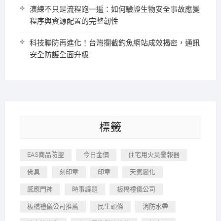
演練不只是流程跑一遍：如何驗證生物安全事故應變
程序與資源配置的完整韌性
科技聯防再進化！台灣攔截釣魚網站成效揭密，通訊
安全防護全面升級
標籤
EAS商品防盜
今日金價
住宅用火災警報器
佛具
刻印章
印章
天氣變化
感應門神
時事議題
板橋禮儀公司
板橋禮儀公司推薦
民生頭條
消防水帶