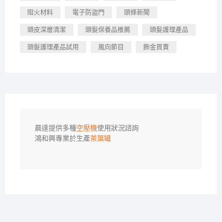
阻火材料
電子防盜門
頭條新聞
頭皮深層清潔
頭髮保養品推薦
頭髮護理產品
頭髮護理產品試用
風向節目
飾金買賣
晨達提供多種
空壓機
使用狀況諮詢

鴻和興專業於生產
茶葉罐