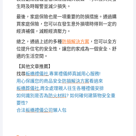
生時及時報警並減少損失。
最後，家庭保險也是一項重要的防損措施。通過購
買家庭保險，您可以在發生意外損壞時得到一定的
經濟補償，減輕經濟壓力。
總之，通過上述的多種
防損解決方案
，您可以全方
位提升住宅的安全性，讓您的家成為一個安全、舒
適的生活空間。
【其他文章推薦】
找尋
板橋禮儀社
,專業禮儀師真誠用心服務!
用心保護您的商品安全
防損解決方案
看過來
板橋葬儀社
,周全處理親人往生各種禮儀安排
如何識別是否為
防火材料
? 如何確何建築物安全重
要性?
合法
板橋禮儀公司
懶人包