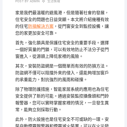
POST BY
ADMIN
生活情報
家是我們最溫暖的避風港，但是隨著社會的發展，
住宅安全的問題也日益突顯。本文將介紹幾種有效
的住宅
防損解決方案
，從門窗安全到監控設備，讓
您的家更加安全可靠。
首先，強化鎖具是保護住宅安全的重要手段。選擇
一個好質量的門鎖，可以有效地防止不法分子從門
窗進入，從源頭上降低家裡的風險。
其次，安裝防盜網是一個簡單而有效的防損方法。
防盜網不僅可以阻擋外來的侵入，還能夠增加窗戶
的承重能力，對抗強烈的風雨和碰撞。
除了物理防護措施，智能家居系統的應用也為住宅
安全提供了新的可能。通過安裝監控攝像頭和門鈴
報警器，您可以實時掌握家裡的情況，一旦發生異
常，能夠立刻採取行動。
此外，防火設施也是住宅安全不可或缺的一環。安
裝自動煙霧報警器和煙霧滅火裝置，可以在火災發