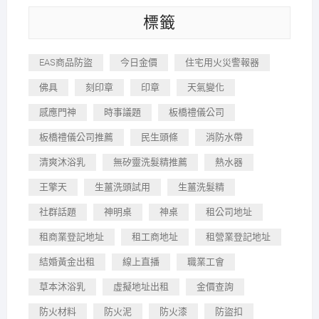
標籤
EAS商品防盜
今日金價
住宅用火災警報器
佛具
刻印章
印章
天氣變化
感應門神
時事議題
板橋禮儀公司
板橋禮儀公司推薦
民生頭條
消防水帶
清爽沐浴乳
無矽靈洗髮精推薦
熱水器
王擎天
生薑洗頭試用
生薑洗髮精
社群話題
神明桌
神桌
租公司地址
租商業登記地址
租工商地址
租營業登記地址
結婚黃金出租
線上直播
職業工會
草本沐浴乳
虛擬地址出租
金價查詢
防火材料
防火泥
防火漆
防盜扣