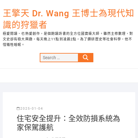
Skip
to
王擎天 Dr. Wang 王博士為現代知
content
識的狩獵者
極愛閱讀、也熱愛創作，是個飽讀詩書的全方位國寶級大師。雖然主修數理，對
文史卻有極大興趣，每天晚上11點到凌晨2點，為了鑽研歷史等社會科學，他不
惜犧牲睡眠。
Search
…
2025-01-04
住宅安全提升：全效防損系統為
家保駕護航