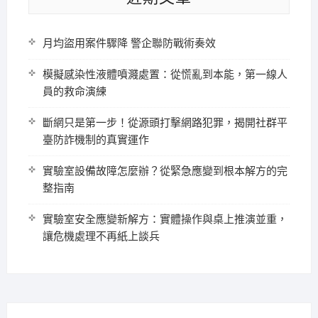
月均盜用案件驟降 警企聯防戰術奏效
模擬感染性液體噴濺處置：從慌亂到本能，第一線人
員的救命演練
斷網只是第一步！從源頭打擊網路犯罪，揭開社群平
臺防詐機制的真實運作
實驗室設備故障怎麼辦？從緊急應變到根本解方的完
整指南
實驗室安全應變新解方：實體操作與桌上推演並重，
讓危機處理不再紙上談兵