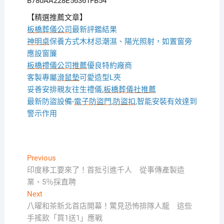
B780AA228E56361FB54
【精選推薦文章】
板橋葬儀公司
最新評鑑結果
神明桌
保養方式木材忌潮濕、陽光照射，如置窗旁
應設窗簾
板橋禮儀公司推薦
優良特約廠商
客製專屬
滑鼠墊
可愛造型L夾
妥善安排親友往生禮儀,
板橋葬儀社推薦
最新防盜設備-
電子防盜門
,
防盜扣
,智能安裝有效達到
警示作用
文
Previous
Previous
post:
印度移工要來了！首批引進千人 從事傳產製造
章
業、5％採直聘
導
Next
Next
覽
post:
八曜和茶新北首店開幕！驚見恐怖排隊人龍 這些
手搖飲「買1送1」應戰