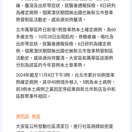
痛、腹瀉及出疹等症狀，就醫後通報採檢，8日研判
為確定病例。個案潛伏期間無出國也無新北市登革
熱管制區活動史，感染源尚待釐清。
北市萬華區昨日新增1例登革熱本土確定病例，為60
多歲女性，10月28日出現肌肉、骨骼痠痛、嘔吐及
出疹等症狀，就醫後通報採檢，6日研判為確定病
例。個案潛伏期間無出國也無新北市登革熱管制區
活動史，感染源尚待釐清。大安區和萬華區這兩例
分別為該區的今年首例本土登革熱。
2024年截至11月8日下午3時，台北市累計50例登革
熱確定病例，其中45例境外移入，5例為本土病例，
前3例本土病例之基因定序結果與新北市新店及中和
區群聚事件相同。
神明桌
神桌
大安區公所發動社區清潔日，進行社區病媒蚊密度