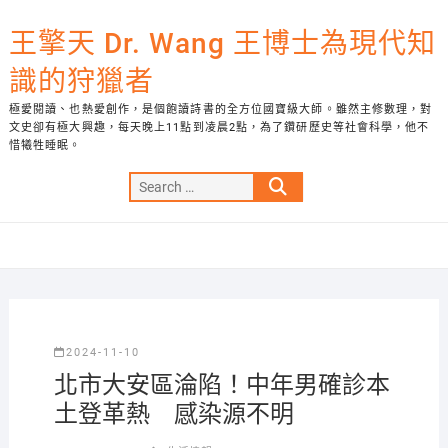
Skip
to
王擎天 Dr. Wang 王博士為現代知
content
識的狩獵者
極愛閱讀、也熱愛創作，是個飽讀詩書的全方位國寶級大師。雖然主修數理，對
文史卻有極大興趣，每天晚上11點到凌晨2點，為了鑽研歷史等社會科學，他不
惜犧牲睡眠。
Search
…
2024-11-10
北市大安區淪陷！中年男確診本
土登革熱 感染源不明