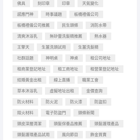
佛具
刻印章
印章
天氣變化
感應門神
時事議題
板橋禮儀公司
板橋禮儀公司推薦
民生頭條
消防水帶
清爽沐浴乳
無矽靈洗髮精推薦
熱水器
王擎天
生薑洗頭試用
生薑洗髮精
社群話題
神明桌
神桌
租公司地址
租商業登記地址
租工商地址
租營業登記地址
結婚黃金出租
線上直播
職業工會
草本沐浴乳
虛擬地址出租
金價查詢
防火材料
防火泥
防火漆
防盜扣
阻火材料
電子防盜門
頭條新聞
頭皮深層清潔
頭髮保養品推薦
頭髮護理產品
頭髮護理產品試用
風向節目
飾金買賣