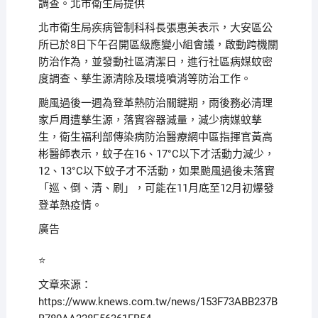
調查。北市衛生局提供
北市衛生局疾病管制科科長張惠美表示，大安區公
所已於8日下午召開區級應變小組會議，啟動跨機關
防治作為，並發動社區清潔日，進行社區病媒蚊密
度調查、孳生源清除及環境噴消等防治工作。
颱風過後一週為登革熱防治關鍵期，雨後務必清理
家戶周遭孳生源，落實容器減量，減少病媒蚊孳
生，衛生福利部傳染病防治醫療網中區指揮官黃高
彬醫師表示，蚊子在16、17°C以下才活動力減少，
12、13°C以下蚊子才不活動，如果颱風過後未落實
「巡、倒、清、刷」，可能在11月底至12月初爆發
登革熱疫情。
廣告
⭐️
文章來源：
https://www.knews.com.tw/news/153F73ABB237B