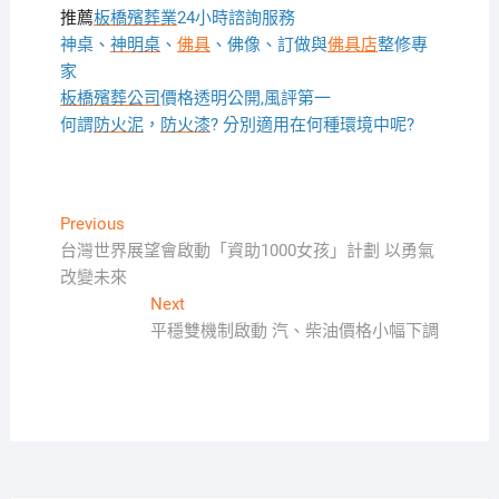
推薦
板橋殯葬業
24小時諮詢服務
神桌、
神明桌
、
佛具
、佛像、訂做與
佛具店
整修專
家
板橋殯葬公司
價格透明公開,風評第一
何謂
防火泥
，
防火漆
? 分別適用在何種環境中呢?
文
Previous
Previous
post:
台灣世界展望會啟動「資助1000女孩」計劃 以勇氣
章
改變未來
導
Next
Next
覽
post:
平穩雙機制啟動 汽、柴油價格小幅下調