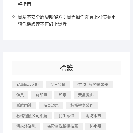
整指南
實驗室安全應變新解方：實體操作與桌上推演並重，
讓危機處理不再紙上談兵
標籤
EAS商品防盜
今日金價
住宅用火災警報器
佛具
刻印章
印章
天氣變化
感應門神
時事議題
板橋禮儀公司
板橋禮儀公司推薦
民生頭條
消防水帶
清爽沐浴乳
無矽靈洗髮精推薦
熱水器