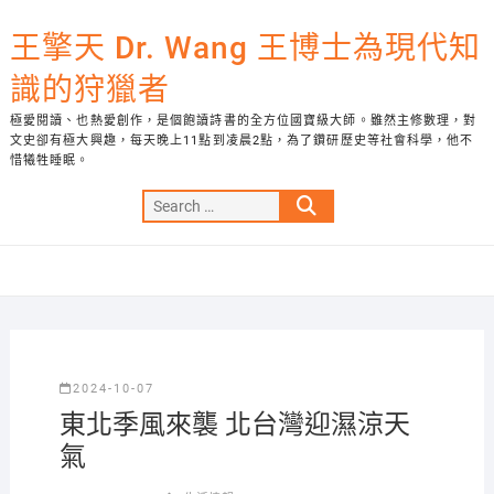
Skip
to
王擎天 Dr. Wang 王博士為現代知
content
識的狩獵者
極愛閱讀、也熱愛創作，是個飽讀詩書的全方位國寶級大師。雖然主修數理，對
文史卻有極大興趣，每天晚上11點到凌晨2點，為了鑽研歷史等社會科學，他不
惜犧牲睡眠。
Search
…
2024-10-07
東北季風來襲 北台灣迎濕涼天
氣