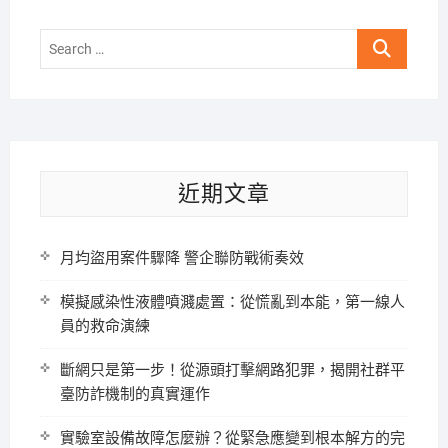
Search
…
近期文章
月均盜用案件驟降 警企聯防戰術奏效
模擬感染性液體噴濺處置：從慌亂到本能，第一線人
員的救命演練
斷網只是第一步！從源頭打擊網路犯罪，揭開社群平
臺防詐機制的真實運作
實驗室設備故障怎麼辦？從緊急應變到根本解方的完