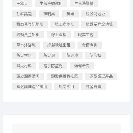
王擎天
生薑洗頭試用
生薑洗髮精
社群話題
神明桌
神桌
租公司地址
租商業登記地址
租工商地址
租營業登記地址
結婚黃金出租
線上直播
職業工會
草本沐浴乳
虛擬地址出租
金價查詢
防火材料
防火泥
防火漆
防盜扣
阻火材料
電子防盜門
頭條新聞
頭皮深層清潔
頭髮保養品推薦
頭髮護理產品
頭髮護理產品試用
風向節目
飾金買賣