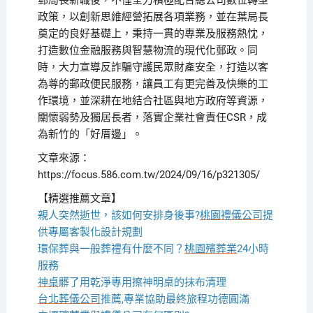
郵局長新職後，不僅全力積極配合總公司數位轉型
政策，以創新思維經營拓展各項業務，並在葉局長
奠定的良好基礎上，秉持一貫的專業及服務熱忱，
打造數位金融服務與智慧物流的現代化郵政。同
時，大力宣導反詐騙守護民眾財產安全，打造以客
為尊的郵政便民服務，讓員工有更完善及快樂的工
作環境，並深耕在地結合社區與地方政府等資源，
關懷弱勢及獨居長者，落實企業社會責任CSR，成
為新竹的「好厝邊」。
文章來源：
https://focus.586.com.tw/2024/09/16/p321305/
【精選推薦文章】
親人突然逝世，該如何安排身後事?
桃園禮儀公司
提
供專屬客製化設計規劃
環保葬與一般葬禮有什麼不同？
桃園殯葬業
24小時
服務
神桌
髒了用乾淨專用擦神明桌的抹布清理
台北葬儀公司
推薦,專業協助最終旅程功德圓滿