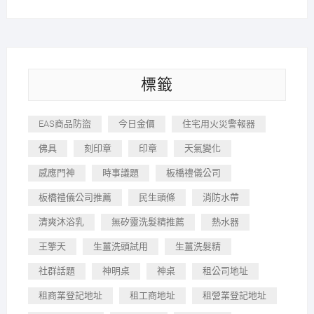
標籤
EAS商品防盜
今日金價
住宅用火災警報器
佛具
刻印章
印章
天氣變化
感應門神
時事議題
板橋禮儀公司
板橋禮儀公司推薦
民生頭條
消防水帶
清爽沐浴乳
無矽靈洗髮精推薦
熱水器
王擎天
生薑洗頭試用
生薑洗髮精
社群話題
神明桌
神桌
租公司地址
租商業登記地址
租工商地址
租營業登記地址