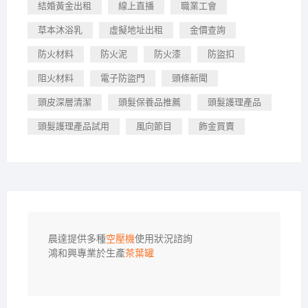
結婚黃金出租
線上直播
職業工會
草本沐浴乳
虛擬地址出租
金價查詢
防火材料
防火泥
防火漆
防盜扣
阻火材料
電子防盜門
頭條新聞
頭皮深層清潔
頭髮保養品推薦
頭髮護理產品
頭髮護理產品試用
風向節目
飾金買賣
晨達提供多種
空壓機
使用狀況諮詢

鴻和興專業於生產
茶葉罐