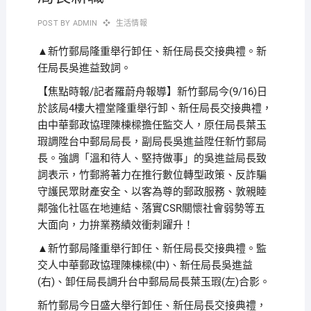
POST BY
ADMIN
生活情報
▲新竹郵局隆重舉行卸任、新任局長交接典禮。新
任局長吳進益致詞。
【焦點時報/記者羅蔚舟報導】新竹郵局今(9/16)日
於該局4樓大禮堂隆重舉行卸、新任局長交接典禮，
由中華郵政協理陳棟樑擔任監交人，原任局長葉玉
瑕調陞台中郵局局長，副局長吳進益陞任新竹郵局
長。強調「溫和待人、堅持做事」的吳進益局長致
詞表示，竹郵將著力在推行數位轉型政策、反詐騙
守護民眾財產安全、以客為尊的郵政服務、敦親睦
鄰強化社區在地連結、落實CSR關懷社會弱勢等五
大面向，力拚業務績效衝刺躍升！
▲新竹郵局隆重舉行卸任、新任局長交接典禮。監
交人中華郵政協理陳棟樑(中)、新任局長吳進益
(右)、卸任局長調升台中郵局局長葉玉瑕(左)合影。
新竹郵局今日盛大舉行卸任、新任局長交接典禮，