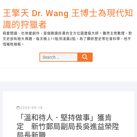
Skip
to
王擎天 Dr. Wang 王博士為現代知
content
識的狩獵者
極愛閱讀、也熱愛創作，是個飽讀詩書的全方位國寶級大師。雖然主修數理，對
文史卻有極大興趣，每天晚上11點到凌晨2點，為了鑽研歷史等社會科學，他不
惜犧牲睡眠。
Search
…
2024-09-18
「溫和待人．堅持做事」獲肯
定 新竹郵局副局長吳進益榮陞
局長新職