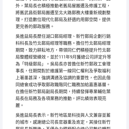
外，葉局長也積極推動老舊局屋搬遷及修護工程，
將舊武昌街郵局搬遷至北大路郵務大樓重新規劃整
理，打造數位現代化郵局及舒適的用郵空間，提供
更完善的郵政服務。
吳進益局長歷任湖口郵局經理、新竹郵局企劃行銷
科科長及竹北郵局經理等職務。擔任竹北郵局經理
期間，致力耕耘地方，帶領同仁們積極提升竹北郵
局整體經營績效，並於111年9月獲總公司評定升等
為「特級郵局」。吳局長亦曾擔任新竹郵政工會理
事長，任期間對於維護第一線同仁權利及爭取福利
上著墨甚深，強調溝通及協調的重要性，也因此偕
同總會成功爭取郵政職階同仁職務加給嘉惠基層。
在擔任新竹郵局副局長期間，持續發揮專業輔佐葉
局長在局務及各項業務的推動，評比績效表現亮
麗。
吳進益局長表示，新竹地區是科技與人文兼容並蓄
的城市，感謝總公司長官器重及肯定，其接任新竹