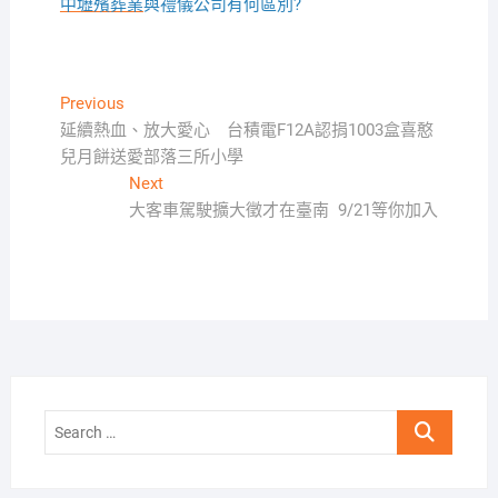
中壢殯葬業
與禮儀公司有何區別?
文
Previous
Previous
post:
延續熱血、放大愛心 台積電F12A認捐1003盒喜憨
章
兒月餅送愛部落三所小學
導
Next
Next
覽
post:
大客車駕駛擴大徵才在臺南 9/21等你加入
Search
…