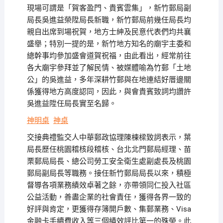
現場可謂是「賀客盈門、貴賓雲集」，新竹郵局副
局長吳進益榮陞局長新職，新竹郵局前幾任局長均
親自出席到場祝賀，地方士紳及民意代表們均共襄
盛舉；特別一提的是，新竹地方知名的廟宇主委和
總幹事均參加盛會道賀祝福，由此看出，經常前往
各大廟宇參拜並了解民情、被媒體喻為竹郵「土地
公」的吳進益，多年深耕竹郵與在地連結好厝邊關
係獲得地方高度認同，因此，與會貴賓致詞均讚許
吳進益陞任局長實至名歸。
神明桌
神桌
交接典禮監交人中華郵政協理陳棟樑致詞表示，葉
局長歷任桃園稽核段稽核、台北北門郵局經理、苗
栗郵局局長、總公司勞工安全衛生處副處長及桃園
郵局副局長等職務。接任新竹郵局局長以來，積極
督導各項業務績效卓著之餘，亦帶領同仁投入社區
公益活動，善盡企業的社會責任，獲得各界一致的
好評與肯定，更獲得存簿開戶數、集郵業務、Visa
金融卡手續費收入等三個績效評比第一的殊榮。此