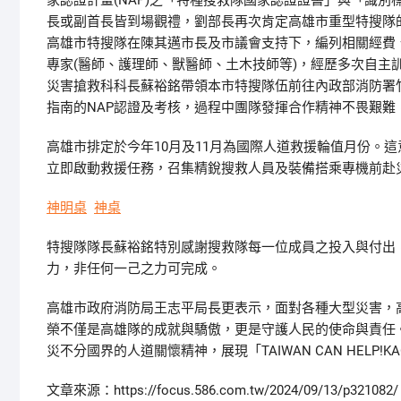
家認證計畫(NAP)之「特種搜救隊國家認證證書」與「識
長或副首長皆到場觀禮，劉部長再次肯定高雄市重型特搜隊
高雄市特搜隊在陳其邁市長及市議會支持下，編列相關經費
專家(醫師、護理師、獸醫師、土木技師等)，經歷多次自主訓
災害搶救科科長蘇裕銘帶領本市特搜隊伍前往內政部消防署竹
指南的NAP認證及考核，過程中團隊發揮合作精神不畏艱
高雄市排定於今年10月及11月為國際人道救援輪值月份。
立即啟動救援任務，召集精銳搜救人員及裝備搭乘專機前赴
神明桌
神桌
特搜隊隊長蘇裕銘特別感謝搜救隊每一位成員之投入與付出
力，非任何一己之力可完成。
高雄市政府消防局王志平局長更表示，面對各種大型災害，
榮不僅是高雄隊的成就與驕傲，更是守護人民的使命與責任
災不分國界的人道關懷精神，展現「TAIWAN CAN HELP!KAO
文章來源：https://focus.586.com.tw/2024/09/13/p321082/