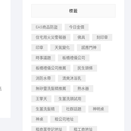
標籤
EAS商品防盜
今日金價
住宅用火災警報器
佛具
刻印章
印章
天氣變化
感應門神
時事議題
板橋禮儀公司
板橋禮儀公司推薦
民生頭條
消防水帶
清爽沐浴乳
話
無矽靈洗髮精推薦
熱水器
王擎天
生薑洗頭試用
生薑洗髮精
社群話題
神明桌
神桌
租公司地址
租商業登記地址
租工商地址