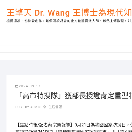
Skip
to
王擎天 Dr. Wang 王博士為現
content
極愛閱讀、也熱愛創作，是個飽讀詩書的全方位國寶級大師。雖然主修數理，對
2024-09-17
「高市特搜隊」獲部長授證肯定重型
POST BY
ADMIN
生活情報
【焦點時報/記者蔡宗憲報導】9月21日為我國國家防災日