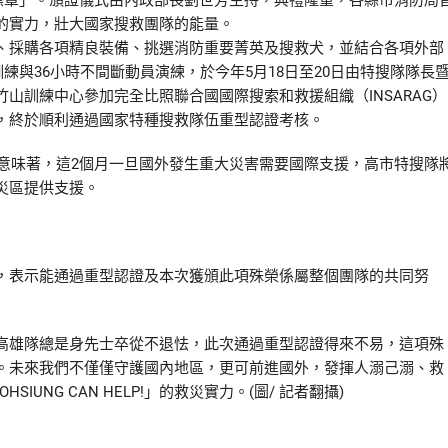
別標章」。頒證儀式由內政部長劉世芳主持，典禮隆重，各縣市消防局
的實力，壯大國家搜救團隊的能量。
、採購各項精良裝備、挑選消防重要菁英及搜救犬，並結合各項外部
練與36小時不間斷動員演練，於今年5月18日至20日由特搜隊隊長
山訓練中心參加完全比照聯合國國際搜索和救援組織（INSARAG）
難，終於順利通過國家特種搜救隊伍重型認證考核。
這意味著，這2個月一旦國外發生重大災害需要國際支援，高市特搜隊
災區提供支援。
，表示能通過重型認證及本次獲頒此項殊榮係屬整個團隊的共同努
高雄隊總是身先士卒從不退怯，此次通過重型認證得來不易，這項殊
。未來我們不僅僅守護國內地區，更可前進國外，發揮人溺己溺、救
HSIUNG CAN HELP!」的救災實力。(圖/ 記者翻攝)