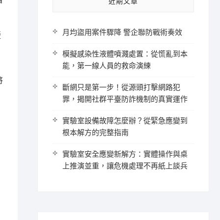
首
近期文章
月均盜用案件驟降 警企聯防戰術奏效
暨
模擬感染性液體噴濺處置：從慌亂到本
能，第一線人員的救命演練
將
斷網只是第一步！從源頭打擊網路犯
罪，揭開社群平臺防詐機制的真實運作
實驗室設備故障怎麼辦？從緊急應變到
根本解方的完整指南
實驗室安全應變新解方：實體操作與桌
上推演並重，讓危機處理不再紙上談兵