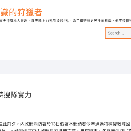
代知識的狩獵者
文史卻有極大興趣，每天晚上11點到凌晨2點，為了鑽研歷史等社會科學，他不惜犧
特搜隊實力
，值此前夕，內政部消防署於13日假署本部頒發今年通過特種搜救隊國