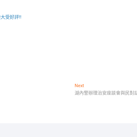
大受好評!!
Next
Next
post:
湖內警辦理治安座談會與民對