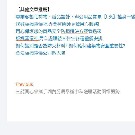
【其他文章推薦】
專業客製化禮物、贈品設計，辦公用品常見【
L夾
】搖身一變
找尋
板橋禮儀社
,專業禮儀師真誠用心服務!
用心保護您的商品安全
防損解決方案
看過來
板橋葬儀社
,周全處理親人往生各種禮儀安排
如何識別是否為
防火材料
? 如何確何建築物安全重要性?
合法
板橋禮儀公司
懶人包
文
Previous
Previous
post:
三龍同心會攜手湖內分局舉辦中秋送暖活動關懷弱勢
章
導
覽