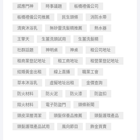
感應門神
時事議題
板橋禮儀公司
板橋禮儀公司推薦
民生頭條
消防水帶
清爽沐浴乳
無矽靈洗髮精推薦
熱水器
王擎天
生薑洗頭試用
生薑洗髮精
社群話題
神明桌
神桌
租公司地址
租商業登記地址
租工商地址
租營業登記地址
結婚黃金出租
線上直播
職業工會
草本沐浴乳
虛擬地址出租
金價查詢
防火材料
防火泥
防火漆
防盜扣
阻火材料
電子防盜門
頭條新聞
頭皮深層清潔
頭髮保養品推薦
頭髮護理產品
頭髮護理產品試用
風向節目
飾金買賣