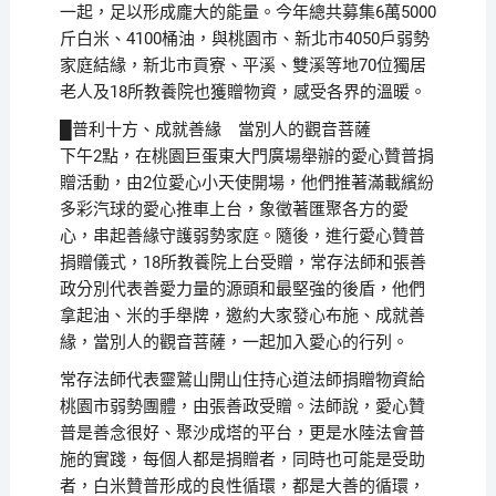
一起，足以形成龐大的能量。今年總共募集6萬5000
斤白米、4100桶油，與桃園市、新北市4050戶弱勢
家庭結緣，新北市貢寮、平溪、雙溪等地70位獨居
老人及18所教養院也獲贈物資，感受各界的溫暖。
█普利十方、成就善緣 當別人的觀音菩薩
下午2點，在桃園巨蛋東大門廣場舉辦的愛心贊普捐
贈活動，由2位愛心小天使開場，他們推著滿載繽紛
多彩汽球的愛心推車上台，象徵著匯聚各方的愛
心，串起善緣守護弱勢家庭。隨後，進行愛心贊普
捐贈儀式，18所教養院上台受贈，常存法師和張善
政分別代表善愛力量的源頭和最堅強的後盾，他們
拿起油、米的手舉牌，邀約大家發心布施、成就善
緣，當別人的觀音菩薩，一起加入愛心的行列。
常存法師代表靈鷲山開山住持心道法師捐贈物資給
桃園市弱勢團體，由張善政受贈。法師說，愛心贊
普是善念很好、聚沙成塔的平台，更是水陸法會普
施的實踐，每個人都是捐贈者，同時也可能是受助
者，白米贊普形成的良性循環，都是大善的循環，