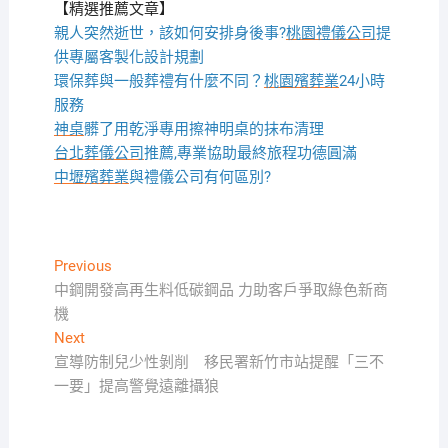
【精選推薦文章】
親人突然逝世，該如何安排身後事?
桃園禮儀公司
提
供專屬客製化設計規劃
環保葬與一般葬禮有什麼不同？
桃園殯葬業
24小時
服務
神桌
髒了用乾淨專用擦神明桌的抹布清理
台北葬儀公司
推薦,專業協助最終旅程功德圓滿
中壢殯葬業
與禮儀公司有何區別?
文
Previous
Previous
post:
中鋼開發高再生料低碳鋼品 力助客戶爭取綠色新商
章
機
導
Next
Next
覽
post:
宣導防制兒少性剝削 移民署新竹市站提醒「三不
一要」提高警覺遠離攝狼