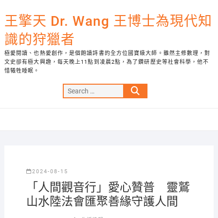
Skip
to
王擎天 Dr. Wang 王博士為現代知
content
識的狩獵者
極愛閱讀、也熱愛創作，是個飽讀詩書的全方位國寶級大師。雖然主修數理，對
文史卻有極大興趣，每天晚上11點到凌晨2點，為了鑽研歷史等社會科學，他不
惜犧牲睡眠。
Search
…
2024-08-15
「人間觀音行」愛心贊普 靈鷲
山水陸法會匯聚善緣守護人間