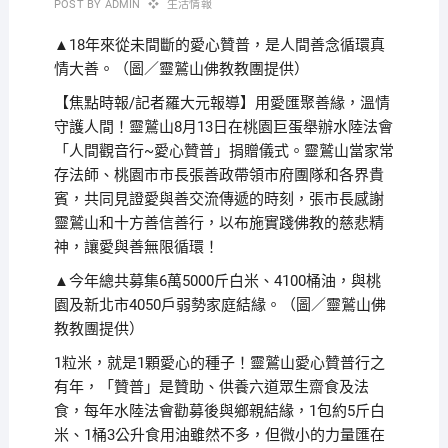
POST BY
ADMIN
生活情報
▲18年來從未間斷的愛心贊普，是人間善念循環真
情大善。（圖／靈鷲山佛教教團提供）
【焦點時報/記者羅大元報導】用愛匯聚善緣，溫情
守護人間！靈鷲山8月13日在桃園巨蛋舉辦水陸法會
「人間觀音行~愛心贊普」捐贈儀式。靈鷲山當家常
存法師、桃園市市長張善政帶領市府團隊和各界貴
賓，共同見證愛與善交流傳遞的時刻，張市長感謝
靈鷲山和十方善信善行，以布施實踐佛教的慈悲精
神，讓愛與善無限循環！
▲今年總共募集6萬5000斤白米、4100桶油，與桃
園及新北市4050戶弱勢家庭結緣。（圖／靈鷲山佛
教教團提供）
1粒米，就是1顆愛心的種子！靈鷲山愛心贊普行之
有年，「贊普」是贊助、供養六道眾生齋食及法
食，每年水陸法會勸募後與鄉親結緣，1包約5斤白
米、1桶3公升食用油雖然不多，但微小的力量匯在