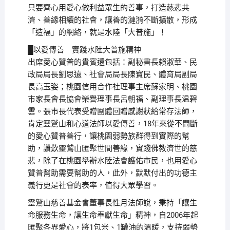
只要齊心用愛心做利益眾生的善事，打造慈悲共
濟、善緣相續的社會，讓善的漣漪不斷擴散，形成
「造福」的網絡，就是水陸「大普施」！
█以愛傳善 實踐水陸大普施精神
出席愛心贊普的貴賓還包括：副秘書長賴淑華、民
政局局長劉思遠、社會局局長陳寶民、體育局副局
長高玉姿；桃園信用合作社理事主席蘇家明、桃園
市家長會長協會榮譽理事長呂朝福、副理事長温碧
雲。張市長代表受贈團體回贈感謝狀給常存法師，
肯定靈鷲山和心道法師以愛傳善，18年來從不間斷
的愛心贊普善行，讓桃園弱勢族群得到實際的幫
助，讚歎靈鷲山匯聚世間善緣，實踐佛教濟世的慈
悲，除了在桃園舉辦水陸法會護佑市民，也用愛心
贊普幫助需要幫助的人，此外，默默付出的功德主
義行更是社會的表率，值得大眾學習。
靈鷲山慈善基金會董事長性月法師說，秉持「讓生
命服務生命，讓生命奉獻生命」精神，自2006年起
匯聚各界愛心，將1包米、1罐油的溫暖，支持弱勢