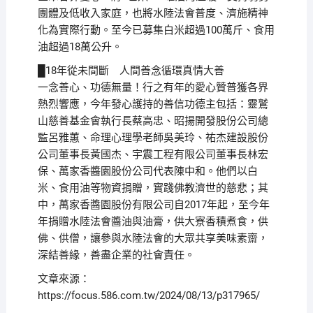
團體及低收入家庭，也將水陸法會普度、濟施精神
化為實際行動。至今已募集白米超過100萬斤、食用
油超過18萬公升。
█18年從未間斷 人間善念循環真情大善
一念善心、功德無量！行之有年的愛心贊普獲各界
熱烈響應，今年發心護持的善信功德主包括：靈鷲
山慈善基金會執行長蔡高忠、昭揚開發股份公司總
監呂雅蕙、命理心理學老師吳美玲、祐杰建設股份
公司董事長黃國杰、宇震工程有限公司董事長林宏
保、萬家香醬園股份公司代表陳中和。他們以白
米、食用油等物資捐贈，實踐佛教濟世的慈悲；其
中，萬家香醬園股份有限公司自2017年起，至今年
年捐贈水陸法會醬油與油膏，供大寮香積煮食，供
佛、供僧，讓參與水陸法會的大眾共享美味素齋，
深結善緣，善盡企業的社會責任。
文章來源：
https://focus.586.com.tw/2024/08/13/p317965/