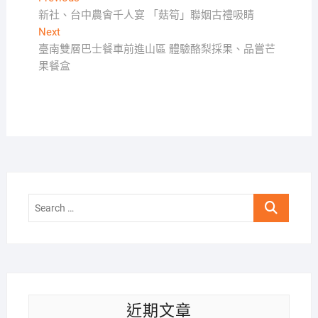
文
post:
新社、台中農會千人宴 「菇筍」聯姻古禮吸睛
章
Next
Next
導
post:
臺南雙層巴士餐車前進山區 體驗酪梨採果、品嘗芒
覽
果餐盒
Search
…
近期文章