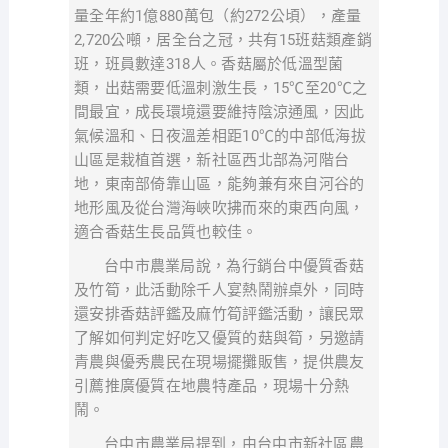
量全年約1億880萬包（約272公頃），產量
2,720公噸，居全台之冠，共有15班菇類產銷
班，班員數達318人。香菇屬於低溫型菌
類，出菇需要低溫刺激生長，15℃至20℃之
間最宜，成長環境還要維持陰涼通風，因此
氣候溫和、日夜溫差相距10℃的中部低海拔
山區是栽植首選，新社區西北部為河階台
地，東南部倚靠山區，能夠兼有來自河谷的
地形風及從台灣海峽吹拂而來的東西向風，
適合香菇生長品質也較佳。
台中市農業局說，為行銷台中優質香菇
及竹筍，此活動除千人宴熱鬧辦桌外，同時
還安排香菇評鑑及麻竹筍評鑑活動，讓民眾
了解如何判定好吃又優質的菇與筍，另邀請
青農與優秀農民在現場擺攤販售，提供農友
引薦推廣優質在地農特產品，現場十分熱
鬧。
台中市農業局提到，由台中市新社區農