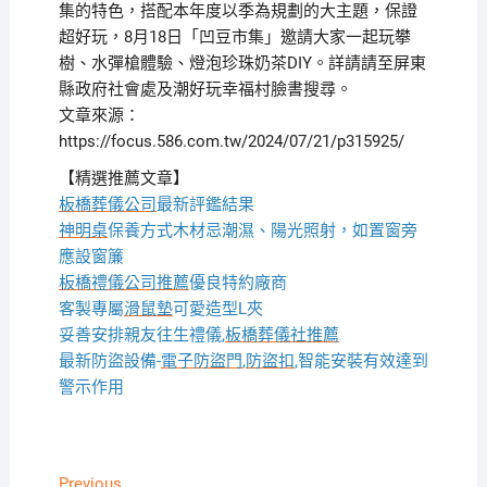
集的特色，搭配本年度以季為規劃的大主題，保證
超好玩，8月18日「凹豆市集」邀請大家一起玩攀
樹、水彈槍體驗、燈泡珍珠奶茶DIY。詳請請至屏東
縣政府社會處及潮好玩幸福村臉書搜尋。
文章來源：
https://focus.586.com.tw/2024/07/21/p315925/
【精選推薦文章】
板橋葬儀公司
最新評鑑結果
神明桌
保養方式木材忌潮濕、陽光照射，如置窗旁
應設窗簾
板橋禮儀公司推薦
優良特約廠商
客製專屬
滑鼠墊
可愛造型L夾
妥善安排親友往生禮儀,
板橋葬儀社推薦
最新防盜設備-
電子防盜門
,
防盜扣
,智能安裝有效達到
警示作用
Previous
Previous