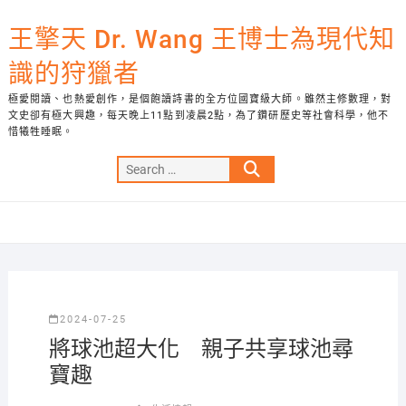
Skip
to
王擎天 Dr. Wang 王博士為現代知
content
識的狩獵者
極愛閱讀、也熱愛創作，是個飽讀詩書的全方位國寶級大師。雖然主修數理，對
文史卻有極大興趣，每天晚上11點到凌晨2點，為了鑽研歷史等社會科學，他不
惜犧牲睡眠。
Search
…
2024-07-25
將球池超大化 親子共享球池尋
寶趣