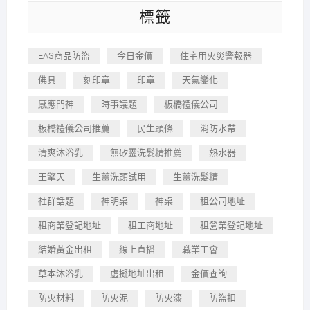
標籤
EAS商品防盜
今日金價
住宅用火災警報器
佛具
刻印章
印章
天氣變化
感應門神
時事議題
板橋禮儀公司
板橋禮儀公司推薦
民生頭條
消防水帶
清爽沐浴乳
無矽靈洗髮精推薦
熱水器
王擎天
生薑洗頭試用
生薑洗髮精
社群話題
神明桌
神桌
租公司地址
租商業登記地址
租工商地址
租營業登記地址
結婚黃金出租
線上直播
職業工會
草本沐浴乳
虛擬地址出租
金價查詢
防火材料
防火泥
防火漆
防盜扣