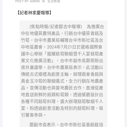
POST BY
ADMIN
生活情報
【記者林家慶報導】
(焦點時報/記者鄒志中報導) 為推廣台
中在地優質農特產品，行銷台中優質香菇及
竹筍，台中市農業局輔導台中市新社區及台
中地區農會，2024年7月21日於葳格國際會
議中心舉辦「龍耀菇筍聯姻暨千人宴菇筍產
業文化推廣活動」，台中市副市長鄭照新出
席共襄盛舉。台中市農業局表示，此活動以
傳統古式婚禮為創意主軸，辦理兩會香菇與
黃金玉冷筍的聯姻儀式，全力行銷在地農產
品。宣傳活動也與當地農民合作，直接從產
地直送新鮮的菇類和筍類，透過餐廳設計出
各種不同菇筍料理，盛大辦理菇筍聯姻千人
宴，盼透過創意活動及特別的菇筍料理，吸
引饕客參與。
鄭副市長表示，台中市新社區香菇栽培