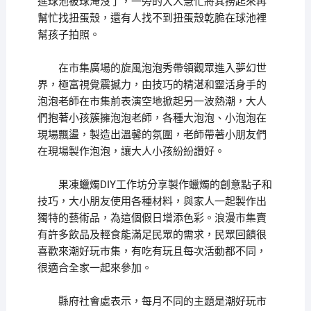
進球池被球淹沒了，一旁的大人急忙將其撈起來再
幫忙找扭蛋殼，還有人找不到扭蛋殼乾脆在球池裡
幫孩子拍照。
在市集廣場的旋風泡泡秀帶領觀眾進入夢幻世
界，極富視覺震撼力，由技巧的精湛和靈活身手的
泡泡老師在市集前表演空地掀起另一波熱潮，大人
們抱著小孩簇擁泡泡老師，各種大泡泡、小泡泡在
現場飄盪，製造出溫馨的氛圍，老師帶著小朋友們
在現場製作泡泡，讓大人小孩紛紛讚好。
果凍蠟燭DIY工作坊分享製作蠟燭的創意點子和
技巧，大小朋友使用各種材料，與家人一起製作出
獨特的藝術品，為這個假日增添色彩。浪漫市集賣
有許多飲品及輕食能滿足民眾的需求，民眾回饋很
喜歡來潮好玩巿集，有吃有玩且每次活動都不同，
很適合全家一起來參加。
縣府社會處表示，每月不同的主題是潮好玩市