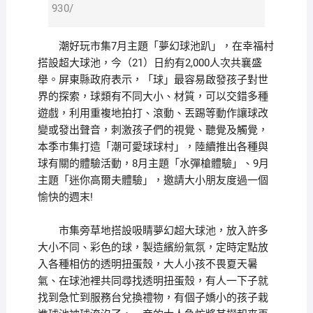
930/
潮好玩市集7月主題「夢幻球池趴」，在幸福村
搭設超大球池，今（21）日約有2,000人次共襄盛
舉。屏東縣政府表示，「球」最容易啟發孩子對世
界的探索，球類有不同大小、材質，可以交錯多種
遊戲，利用重複地拍打、滾動、丟踢等動作讓球改
變或發出聲音，刺激孩子們的視覺、聽覺及觸覺，
本季市集打造「潮可愛球球村」，陸續推出各種與
球有關的體驗活動，8月主題「水彈槍體驗」、9月
主題「迷你高爾夫體驗」，邀請大小朋友度過一個
愉快的週末!
市集旁草地搭設吸睛夢幻超大球池，放入許多
大小不同、彩色的球，製造繽紛氣氛，定時定點放
入各種相仿的透明扭蛋殼，大人小孩不畏夏天暑
氣、在球池裡共同尋找透明扭蛋殼，有人一下子就
找到急忙到服務台兌換禮物，有個子嬌小的孩子栽