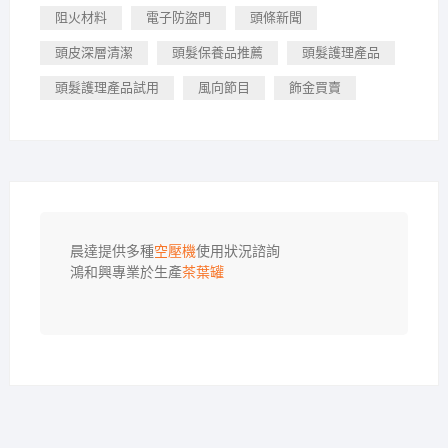
阻火材料
電子防盜門
頭條新聞
頭皮深層清潔
頭髮保養品推薦
頭髮護理產品
頭髮護理產品試用
風向節目
飾金買賣
晨達提供多種
空壓機
使用狀況諮詢

鴻和興專業於生產
茶葉罐