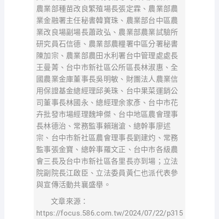
農業部種苗改良繁殖場長張定霖、農業部農
業金融署主任秘書韓寶珠、農業部台中區農
業改良場副場長蕭政弘、農業部農業試驗所
研究員石信德、農業部農糧署中區分署秘書
陳加宗、農業部農田水利署台中管理處處長
王曼菁、台中市新社區公所區長林淑惠、全
國農業金庫董事長吳明敏、財團法人農業信
用保證基金總經理邱美珠、台中果菜運銷公
司董事長林國永、總經理余家彥、台中市花
卉批發市場經理魏坤傑、台中地區農會理事
長林德治、常務監事賴瑞滄、總幹事廖述
宗、台中市新社區農會理事長劉建灼、常務
監事張金寶、總幹事羅文正、台中市各級農
會三長及台中市新社區各里長亦到場；立法
院副院長江啟臣、立法委員黃仁也派代表參
與宣傳活動共襄盛舉。
文章來源：
https://focus.586.com.tw/2024/07/22/p315