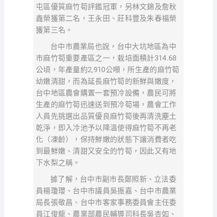
屯區優質麻竹筍評鑑冠軍，另林文錦及詹秋
鑫榮獲第二名，王永田、莊科豐及朱春福榮
獲第三名。
台中市農業局也說，台中大坑地區為中
市麻竹筍重要產區之一，栽培面積計314.68
公頃，年產量約2,910公噸，所生產的麻竹筍
幼嫩清甜，而為延長麻竹筍的新鮮與嫩度，
台中地區農會購置一套預冷設備，農民可將
生產的麻竹筍迅速送到預冷筍場，農會工作
人員先挑選出品質優良麻竹筍後再清洗塵土
乾淨，即入冷池予以降溫使得麻竹筍不再老
化（凍齡），保持鮮嫩的狀態下讓消費者吃
到最鮮嫩、清甜又安全的竹筍，因此又有地
下水梨之稱。
據了解，台中市副市長鄭照新、立法委
員楊瓊瓔、台中市議員吳振嘉、台中市農業
局長張敬昌、台中市客家事務委員會主任委
員江俊龍、農業部農民輔導司科長吳杏如、