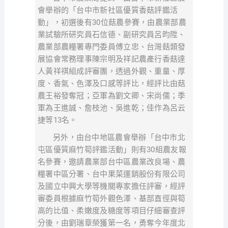
會舉辦的「台中市新社區優質香菇評鑑活
動」，初選後有30位菇農參賽，由農業部農
業試驗所研究員石信德、副研究員呂昀陞、
農業部農糧署專門委員傅立忠、台灣菇類發
展協會常務理事陳宗明及祥記農產行香菇達
人黃祥祺組成評審團，透過外觀、重量、厚
度、香氣、色澤及口感等評比，經評比由菇
農王裕發奪冠；亞軍為劉文卿、宋尚儒；季
軍為王進誠、詹枝池、吳進乾；佳作為呂云
捷等13名。
另外，由台中地區農會舉辦「台中市北
屯區優質麻竹筍評鑑活動」則有30組農友報
名參賽，邀請農業部台中區農業改良場、農
糧署中區分署、台中果菜運銷股份有限公司
及國立中興大學等機關專家擔任評審，經評
審委員根據麻竹筍外觀色澤、基部直徑與筍
高的比值、柔嫩度及糖度等項目仔細審查評
分後，由劉瑞章榮獲第一名，勇奪今年度北