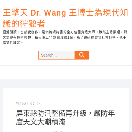
Skip
to
王擎天 Dr. Wang 王博士為現代知
content
識的狩獵者
極愛閱讀、也熱愛創作，是個飽讀詩書的全方位國寶級大師。雖然主修數理，對
文史卻有極大興趣，每天晚上11點到凌晨2點，為了鑽研歷史等社會科學，他不
惜犧牲睡眠。
Search
…
2024-07-24
屏東縣防汛整備再升級，嚴防年
度天文大潮積淹