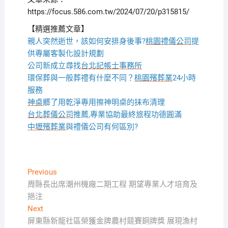
https://focus.586.com.tw/2024/07/20/p315815/
【精選推薦文章】
親人突然逝世，該如何安排身後事?
桃園禮儀公司
提
供專屬客製化設計規劃
公司新成立尋找
台北記帳士事務所
環保葬與一般葬禮有什麼不同？
桃園殯葬業
24小時
服務
神桌
髒了用乾淨專用擦神明桌的抹布清理
台北葬儀公司
推薦,專業協助最終旅程功德圓滿
中壢殯葬業
與禮儀公司有何區別?
文
Previous
Previous
post:
周縣長出席潮州機廠二期工程 期望專業人才培育及
章
挹注
導
Next
Next
覽
post:
屏東縣新龍社區榮獲金牌農村競賽銅牌獎 展現漁村