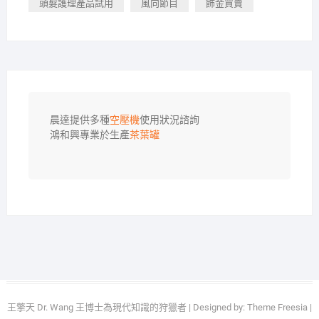
頭髮護理產品試用
風向節目
飾金買賣
晨達提供多種
空壓機
使用狀況諮詢

鴻和興專業於生產
茶葉罐
王擎天 Dr. Wang 王博士為現代知識的狩獵者
| Designed by:
Theme Freesia
|