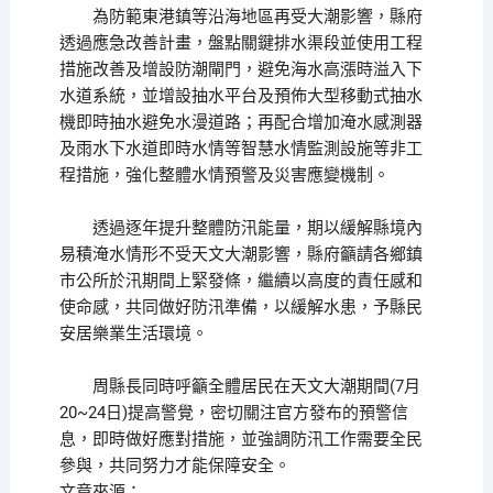
為防範東港鎮等沿海地區再受大潮影響，縣府
透過應急改善計畫，盤點關鍵排水渠段並使用工程
措施改善及增設防潮閘門，避免海水高漲時溢入下
水道系統，並增設抽水平台及預佈大型移動式抽水
機即時抽水避免水漫道路；再配合增加淹水感測器
及雨水下水道即時水情等智慧水情監測設施等非工
程措施，強化整體水情預警及災害應變機制。
透過逐年提升整體防汛能量，期以緩解縣境內
易積淹水情形不受天文大潮影響，縣府籲請各鄉鎮
市公所於汛期間上緊發條，繼續以高度的責任感和
使命感，共同做好防汛準備，以緩解水患，予縣民
安居樂業生活環境。
周縣長同時呼籲全體居民在天文大潮期間(7月
20~24日)提高警覺，密切關注官方發布的預警信
息，即時做好應對措施，並強調防汛工作需要全民
參與，共同努力才能保障安全。
文章來源：