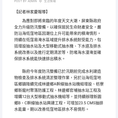
POST BY
ADMIN
生活情報
【記者林家慶報導】
為應對即將來臨的年度天文大潮，屏東縣政府
全力升級防汛整備，以確保居民生命財產安全，嚴
防沿海低窪地區因潮位上升可能帶來的積淹情形。
持續在低窪易淹水區域提升排水系統耐受能力，包
括增設抽水站及大型移動式抽水機、下水道及排水
系統改善以及進行定期清淤等，防堵海水漫淹並確
保排水系統能快速排出積水。
縣府今年度防汛整備已於汛期前完成水利建造
物檢查及排水系統清淤整理作業，另於沿海低窪地
區鄉鎮陸續完成林邊鄉A幹線抽水站機組增設、枋寮
鄉新龍村聚落防護工程、林邊鄉官埔抽水站工程及
增購12台大型移動式抽水機組等，並持續辦理新園
鄉B、C幹線抽水站興建工程，可增加23.5 CMS抽排
水能量，期以改善低窪地區排水不易情形。