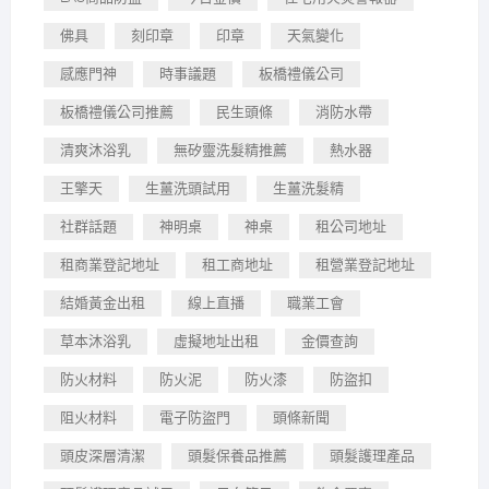
佛具
刻印章
印章
天氣變化
感應門神
時事議題
板橋禮儀公司
板橋禮儀公司推薦
民生頭條
消防水帶
清爽沐浴乳
無矽靈洗髮精推薦
熱水器
王擎天
生薑洗頭試用
生薑洗髮精
社群話題
神明桌
神桌
租公司地址
租商業登記地址
租工商地址
租營業登記地址
結婚黃金出租
線上直播
職業工會
草本沐浴乳
虛擬地址出租
金價查詢
防火材料
防火泥
防火漆
防盜扣
阻火材料
電子防盜門
頭條新聞
頭皮深層清潔
頭髮保養品推薦
頭髮護理產品