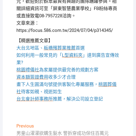
元，歡迎對於群眾募資有興趣的團隊踴躍參與。相
關詳細資訊可至「屏東智慧農業學校」FB粉絲專頁
或直接致電08-7957228洽詢。
文章來源：
https://focus.586.com.tw/2024/07/04/p314345/
【精選推薦文章】
大台北地區、
板橋殯葬業推薦
首選
如何利用一般常見的「
L型資料夾
」達到廣告宣傳效
果?
桃園禮儀社
為家屬提供最完善的規劃方案
資本額簽證費用
收多少才合理
畫下人生圓滿句號提供客製化專屬服務，
桃園葬儀
社
待客如親、視逝如生
台北會計師事務所
推薦，解決公司設立登記
文
Previous
Previous
post:
男童山濯濯欲購生髮水 警拆穿成功保住百萬元