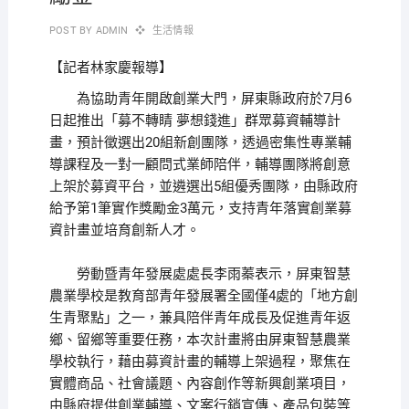
POST BY
ADMIN
生活情報
【記者林家慶報導】
為協助青年開啟創業大門，屏東縣政府於7月6
日起推出「募不轉睛 夢想錢進」群眾募資輔導計
畫，預計徵選出20組新創團隊，透過密集性專業輔
導課程及一對一顧問式業師陪伴，輔導團隊將創意
上架於募資平台，並遴選出5組優秀團隊，由縣政府
給予第1筆實作獎勵金3萬元，支持青年落實創業募
資計畫並培育創新人才。
勞動暨青年發展處處長李雨蓁表示，屏東智慧
農業學校是教育部青年發展署全國僅4處的「地方創
生青聚點」之一，兼具陪伴青年成長及促進青年返
鄉、留鄉等重要任務，本次計畫將由屏東智慧農業
學校執行，藉由募資計畫的輔導上架過程，聚焦在
實體商品、社會議題、內容創作等新興創業項目，
由縣府提供創業輔導、文案行銷宣傳、產品包裝等