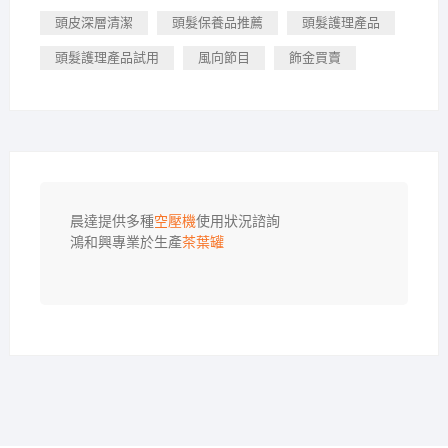
頭皮深層清潔
頭髮保養品推薦
頭髮護理產品
頭髮護理產品試用
風向節目
飾金買賣
晨達提供多種
空壓機
使用狀況諮詢

鴻和興專業於生產
茶葉罐