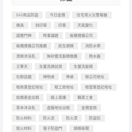
EAS商品防盜
今日金價
住宅用火災警報器
佛具
刻印章
印章
天氣變化
感應門神
時事議題
板橋禮儀公司
板橋禮儀公司推薦
民生頭條
消防水帶
清爽沐浴乳
無矽靈洗髮精推薦
熱水器
王擎天
生薑洗頭試用
生薑洗髮精
社群話題
神明桌
神桌
租公司地址
租商業登記地址
租工商地址
租營業登記地址
結婚黃金出租
線上直播
職業工會
草本沐浴乳
虛擬地址出租
金價查詢
防火材料
防火泥
防火漆
防盜扣
阻火材料
電子防盜門
頭條新聞