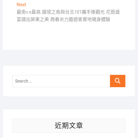
章
Next
Next
導
post:
最南v.s最高 國境之南與台北101攜手推觀光 花藝盛
覽
宴譜出屏東之美 周春米力邀遊客實地親身體驗
Search
…
近期文章