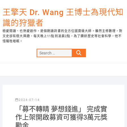
Skip
to
王擎天 Dr. Wang 王博士為現代知
content
識的狩獵者
極愛閱讀、也熱愛創作，是個飽讀詩書的全方位國寶級大師。雖然主修數理，對
文史卻有極大興趣，每天晚上11點到凌晨2點，為了鑽研歷史等社會科學，他不
惜犧牲睡眠。
Search
…
2024-07-14
「募不轉睛 夢想錢進」 完成實
作上架開啟募資可獲得3萬元獎
勵金