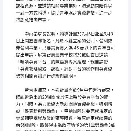
課程資源，並邀請相關專業業師，透過顧問陪伴以
一對一方式輔導，協助青年逐步實踐夢想，進一步
將創意推向市場。
李雨蓁處長說明，輔導計畫於7月6日起至9月3
日止開放團隊報名，凡於本縣立案的公司、營利或
非營利事業，只要其負責人為 45 歲以下的青年皆可
提出申請。屏東智慧農業學校將於啟動首日邀請
「嘖嘖募資平台」的陳嘉慧專案經理，親自講授
「募資攻略秘笈」課程，針對平台的操作與募資優
勢等相關資訊進行步驟與說明。
勞青處補充，本次計畫將於9月中旬進行審查，
確認遴選出的20組團隊具備上架於募資平台的能
力。同時，為力挺優秀新創團隊實踐夢想，特別增
設「優質新創獎勵金」，申請團隊只要完成規定的
專業輔導課程及業師輔導時數，審查評定成績佳的
前5組團隊，將獲得由縣政府給予的第1筆獎勵金3萬