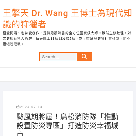
Skip
to
王擎天 Dr. Wang 王博士為現代知
content
識的狩獵者
極愛閱讀、也熱愛創作，是個飽讀詩書的全方位國寶級大師。雖然主修數理，對
文史卻有極大興趣，每天晚上11點到凌晨2點，為了鑽研歷史等社會科學，他不
惜犧牲睡眠。
Search
…
2024-07-14
颱風期將屆！鳥松消防隊「推動
設置防災專區」打造防災幸福城
市