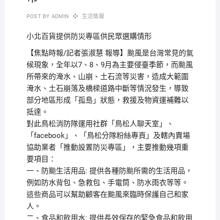
POST BY
ADMIN
生活情報
小北百貨提供防災專區供民眾選購情形
【焦點時報/記者張淑慧 報導】颱風是台灣常見的氣
候現象，全年以7、8、9月為主要侵臺季節，而颱風
所帶來的淹水、山崩、土石流等災害，造成大範圍
淹水、土石崩落及橋樑道路中斷等情況發生，導致
部分地區形成「孤島」狀態，救援及物資運補難以
抵達。
對此鳥松消防隊運用社群「鳥松人聊天室」、
「facebook」、「鳥松分隊粉絲專頁」及轄內賣場
協助業者「推動設置防災專區」，主要推動幾項重
要項目：
一、防颱生活用品: 提供各種防颱所需的生活用品，
例如防水背包、急救包、手電筒、防水雨衣等等。
這些商品可以幫助顧客在颱風來臨時保護自己和家
人。
二、食品和飲用水: 提供長效保存的緊急食品和飲用