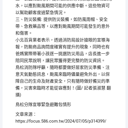
水，以應對颱風期間可能的供應中斷。這些物資可
以幫助顧客度過緊急情況。
三、防災裝備: 提供防災裝備，如防風雨帽、安全
帶、急救藥品等，以應對颱風期間可能發生的意外
和傷害。
小北百貨業者表示，透過消防局設計搶眼的宣導海
報，防颱商品詢問度確實有提升的現象，同時也有
爸媽實際帶著小孩逐一挑選防災用品，店長進一步
陪同民眾說明，讓民眾獲得更完整的防災資訊。
鳥松消防隊呼籲，隨時都要做好居家防災準備、注
意天氣動態訊息，颱風來臨時儘量避免外出，以保
障自己的生命及財產安全，只有隨時做好備災的準
備，災害來臨時才能從容應對！(圖/ 記者張淑慧 翻
攝)
鳥松分隊宣導緊急避難包情形
文章來源：
https://focus.586.com.tw/2024/07/05/p314399/