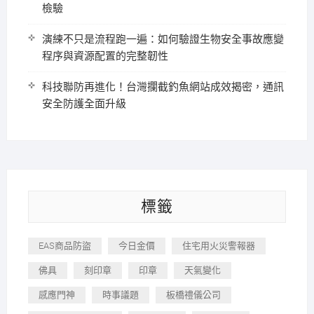
檢驗
演練不只是流程跑一遍：如何驗證生物安全事故應變
程序與資源配置的完整韌性
科技聯防再進化！台灣攔截釣魚網站成效揭密，通訊
安全防護全面升級
標籤
EAS商品防盜
今日金價
住宅用火災警報器
佛具
刻印章
印章
天氣變化
感應門神
時事議題
板橋禮儀公司