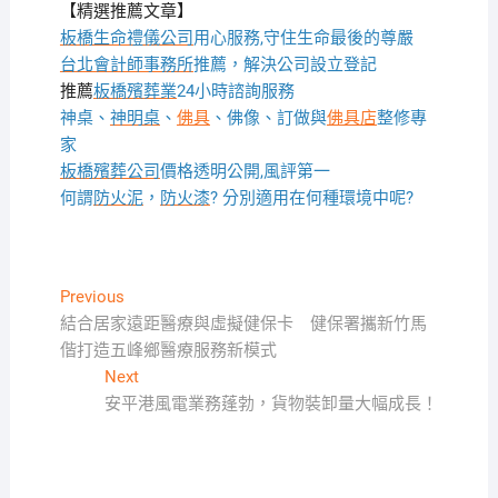
【精選推薦文章】
板橋生命禮儀公司
用心服務,守住生命最後的尊嚴
台北會計師事務所
推薦，解決公司設立登記
推薦
板橋殯葬業
24小時諮詢服務
神桌、
神明桌
、
佛具
、佛像、訂做與
佛具店
整修專
家
板橋殯葬公司
價格透明公開,風評第一
何謂
防火泥
，
防火漆
? 分別適用在何種環境中呢?
文
Previous
Previous
post:
結合居家遠距醫療與虛擬健保卡 健保署攜新竹馬
章
偕打造五峰鄉醫療服務新模式
導
Next
Next
覽
post:
安平港風電業務蓬勃，貨物裝卸量大幅成長！