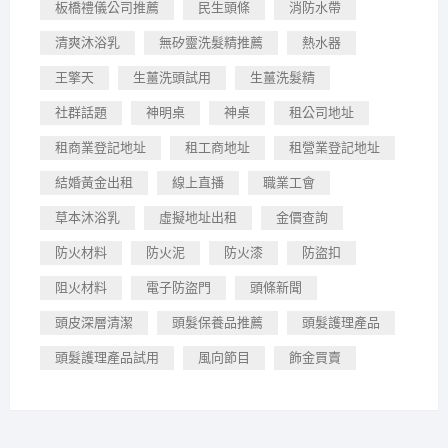
板橋禮儀公司推薦
民生頭條
消防水帶
清爽沐浴乳
無矽靈洗髮精推薦
熱水器
王擎天
生薑洗頭試用
生薑洗髮精
社群話題
神明桌
神桌
租公司地址
租商業登記地址
租工商地址
租營業登記地址
結婚黃金出租
線上直播
職業工會
草本沐浴乳
虛擬地址出租
金價查詢
防火材料
防火泥
防火漆
防盜扣
阻火材料
電子防盜門
頭條新聞
頭皮深層清潔
頭髮保養品推薦
頭髮護理產品
頭髮護理產品試用
風向節目
飾金買賣