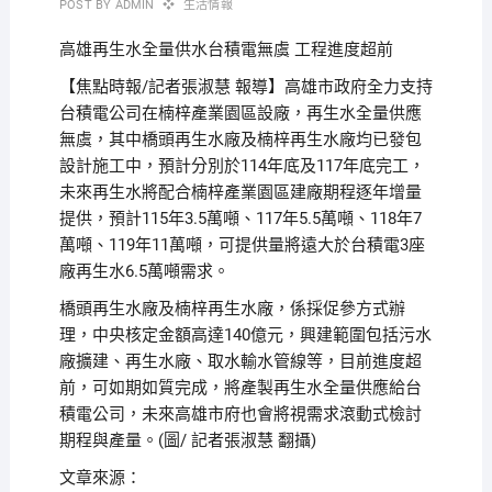
POST BY
ADMIN
生活情報
高雄再生水全量供水台積電無虞 工程進度超前
【焦點時報/記者張淑慧 報導】高雄市政府全力支持
台積電公司在楠梓產業園區設廠，再生水全量供應
無虞，其中橋頭再生水廠及楠梓再生水廠均已發包
設計施工中，預計分別於114年底及117年底完工，
未來再生水將配合楠梓產業園區建廠期程逐年增量
提供，預計115年3.5萬噸、117年5.5萬噸、118年7
萬噸、119年11萬噸，可提供量將遠大於台積電3座
廠再生水6.5萬噸需求。
橋頭再生水廠及楠梓再生水廠，係採促參方式辦
理，中央核定金額高達140億元，興建範圍包括污水
廠擴建、再生水廠、取水輸水管線等，目前進度超
前，可如期如質完成，將產製再生水全量供應給台
積電公司，未來高雄市府也會將視需求滾動式檢討
期程與產量。(圖/ 記者張淑慧 翻攝)
文章來源：