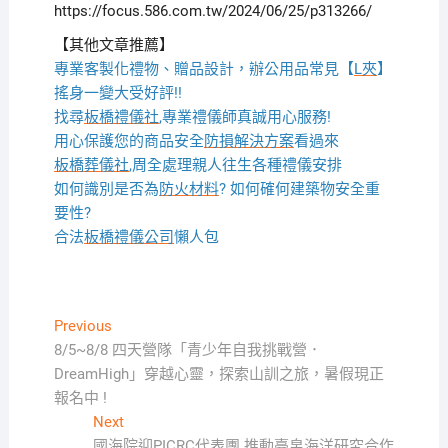
https://focus.586.com.tw/2024/06/25/p313266/
【其他文章推薦】
專業客製化禮物、贈品設計，辦公用品常見【
L夾
】
搖身一變大受好評!!
找尋
板橋禮儀社
,專業禮儀師真誠用心服務!
用心保護您的商品安全
防損解決方案
看過來
板橋葬儀社
,周全處理親人往生各種禮儀安排
如何識別是否為
防火材料
? 如何確何建築物安全重
要性?
合法
板橋禮儀公司
懶人包
文
Previous
Previous
post:
8/5~8/8 四天營隊「青少年自我挑戰營．
章
DreamHigh」穿越心靈，探索山訓之旅，暑假現正
導
報名中 !
覽
Next
Next
post:
國海院迎PICRC代表團 推動臺帛海洋研究合作