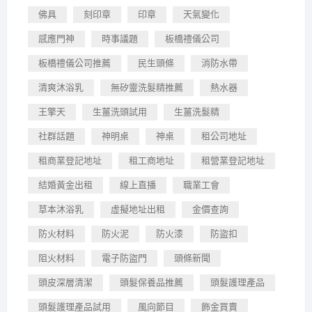
佛具
刻印章
印章
天氣變化
感應門神
時事議題
板橋禮儀公司
板橋禮儀公司推薦
民生頭條
消防水帶
清爽沐浴乳
無矽靈洗髮精推薦
熱水器
王擎天
生薑洗頭試用
生薑洗髮精
社群話題
神明桌
神桌
租公司地址
租商業登記地址
租工商地址
租營業登記地址
結婚黃金出租
線上直播
職業工會
草本沐浴乳
虛擬地址出租
金價查詢
防火材料
防火泥
防火漆
防盜扣
阻火材料
電子防盜門
頭條新聞
頭皮深層清潔
頭髮保養品推薦
頭髮護理產品
頭髮護理產品試用
風向節目
飾金買賣