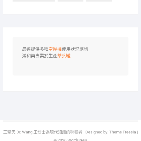
晨達提供多種
空壓機
使用狀況諮詢

鴻和興專業於生產
茶葉罐
王擎天 Dr. Wang 王博士為現代知識的狩獵者
| Designed by:
Theme Freesia
|
© 2026
WordPress