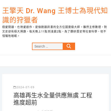
Skip
to
王擎天 Dr. Wang 王博士為現代知
content
識的狩獵者
極愛閱讀、也熱愛創作，是個飽讀詩書的全方位國寶級大師。雖然主修數理，對
文史卻有極大興趣，每天晚上11點到凌晨2點，為了鑽研歷史等社會科學，他不
惜犧牲睡眠。
Search
…
2024-07-09
高雄再生水全量供應無虞 工程
進度超前