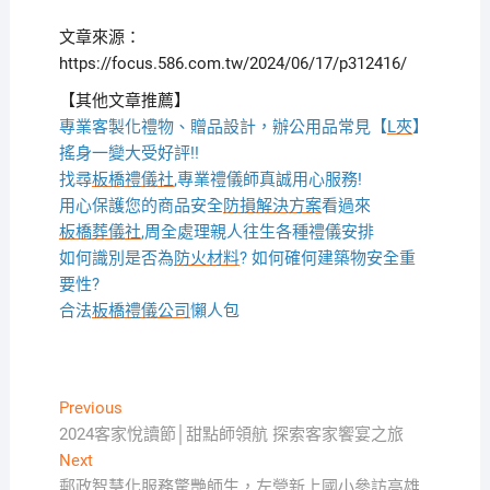
文章來源：
https://focus.586.com.tw/2024/06/17/p312416/
【其他文章推薦】
專業客製化禮物、贈品設計，辦公用品常見【
L夾
】
搖身一變大受好評!!
找尋
板橋禮儀社
,專業禮儀師真誠用心服務!
用心保護您的商品安全
防損解決方案
看過來
板橋葬儀社
,周全處理親人往生各種禮儀安排
如何識別是否為
防火材料
? 如何確何建築物安全重
要性?
合法
板橋禮儀公司
懶人包
文
Previous
Previous
post:
2024客家悅讀節│甜點師領航 探索客家饗宴之旅
章
Next
Next
導
post:
郵政智慧化服務驚艷師生，左營新上國小參訪高雄