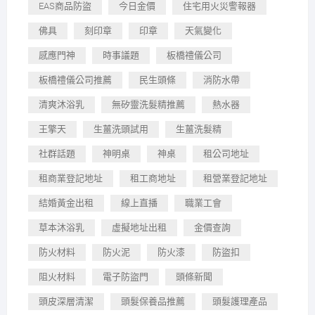
EAS商品防盜
今日金價
住宅用火災警報器
佛具
刻印章
印章
天氣變化
感應門神
時事議題
板橋禮儀公司
板橋禮儀公司推薦
民生頭條
消防水帶
清爽沐浴乳
無矽靈洗髮精推薦
熱水器
王擎天
生薑洗頭試用
生薑洗髮精
社群話題
神明桌
神桌
租公司地址
租商業登記地址
租工商地址
租營業登記地址
結婚黃金出租
線上直播
職業工會
草本沐浴乳
虛擬地址出租
金價查詢
防火材料
防火泥
防火漆
防盜扣
阻火材料
電子防盜門
頭條新聞
頭皮深層清潔
頭髮保養品推薦
頭髮護理產品