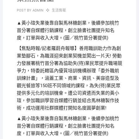
POST BY
ADMIN
生活情報
▲黃小瑄失業後靠自製馬林糖創業，後續參加桃竹
苗分署自媒體行銷課程，創立臉書社團提升知名
度，訂單與收入大增。(圖／桃竹苗分署提供)
【焦點時報/記者羅蔚舟報導】善用職訓助力作為創
業墊腳石，為職涯迎來創業契機並闖出一片天! 勞動
力發展署桃竹苗分署為協助失(待)業民眾提升職場競
爭力，特委託轄區內優質培訓機構辦理「委外職前
訓練計畫」，涵蓋工業、商業、資訊、美容造型及
觀光餐旅等150班不同領域的課程，為失(待)業民眾
提供多元化的培訓機會。遭公司資遣而失業的黃小
瑄，參加職訓學習自媒體行銷並結合馬林糖製作技
術，成功運用社群媒體打開知名度圓夢創業!
▲黃小瑄失業後靠自製馬林糖創業，後續參加桃竹
苗分署自媒體行銷課程，創立臉書社團提升知名
度，訂單與收入大增。(圖／桃竹苗分署提供)