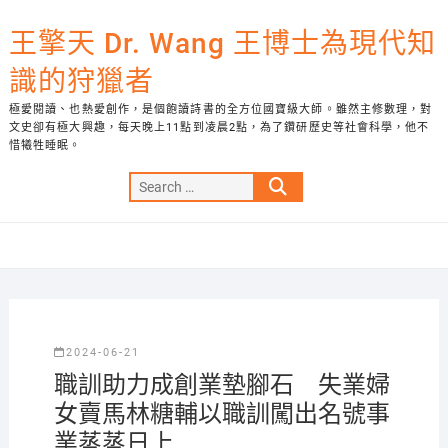
Skip
to
王擎天 Dr. Wang 王博士為現代知
content
識的狩獵者
極愛閱讀、也熱愛創作，是個飽讀詩書的全方位國寶級大師。雖然主修數理，對
文史卻有極大興趣，每天晚上11點到凌晨2點，為了鑽研歷史等社會科學，他不
惜犧牲睡眠。
Search
…
2024-06-21
職訓助力成創業墊腳石 失業婦
女賣馬林糖輔以職訓闖出名號事
業蒸蒸日上