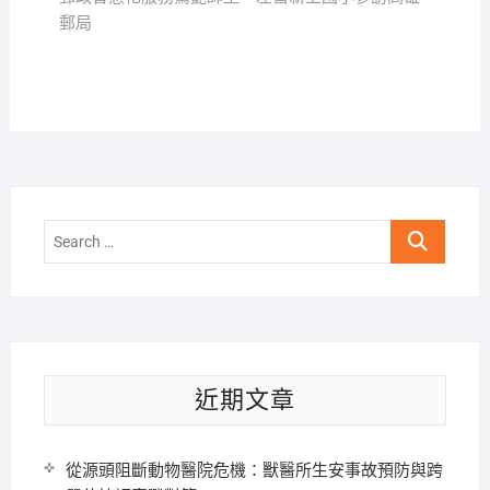
覽
郵局
Search
…
近期文章
從源頭阻斷動物醫院危機：獸醫所生安事故預防與跨