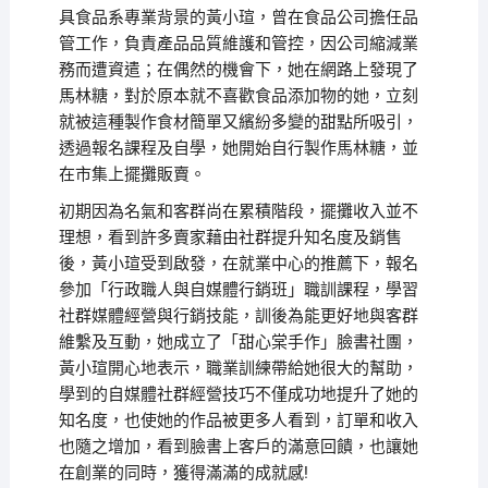
具食品系專業背景的黃小瑄，曾在食品公司擔任品
管工作，負責產品品質維護和管控，因公司縮減業
務而遭資遣；在偶然的機會下，她在網路上發現了
馬林糖，對於原本就不喜歡食品添加物的她，立刻
就被這種製作食材簡單又繽紛多變的甜點所吸引，
透過報名課程及自學，她開始自行製作馬林糖，並
在市集上擺攤販賣。
初期因為名氣和客群尚在累積階段，擺攤收入並不
理想，看到許多賣家藉由社群提升知名度及銷售
後，黃小瑄受到啟發，在就業中心的推薦下，報名
參加「行政職人與自媒體行銷班」職訓課程，學習
社群媒體經營與行銷技能，訓後為能更好地與客群
維繫及互動，她成立了「甜心棠手作」臉書社團，
黃小瑄開心地表示，職業訓練帶給她很大的幫助，
學到的自媒體社群經營技巧不僅成功地提升了她的
知名度，也使她的作品被更多人看到，訂單和收入
也隨之增加，看到臉書上客戶的滿意回饋，也讓她
在創業的同時，獲得滿滿的成就感!