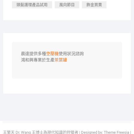
頭髮護理產品試用
風向節目
飾金買賣
晨達提供多種
空壓機
使用狀況諮詢

鴻和興專業於生產
茶葉罐
王擎天 Dr. Wang 王博士為現代知識的狩獵者
| Designed by:
Theme Freesia
|