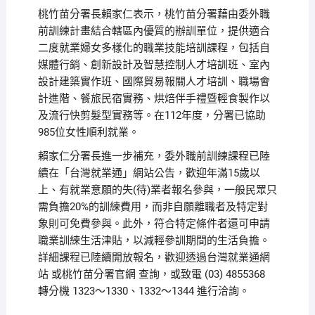
桃竹苗分署長賴家仁表示，桃竹苗分署藉由委外職
前訓練計畫結合轄區內優質的辦訓單位，提供適合
二度就業婦女多樣化的職業技能培訓課程，包括自
媒體行銷、創新設計及智慧控制人才培訓班、室內
設計建築實作班、國際貿易報關人才培訓、職場會
計進階、餐旅民宿實務、烘焙伴手禮暨輕食製作以
及流行快剪髮型實務等。在112年度，分署已協助
985位女性順利就業。
賴家仁分署長進一步補充，委外職前訓練課程已陸
續在「台灣就業通」網站公告，歡迎年滿15歲以
上、有就業意願的失(待)業者報名參與，一般民眾只
需負擔20%的訓練費用，而非自願離職者及特定對
象則可免費參與。此外，符合特定條件者還可申請
職業訓練生活津貼，以減輕參訓期間的生活負擔。
詳細課程已陸續開放報名，歡迎透過台灣就業通網
站 或桃竹苗分署官網 查詢，或致電 (03) 4855368
轉分機 1323～1330、1332～1344 進行洽詢。