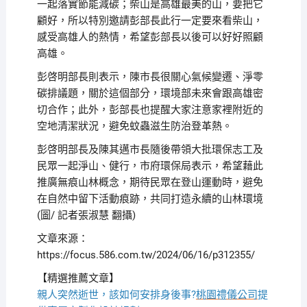
一起落實節能減碳；柴山是高雄最美的山，要把它
顧好，所以特別邀請彭部長此行一定要來看柴山，
感受高雄人的熱情，希望彭部長以後可以好好照顧
高雄。
彭啓明部長則表示，陳市長很關心氣候變遷、淨零
碳排議題，關於這個部分，環境部未來會跟高雄密
切合作；此外，彭部長也提醒大家注意家裡附近的
空地清潔狀況，避免蚊蟲滋生防治登革熱。
彭啓明部長及陳其邁市長隨後帶領大批環保志工及
民眾一起淨山、健行，市府環保局表示，希望藉此
推廣無痕山林概念，期待民眾在登山運動時，避免
在自然中留下活動痕跡，共同打造永續的山林環境
(圖/ 記者張淑慧 翻攝)
文章來源：
https://focus.586.com.tw/2024/06/16/p312355/
【精選推薦文章】
親人突然逝世，該如何安排身後事?
桃園禮儀公司
提