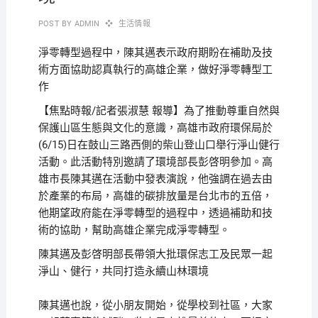
POST BY
ADMIN
生活情報
淨零轉型過程中，陳其邁表示政府期盼在補助及技
術方面協助認真執行的高雄企業，做好淨零轉型工
作
【焦點時報/記者張淑慧 報導】為了推動尊重自然與
保護山區生態與文化的意識，高雄市政府環保局於
(6/15)日在鼓山三路西側的柴山登山口舉行淨山健行
活動。此活動特別邀請了環境部長彭啓明參加。高
雄市長陳其邁在活動中發表演說，他強調在過去由
於產業的布局，高雄的碳排放量是台北市的五倍，
他期望政府能在淨零轉型的過程中，透過補助和技
術的協助，幫助高雄企業完成淨零轉型。
陳其邁及彭啓明部長帶領大批環保志工及民眾一起
淨山、健行，共同打造永續山林環境
陳其邁也說，從小朋友開始，從學校到社區，大家