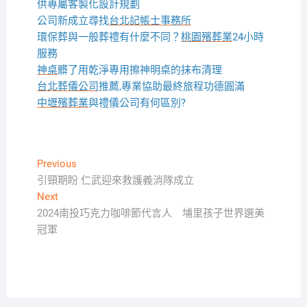
供專屬客製化設計規劃
公司新成立尋找
台北記帳士事務所
環保葬與一般葬禮有什麼不同？
桃園殯葬業
24小時
服務
神桌
髒了用乾淨專用擦神明桌的抹布清理
台北葬儀公司
推薦,專業協助最終旅程功德圓滿
中壢殯葬業
與禮儀公司有何區別?
文
Previous
Previous
post:
引頸期盼 仁武迎來救護義消隊成立
章
Next
Next
導
post:
2024南投巧克力咖啡節代言人 埔里孩子世界選美
覽
冠軍