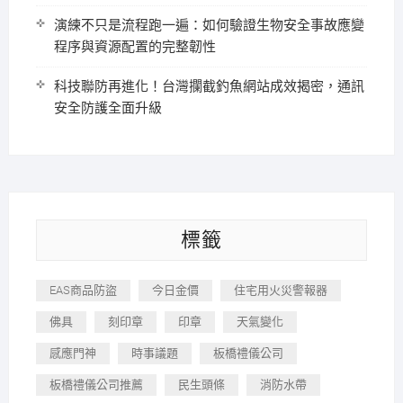
演練不只是流程跑一遍：如何驗證生物安全事故應變
程序與資源配置的完整韌性
科技聯防再進化！台灣攔截釣魚網站成效揭密，通訊
安全防護全面升級
標籤
EAS商品防盜
今日金價
住宅用火災警報器
佛具
刻印章
印章
天氣變化
感應門神
時事議題
板橋禮儀公司
板橋禮儀公司推薦
民生頭條
消防水帶