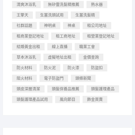
清爽沐浴乳
無矽靈洗髮精推薦
熱水器
王擎天
生薑洗頭試用
生薑洗髮精
社群話題
神明桌
神桌
租公司地址
租商業登記地址
租工商地址
租營業登記地址
結婚黃金出租
線上直播
職業工會
草本沐浴乳
虛擬地址出租
金價查詢
防火材料
防火泥
防火漆
防盜扣
阻火材料
電子防盜門
頭條新聞
頭皮深層清潔
頭髮保養品推薦
頭髮護理產品
頭髮護理產品試用
風向節目
飾金買賣