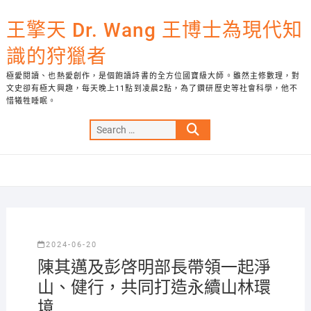
Skip
to
王擎天 Dr. Wang 王博士為現代知
content
識的狩獵者
極愛閱讀、也熱愛創作，是個飽讀詩書的全方位國寶級大師。雖然主修數理，對
文史卻有極大興趣，每天晚上11點到凌晨2點，為了鑽研歷史等社會科學，他不
惜犧牲睡眠。
Search
…
2024-06-20
陳其邁及彭啓明部長帶領一起淨
山、健行，共同打造永續山林環
境