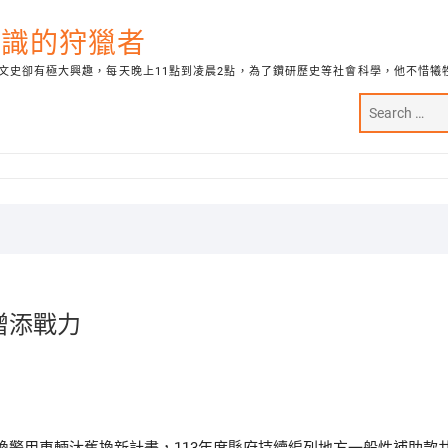
代知識的狩獵者
文史卻有極大興趣，每天晚上11點到凌晨2點，為了鑽研歷史等社會科學，他不惜犧
增添戰力