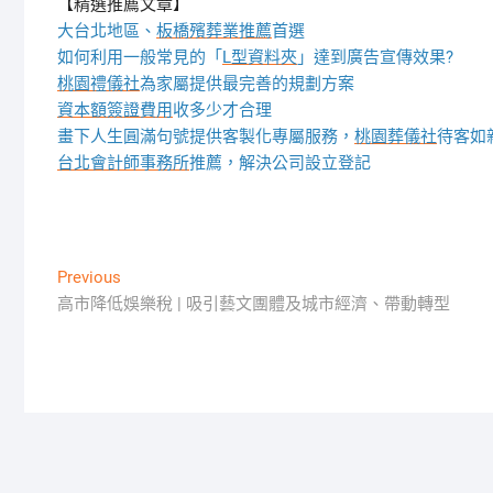
【精選推薦文章】
大台北地區、
板橋殯葬業推薦
首選
如何利用一般常見的「
L型資料夾
」達到廣告宣傳效果?
桃園禮儀社
為家屬提供最完善的規劃方案
資本額簽證費用
收多少才合理
畫下人生圓滿句號提供客製化專屬服務，
桃園葬儀社
待客如
台北會計師事務所
推薦，解決公司設立登記
文
Previous
Previous
post:
高市降低娛樂稅 | 吸引藝文團體及城市經濟、帶動轉型
章
導
覽