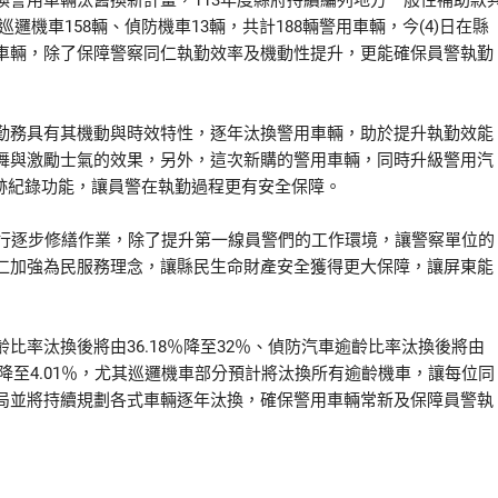
用車輛汰舊換新計畫，113年度縣府持續編列地方一般性補助款
及巡邏機車158輛、偵防機車13輛，共計188輛警用車輛，今(4)日在縣
車輛，除了保障警察同仁執勤效率及機動性提升，更能確保員警執勤
務具有其機動與時效特性，逐年汰換警用車輛，助於提升執勤效能
舞與激勵士氣的效果，另外，這次新購的警用車輛，同時升級警用汽
跡紀錄功能，讓員警在執勤過程更有安全保障。
行逐步修繕作業，除了提升第一線員警們的工作環境，讓警察單位的
仁加強為民服務理念，讓縣民生命財產安全獲得更大保障，讓屏東能
汰換後將由36.18％降至32％、偵防汽車逾齡比率汰換後將由
62％降至4.01％，尤其巡邏機車部分預計將汰換所有逾齡機車，讓每位同
局並將持續規劃各式車輛逐年汰換，確保警用車輛常新及保障員警執