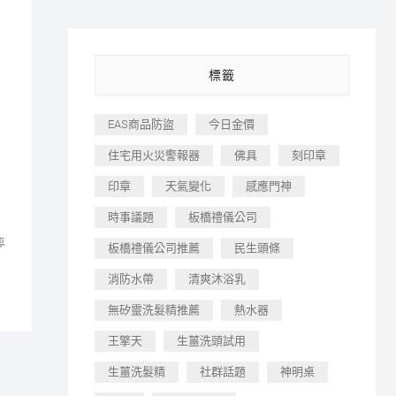
標籤
EAS商品防盜
今日金價
住宅用火災警報器
佛具
刻印章
印章
天氣變化
感應門神
時事議題
板橋禮儀公司
夢
板橋禮儀公司推薦
民生頭條
消防水帶
清爽沐浴乳
無矽靈洗髮精推薦
熱水器
王擎天
生薑洗頭試用
生薑洗髮精
社群話題
神明桌