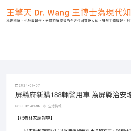
Skip
to
王擎天 Dr. Wang 王博士為現
content
極愛閱讀、也熱愛創作，是個飽讀詩書的全方位國寶級大師。雖然主修數理，對
2024-06-07
屏縣府新購188輛警用車 為屏縣治安
POST BY
ADMIN
生活情報
【記者林家慶報導】