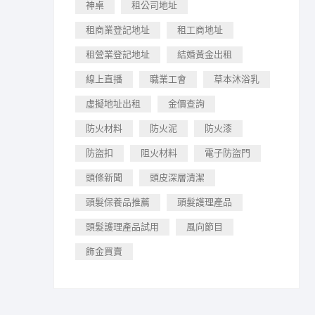
神桌
租公司地址
租商業登記地址
租工商地址
租營業登記地址
結婚黃金出租
線上直播
職業工會
草本沐浴乳
虛擬地址出租
金價查詢
防火材料
防火泥
防火漆
防盜扣
阻火材料
電子防盜門
頭條新聞
頭皮深層清潔
頭髮保養品推薦
頭髮護理產品
頭髮護理產品試用
風向節目
飾金買賣