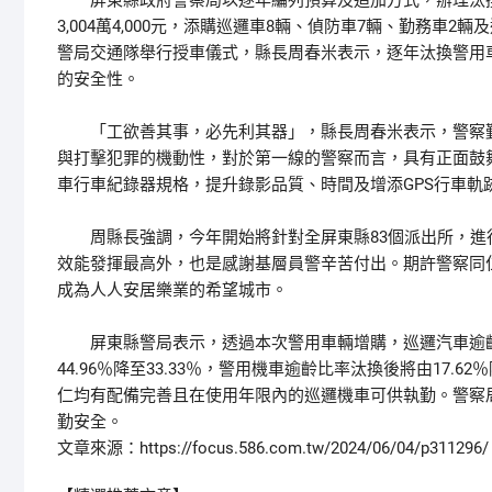
屏東縣政府警察局以逐年編列預算及追加方式，辦理汰換警
3,004萬4,000元，添購巡邏車8輛、偵防車7輛、勤務車2輛
警局交通隊舉行授車儀式，縣長周春米表示，逐年汰換警用
的安全性。
「工欲善其事，必先利其器」，縣長周春米表示，警察勤
與打擊犯罪的機動性，對於第一線的警察而言，具有正面鼓
車行車紀錄器規格，提升錄影品質、時間及增添GPS行車軌
周縣長強調，今年開始將針對全屏東縣83個派出所，進
效能發揮最高外，也是感謝基層員警辛苦付出。期許警察同
成為人人安居樂業的希望城市。
屏東縣警局表示，透過本次警用車輛增購，巡邏汽車逾齡比率
44.96％降至33.33％，警用機車逾齡比率汰換後將由17.
仁均有配備完善且在使用年限內的巡邏機車可供執勤。警察
勤安全。
文章來源：https://focus.586.com.tw/2024/06/04/p311296/