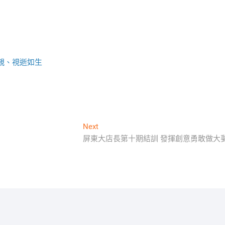
親、視逝如生
Next
Next
post:
屏東大店長第十期結訓 發揮創意勇敢做大