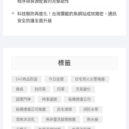
程序與資源配置的完整韌性
科技聯防再進化！台灣攔截釣魚網站成效揭密，通訊
安全防護全面升級
標籤
EAS商品防盜
今日金價
住宅用火災警報器
佛具
刻印章
印章
天氣變化
感應門神
時事議題
板橋禮儀公司
板橋禮儀公司推薦
民生頭條
消防水帶
清爽沐浴乳
無矽靈洗髮精推薦
熱水器