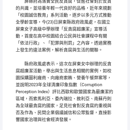
屏縣府為落實全民反貪腐，促進社會對於反貪
的共識，並培養年輕一代良好的品格，近年來規劃
「校園誠信教育」系列活動，逐步以多元方式推動
全學齡宣導，今(23)日屏東縣政府政風處，在國立
屏東女子高級中學辦理「反貪腐超廉潔」宣導活
動，首度在高中校園結合公民與社會課程中有關
「依法行政」、「犯罪與刑罰」之內容，透過實務
上發生的違法案例，解析貪腐與生活的關聯。
縣府政風處表示，這次在屏東女中辦理的反貪
腐超廉潔活動，舉出與生活息息相關的實例，如校
園採購圖利廠商、向廠商索賄、營養午餐弊案等，
並說明2023年全球清廉印象指數（Corruption
Perception Index）評比西歐和歐盟國家為最廉潔的
區域，而索馬利亞、委內瑞拉、敘利亞、南蘇丹則
為全球最貪腐的國家，足見社會對反貪腐的重視與
否及作為、民間企業倡議誠信和公眾監督，直接影
響國家治理與社會經濟發展。