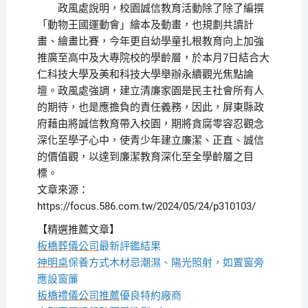
政風處說明，校園誠信教育活動除了除了編撰
「動物王國運動會」繪本及動畫，也規劃共讀計
畫、繪畫比賽，今年更自幼學童扎根教育向上加強
推廣至高中及大專院校的學齡層，於本月7日結合大
仁科技大學及美和科技大學舉辦永續觀光焦點論
壇。政風處強調，建立清廉家園是民主社會所有人
的期待，也是應擔負的責任義務，因此，屏東縣政
府藉由將誠信教育帶入校園，期將貪腐零容忍觀念
深化至學子心中，使青少年建立廉潔、正直、誠信
的價值觀，以達到廉潔教育深化至全學齡層之目
標。
文章來源：
https://focus.586.com.tw/2024/05/24/p310103/
【精選推薦文章】
板橋葬儀公司
最新評鑑結果
神明桌
保養方式木材忌潮濕、陽光照射，如置窗旁
應設窗簾
板橋禮儀公司推薦
優良特約廠商