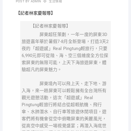
POST BY
ADMIN
生活情報
【記者林家慶報導】
【記者林家慶報導】
屏東超狂策劃，一年一度的屏東3D
旅遊嘉年華於暑假7-8月全新登場，打造3天2
夜的「超遊感」Real Pingtung輕旅行，只要
6,990元即可從陸、海、空三個維度全方位探
索屏東的無限可能，上天下海旅遊屏東，體
驗超凡的屏東魅力。
屏東境內可以飛上天、走下地、游
入海，來一趟屏東可以輕鬆擁有全台灣所有
觀光遊憩活動，這次「超遊感」Real
Pingtung輕旅行將結合從超輕航機、飛行
傘、水肺潛水、自行車等旅遊休閒項目，遊
客們將有機會從空中俯瞰屏東的美麗風光，
從高空中感受一場視覺盛宴；再潛入海底世