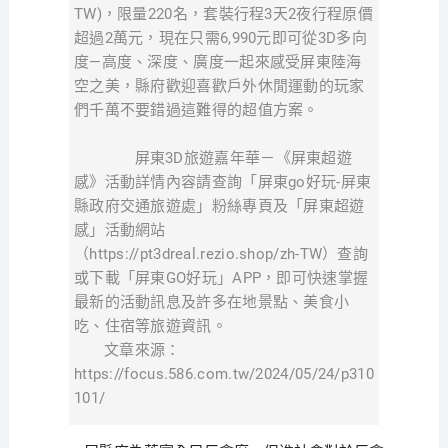
TW)，限量220名，套裝行程3天2夜行程原價
超過2萬元，現在只需6,990元即可從3D多向
度—高度、深度、廣度一起來感受屏東陸海
空之美，縣府歡迎喜歡戶外休閒運動的玩家
們千萬不要錯過這難得的超值方案。
屏東3D旅遊嘉年華－《屏東超遊
感》活動詳情內容請查詢「屏東go好玩-屏東
縣政府交通旅遊處」粉絲專頁及「屏東超遊
感」活動網站
（https://pt3dreal.rezio.shop/zh-TW）查詢
或下載「屏東GO好玩」APP，即可快速掌握
最新的活動訊息及許多在地景點、美食小
吃、住宿等旅遊資訊。
文章來源：
https://focus.586.com.tw/2024/05/24/p310
101/