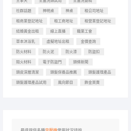
王擎天
生薑洗頭試用
生薑洗髮精
社群話題
神明桌
神桌
租公司地址
租商業登記地址
租工商地址
租營業登記地址
結婚黃金出租
線上直播
職業工會
草本沐浴乳
虛擬地址出租
金價查詢
防火材料
防火泥
防火漆
防盜扣
阻火材料
電子防盜門
頭條新聞
頭皮深層清潔
頭髮保養品推薦
頭髮護理產品
頭髮護理產品試用
風向節目
飾金買賣
晨達提供多種
空壓機
使用狀況諮詢
