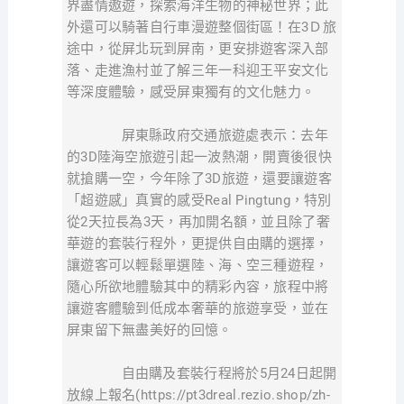
界盡情遨遊，探索海洋生物的神秘世界；此
外還可以騎著自行車漫遊整個街區！在3Ｄ旅
途中，從屏北玩到屏南，更安排遊客深入部
落、走進漁村並了解三年一科迎王平安文化
等深度體驗，感受屏東獨有的文化魅力。
屏東縣政府交通旅遊處表示：去年
的3D陸海空旅遊引起一波熱潮，開賣後很快
就搶購一空，今年除了3D旅遊，還要讓遊客
「超遊感」真實的感受Real Pingtung，特別
從2天拉長為3天，再加開名額，並且除了奢
華遊的套裝行程外，更提供自由購的選擇，
讓遊客可以輕鬆單選陸、海、空三種遊程，
隨心所欲地體驗其中的精彩內容，旅程中將
讓遊客體驗到低成本奢華的旅遊享受，並在
屏東留下無盡美好的回憶。
自由購及套裝行程將於5月24日起開
放線上報名(https://pt3dreal.rezio.shop/zh-