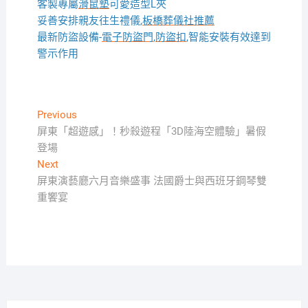
客製專屬
滑鼠墊
可愛造型L夾
妥善安排親友往生禮儀,
板橋葬儀社推薦
最新防盜設備-
電子防盜門
,
防盜扣
,智能安裝有效達到
警示作用
文
Previous
Previous
post:
屏東「超遊感」！秒殺遊程「3D陸海空體驗」暑假
章
登場
導
Next
Next
覽
post:
屏東演藝廳六月音樂盛事 法國爵士與西班牙鋼琴雙
重饗宴