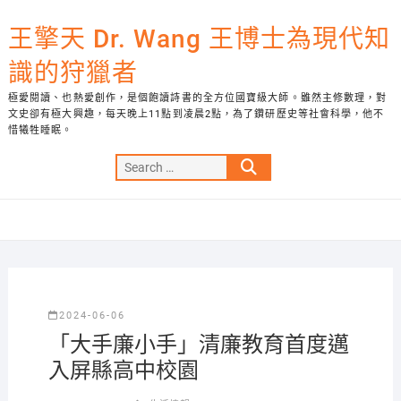
Skip
to
王擎天 Dr. Wang 王博士為現代知
content
識的狩獵者
極愛閱讀、也熱愛創作，是個飽讀詩書的全方位國寶級大師。雖然主修數理，對
文史卻有極大興趣，每天晚上11點到凌晨2點，為了鑽研歷史等社會科學，他不
惜犧牲睡眠。
Search
…
2024-06-06
「大手廉小手」清廉教育首度邁
入屏縣高中校園