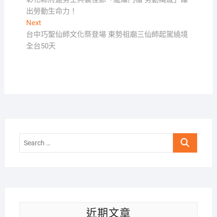
章
出勞動生命力！
導
Next
Next
覽
post:
台中巧聖仙師文化祭登場 東勢祖廟三仙師起駕繞境
全台50天
Search
…
近期文章