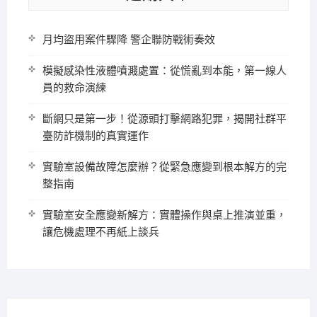
月均盜用案件驟降 警企聯防戰術奏效
模擬感染性液體噴濺處置：從慌亂到本能，第一線人
員的救命演練
斷網只是第一步！從源頭打擊網路犯罪，揭開社群平
臺防詐機制的真實運作
實驗室設備故障怎麼辦？從緊急應變到根本解方的完
整指南
實驗室安全應變新解方：實體操作與桌上推演並重，
讓危機處理不再紙上談兵