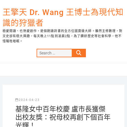
Skip
to
王擎天 Dr. Wang 王博士為現代知
content
識的狩獵者
極愛閱讀、也熱愛創作，是個飽讀詩書的全方位國寶級大師。雖然主修數理，對
文史卻有極大興趣，每天晚上11點到凌晨2點，為了鑽研歷史等社會科學，他不
惜犧牲睡眠。
Search
…
2024-04-23
基隆女中百年校慶 盧市長獲傑
出校友獎：祝母校再創下個百年
光輝！