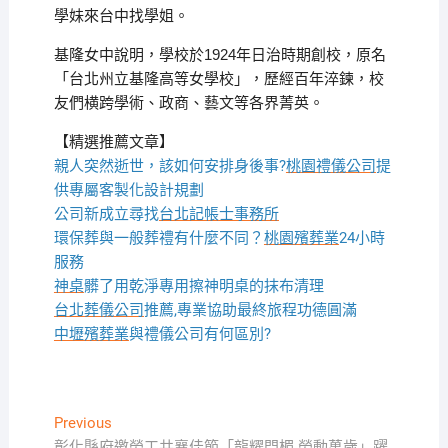
學妹來台中找學姐。
基隆女中說明，學校於1924年日治時期創校，原名
「台北州立基隆高等女學校」，歷經百年淬鍊，校
友們横跨學術、政商、藝文等各界菁英。
【精選推薦文章】
親人突然逝世，該如何安排身後事?
桃園禮儀公司
提
供專屬客製化設計規劃
公司新成立尋找
台北記帳士事務所
環保葬與一般葬禮有什麼不同？
桃園殯葬業
24小時
服務
神桌
髒了用乾淨專用擦神明桌的抹布清理
台北葬儀公司
推薦,專業協助最終旅程功德圓滿
中壢殯葬業
與禮儀公司有何區別?
文
Previous
Previous
post:
彰化縣府邀勞工共襄佳節「龍耀門楣 勞動萬歲」躍