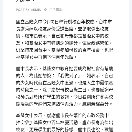
POST BY
ADMIN
生活情報
國立基隆女中今(20)日舉行創校百年校慶，台中市
長盧秀燕以校友身份受邀出席，並領取傑出校友
獎。盧市長表示，自己和母親都是基隆女中的校
友，和基隆女中有特別深的緣分，儘管政務繁忙，
仍堅持來回台中、基隆參加母校的百年校慶，也祝
福基隆女中再創下個百年光輝。
盧市長表示，基隆女中教育她要成為對社會有幫助
的人，為此她想說：「我做到了」。她表示，自己
的少女時代就在基隆女中度過，也是人生中最懷念
的時段之一，除了慶祝母校百歲生日，也要感謝母
校師長對於所有學生的教誨，今日看到所有參與校
慶活動的學妹們充滿熱情與活力，感到榮耀萬分。
基隆女中表示，感謝盧市長在繁忙的市政公務中，
抽空參加基隆女中百年校慶活動，盧市長身為傑出
校友，更是學生們最好的榜樣。盧市長也說，歡迎