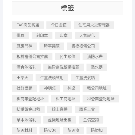
標籤
EAS商品防盜
今日金價
住宅用火災警報器
佛具
刻印章
印章
天氣變化
感應門神
時事議題
板橋禮儀公司
板橋禮儀公司推薦
民生頭條
消防水帶
清爽沐浴乳
無矽靈洗髮精推薦
熱水器
王擎天
生薑洗頭試用
生薑洗髮精
社群話題
神明桌
神桌
租公司地址
租商業登記地址
租工商地址
租營業登記地址
結婚黃金出租
線上直播
職業工會
草本沐浴乳
虛擬地址出租
金價查詢
防火材料
防火泥
防火漆
防盜扣