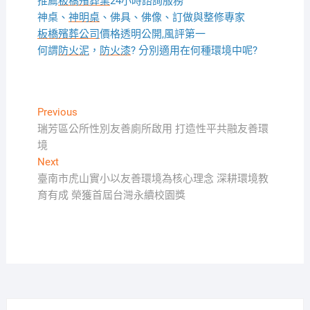
推薦
板橋殯葬業
24小時諮詢服務
神桌、
神明桌
、佛具、佛像、訂做與整修專家
板橋殯葬公司
價格透明公開,風評第一
何謂
防火泥
，
防火漆
? 分別適用在何種環境中呢?
文
Previous
Previous
post:
瑞芳區公所性別友善廁所啟用 打造性平共融友善環
章
境
導
Next
Next
覽
post:
臺南市虎山實小以友善環境為核心理念 深耕環境教
育有成 榮獲首屆台灣永續校園獎