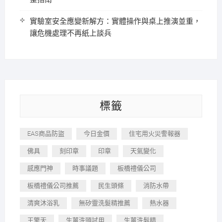
實驗室安全應變新解方：實體操作與桌上推演並重，
讓危機處理不再紙上談兵
標籤
EAS商品防盜
今日金價
住宅用火災警報器
佛具
刻印章
印章
天氣變化
感應門神
時事議題
板橋禮儀公司
板橋禮儀公司推薦
民生頭條
消防水帶
清爽沐浴乳
無矽靈洗髮精推薦
熱水器
王擎天
生薑洗頭試用
生薑洗髮精