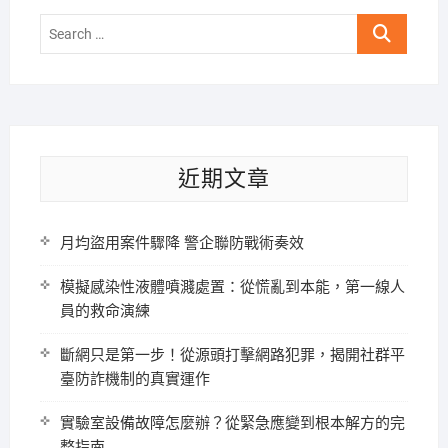
Search
…
近期文章
月均盜用案件驟降 警企聯防戰術奏效
模擬感染性液體噴濺處置：從慌亂到本能，第一線人
員的救命演練
斷網只是第一步！從源頭打擊網路犯罪，揭開社群平
臺防詐機制的真實運作
實驗室設備故障怎麼辦？從緊急應變到根本解方的完
整指南