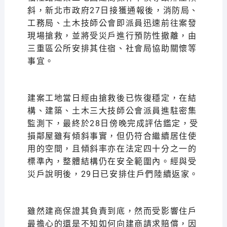
斜，新北市政府27日接獲通報後，消防局、
工務局、土木技師公會即派員迅速前往案發
現場搶救，並將受災戶進行預防性撤離，由
三重區公所安排其住宿、社會局協助關懷等
事宜。
建案工地當日經由搶救後已恢復穩定，在結
構、建築、土木三大技師公會派員進駐密集
監測下，最終於28日傍晚完成評估鑑定，受
損鄰屋雖有傾斜事實，但仍符合繼續居住使
用的空間，且傾斜率亦在法定四十分之一的
標準內，整體結構仍在安全範圍內。經與受
災戶說明後，29日已安排住戶們陸續返家。
雖然建商保證其負責到底，然而受影響住戶
最擔心的還是不知如何向建商請求賠償，因