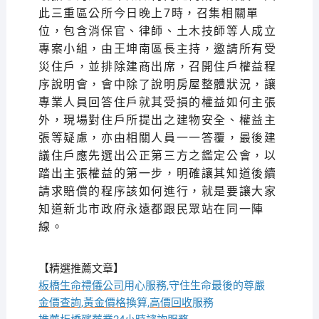
此三重區公所今日晚上7時，召集相關單
位，包含消保官、律師、土木技師等人成立
專案小組，由王坤南區長主持，邀請所有受
災住戶，並排除建商出席，召開住戶權益程
序說明會，會中除了說明房屋整體狀況，讓
專業人員回答住戶就其受損的權益如何主張
外，現場對住戶所提出之建物安全、權益主
張等疑慮，亦由相關人員一一答覆，最後建
議住戶應先選出公正第三方之鑑定公會，以
踏出主張權益的第一步，明確讓其知道後續
請求賠償的程序該如何進行，就是要讓大家
知道新北市政府永遠都跟民眾站在同一陣
線。
【精選推薦文章】
板橋生命禮儀公司
用心服務,守住生命最後的尊嚴
金價查詢
,
黃金價格
換算,
高價回收
服務