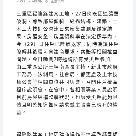
POST BY
ADMIN
生活情報
三重區福隆路建案工地，27日傍晚因連續壁
破洞，導致鄰屋傾斜，經過結構、建築、土
木三大技師公會連日來密集監測及鑑定結
果，房屋安全、房屋傾斜率在法定標準內，
今（29）日住戶已陸續返家；同時為讓住戶
瞭解其後續可向建商要求、索賠等相關權益
問題，今日晚間7時邀請所有受災戶參加，
由三重區公所王坤南區長主持，新北市政府
工務局、法制局、社會局、都更處及土木技
師公會等相關單位共同與會，召開住戶權益
程序說明會，在會中，各相關專業人員說明
目前房屋結構整體狀況，也讓受災戶能夠具
體且明確知道如何請求並主張自己應有的權
益。
福隆路建案工地因建商操作不慎導致鄰屋傾