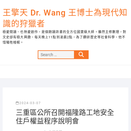
Skip
to
王擎天 Dr. Wang 王博士為現代知
content
識的狩獵者
極愛閱讀、也熱愛創作，是個飽讀詩書的全方位國寶級大師。雖然主修數理，對
文史卻有極大興趣，每天晚上11點到凌晨2點，為了鑽研歷史等社會科學，他不
惜犧牲睡眠。
Search
…
2024-03-07
三重區公所召開福隆路工地安全
住戶權益程序說明會