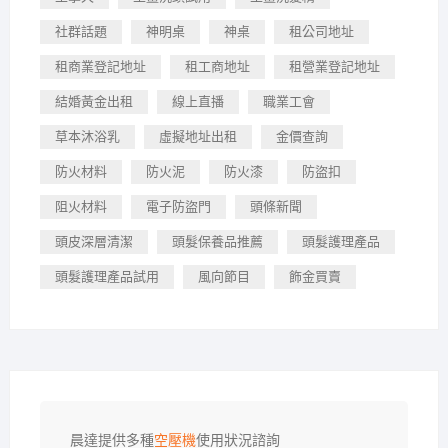
社群話題
神明桌
神桌
租公司地址
租商業登記地址
租工商地址
租營業登記地址
結婚黃金出租
線上直播
職業工會
草本沐浴乳
虛擬地址出租
金價查詢
防火材料
防火泥
防火漆
防盜扣
阻火材料
電子防盜門
頭條新聞
頭皮深層清潔
頭髮保養品推薦
頭髮護理產品
頭髮護理產品試用
風向節目
飾金買賣
晨達提供多種
空壓機
使用狀況諮詢
