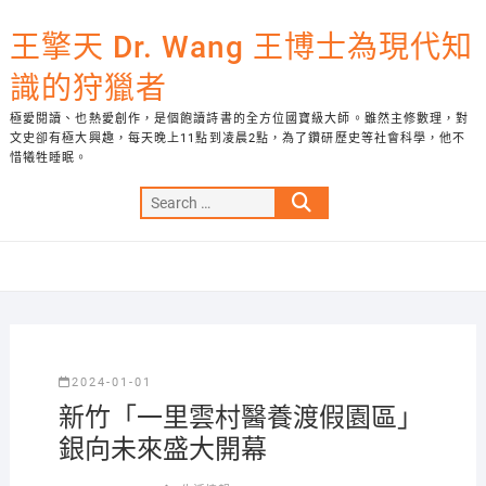
Skip
to
王擎天 Dr. Wang 王博士為現代知
content
識的狩獵者
極愛閱讀、也熱愛創作，是個飽讀詩書的全方位國寶級大師。雖然主修數理，對
文史卻有極大興趣，每天晚上11點到凌晨2點，為了鑽研歷史等社會科學，他不
惜犧牲睡眠。
Search
…
2024-01-01
新竹「一里雲村醫養渡假園區」
銀向未來盛大開幕