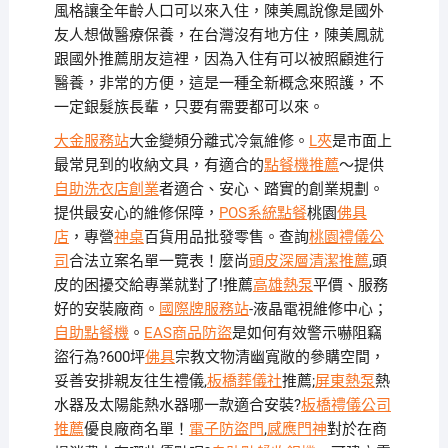
風格讓全年齡人口可以來入住，陳美鳳說像是國外
友人想做醫療保養，在台灣沒有地方住，陳美鳳就
跟國外推薦朋友這裡，因為入住有可以被照顧進行
醫養，非常的方便，這是一種全新概念來照護，不
一定銀髮族長輩，只要有需要都可以來。
大金服務站
大金變頻分離式冷氣維修。
L夾
是市面上
最常見到的收納文具，有適合的
點餐機推薦
～提供
自助洗衣店創業
者適合、安心、踏實的創業規劃。
提供最安心的維修保障，
POS系統點餐
桃園
佛具
店
，專營
神桌
百貨用品批發零售。查詢
桃園禮儀公
司
合法立案名單一覽表！麼尚
頭皮深層清潔推薦
,頭
皮的困擾交給專業就對了!推薦
高雄熱泵
平價、服務
好的安裝廠商。
國際牌服務站
-液晶電視維修中心；
自助點餐機
。
EAS商品防盜
是如何有效警示嚇阻竊
盜行為?600坪
佛具
宗教文物清幽寬敞的參購空間，
妥善安排親友往生禮儀,
板橋葬儀社
推薦;
屏東熱泵
熱
水器及太陽能熱水器哪一款適合安裝?
板橋禮儀公司
推薦
優良廠商名單！
電子防盜門
,
感應門神
對於在商