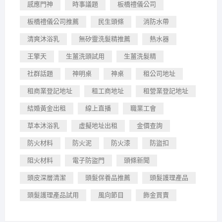
感應門神
時事議題
板橋禮儀公司
板橋禮儀公司推薦
民生頭條
消防水帶
清爽沐浴乳
無矽靈洗髮精推薦
熱水器
王擎天
生薑洗頭試用
生薑洗髮精
社群話題
神明桌
神桌
租公司地址
租商業登記地址
租工商地址
租營業登記地址
結婚黃金出租
線上直播
職業工會
草本沐浴乳
虛擬地址出租
金價查詢
防火材料
防火泥
防火漆
防盜扣
阻火材料
電子防盜門
頭條新聞
頭皮深層清潔
頭髮保養品推薦
頭髮護理產品
頭髮護理產品試用
風向節目
飾金買賣