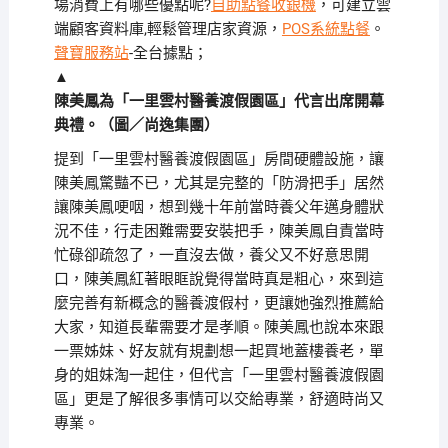
場消費上有哪些優點呢?
自助點餐收銀機
，可建立雲
端顧客資料庫,輕鬆管理店家資源，
POS系統點餐
。
聲寶服務站
-全台據點；
▲
陳美鳳為「一里雲村醫養渡假園區」代言出席開幕
典禮。（圖／尚逸集團）
提到「一里雲村醫養渡假園區」房間硬體設施，讓
陳美鳳驚豔不已，尤其是完整的「防滑把手」居然
讓陳美鳳哽咽，想到幾十年前當時養父年邁身體狀
況不佳，行走困難需要安裝把手，陳美鳳自責當時
忙碌卻疏忽了，一直沒去做，養父又不好意思開
口，陳美鳳紅著眼眶說覺得當時真是粗心，來到這
麼完善有新概念的醫養渡假村，更讓她強烈推薦給
大家，知道長輩需要才是孝順。陳美鳳也說本來跟
一票姊妹、好友就有規劃想一起買地蓋樓養老，單
身的姐妹淘一起住，但代言「一里雲村醫養渡假園
區」更是了解很多事情可以交給專業，舒適時尚又
專業。