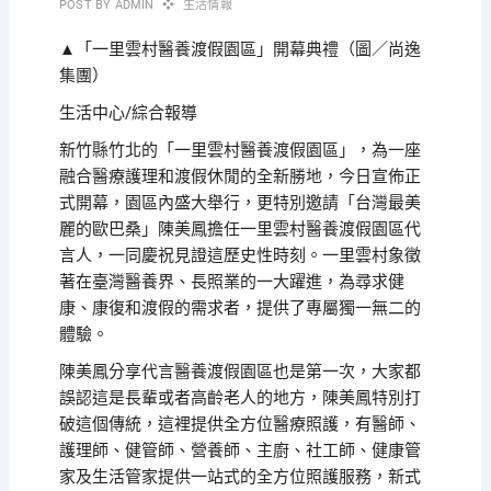
POST BY
ADMIN
生活情報
▲「一里雲村醫養渡假園區」開幕典禮（圖／尚逸
集團）
生活中心/綜合報導
新竹縣竹北的「一里雲村醫養渡假園區」，為一座
融合醫療護理和渡假休閒的全新勝地，今日宣佈正
式開幕，園區內盛大舉行，更特別邀請「台灣最美
麗的歐巴桑」陳美鳳擔任一里雲村醫養渡假園區代
言人，一同慶祝見證這歷史性時刻。一里雲村象徵
著在臺灣醫養界、長照業的一大躍進，為尋求健
康、康復和渡假的需求者，提供了專屬獨一無二的
體驗。
陳美鳳分享代言醫養渡假園區也是第一次，大家都
誤認這是長輩或者高齡老人的地方，陳美鳳特別打
破這個傳統，這裡提供全方位醫療照護，有醫師、
護理師、健管師、營養師、主廚、社工師、健康管
家及生活管家提供一站式的全方位照護服務，新式