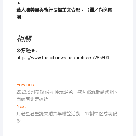
▲
藝人陳美鳳與執行長楊芷文合影。（圖／尚逸集
團）
相關
來源鏈接：
https://www.thehubnews.net/archives/286804
文
Previous
Previous
post:
2023溪州提拔泥-稻陣玩泥芭 歡迎鄉親能到溪州、
章
西螺南北走透透
導
Next
Next
覽
post:
月老星君聖誕未婚青年聯誼活動 17對情侶成功配
對